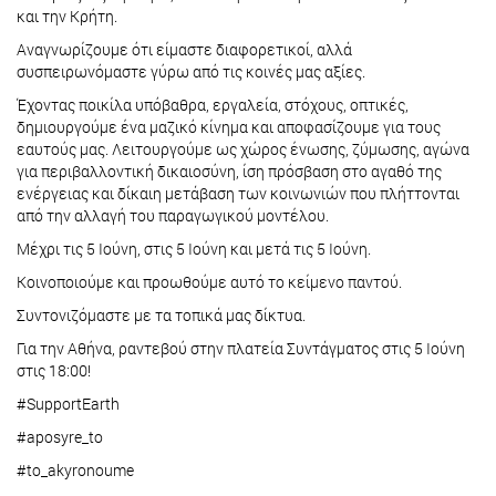
και την Κρήτη.
Αναγνωρίζουμε ότι είμαστε διαφορετικοί, αλλά
συσπειρωνόμαστε γύρω από τις κοινές μας αξίες.
Έχοντας ποικίλα υπόβαθρα, εργαλεία, στόχους, οπτικές,
δημιουργούμε ένα μαζικό κίνημα και αποφασίζουμε για τους
εαυτούς μας. Λειτουργούμε ως χώρος ένωσης, ζύμωσης, αγώνα
για περιβαλλοντική δικαιοσύνη, ίση πρόσβαση στο αγαθό της
ενέργειας και δίκαιη μετάβαση των κοινωνιών που πλήττονται
από την αλλαγή του παραγωγικού μοντέλου.
Μέχρι τις 5 Ιούνη, στις 5 Ιούνη και μετά τις 5 Ιούνη.
Κοινοποιούμε και προωθούμε αυτό το κείμενο παντού.
Συντονιζόμαστε με τα τοπικά μας δίκτυα.
Για την Αθήνα, ραντεβού στην πλατεία Συντάγματος στις 5 Ιούνη
στις 18:00!
#SupportEarth
#aposyre_to
#to_akyronoume