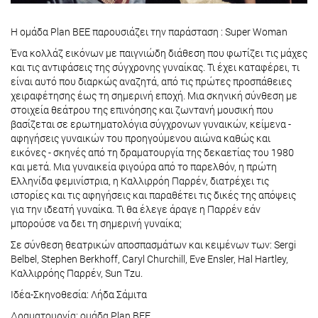
Η ομάδα Plan BEE παρουσιάζει την παράσταση : Super Woman
Ένα κολλάζ εικόνων με παιγνιώδη διάθεση που φωτίζει τις μάχες
και τις αντιφάσεις της σύγχρονης γυναίκας. Τι έχει καταφέρει, τι
είναι αυτό που διαρκώς αναζητά, από τις πρώτες προσπάθειες
χειραφέτησης έως τη σημερινή εποχή. Μια σκηνική σύνθεση με
στοιχεία θεάτρου της επινόησης και ζωντανή μουσική που
βασίζεται σε ερωτηματολόγια σύγχρονων γυναικών, κείμενα -
αφηγήσεις γυναικών του προηγούμενου αιώνα καθώς και
εικόνες - σκηνές από τη δραματουργία της δεκαετίας του 1980
και μετά. Μια γυναικεία φιγούρα από το παρελθόν, η πρώτη
Ελληνίδα φεμινίστρια, η Καλλιρρόη Παρρέν, διατρέχει τις
ιστορίες και τις αφηγήσεις και παραθέτει τις δικές της απόψεις
για την ιδεατή γυναίκα. Τι θα έλεγε άραγε η Παρρέν εάν
μπορούσε να δει τη σημερινή γυναίκα;
Σε σύνθεση θεατρικών αποσπασμάτων και κειμένων των: Sergi
Belbel, Stephen Berkhoff, Caryl Churchill, Eve Ensler, Hal Hartley,
Καλλιρρόης Παρρέν, Sun Tzu.
Ιδέα-Σκηνοθεσία: Λήδα Σάμιτα
Δραματουργία: ομάδα Plan BEE