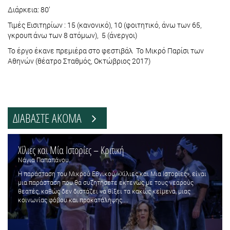
Διάρκεια: 80’
Τιμές Εισιτηρίων : 15 (κανονικό), 10 (φοιτητικό, άνω των 65,
γκρουπ άνω των 8 ατόμων), 5 (άνεργοι)
Το έργο έκανε πρεμιέρα στο φεστιβάλ Το Μικρό Παρίσι των
Αθηνών (θέατρο Σταθμός, Οκτώβριος 2017)
ΔΙΑΒΑΣΤΕ ΑΚΟΜΑ
Χίλιες και Μία Ιστορίες – Κριτική
Νάγια Παπαπάνου
Η παράσταση του Μικρού Εθνικού, «Χίλιες και Μια Ιστορίες», είναι
μια παράσταση που θα συζητήσετε εκτενώς με τους νεαρούς
θεατές, καθώς δεν διστάζει να θίξει τα κακώς κείμενα, μιας
κοινωνίας φόβου και προκατάληψης....