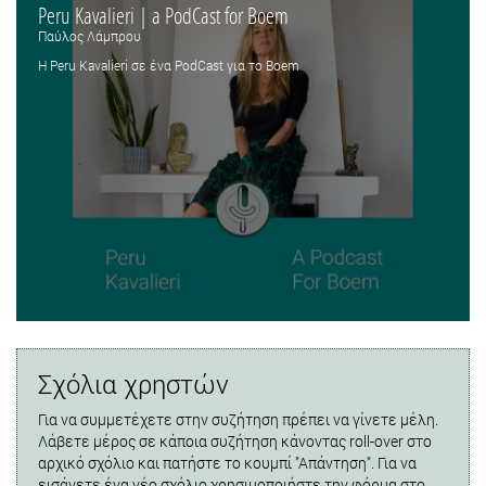
Peru Kavalieri | a PodCast for Boem
Παύλος Λάμπρου
Η Peru Kavalieri σε ένα PodCast για το Boem
Σχόλια χρηστών
Για να συμμετέχετε στην συζήτηση πρέπει να γίνετε μέλη.
Λάβετε μέρος σε κάποια συζήτηση κάνοντας roll-over στο
αρχικό σχόλιο και πατήστε το κουμπί "Απάντηση". Για να
εισάγετε ένα νέο σχόλιο χρησιμοποιήστε την φόρμα στο