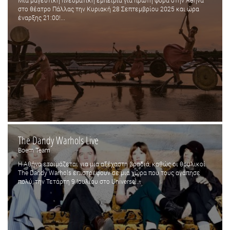
Μια μαγευτική πνευματική εμπειρία για πρώτη φορά στην Αθήνα
στο θέατρο Πάλλας την Κυριακή 28 Σεπτεμβρίου 2025 και ώρα
έναρξης 21:00!...
The Dandy Warhols Live
Boem Team
Η Αθήνα ετοιμάζεται για μια αξέχαστη βραδιά, καθώς οι θρυλικοί
The Dandy Warhols επιστρέφουν σε μια χώρα που τους αγάπησε
πολύ, την Τετάρτη 9 Ιουλίου στο Universe!...