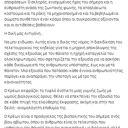
αποφάσεων. Ο σκληρός, ενισχυμένος ήχος του σήμερα και η
εύθραυστη ανάσα της ζωντανής φωνής, τα ατσαλάκωτα
κοστούμια και τα ράκη, τα μηχανοποιημένα και τα βεβηλωμένα
σώματα συνθέτουν έναν κόσμο όπου οι συγκρούσεις οξύνονται
και οι αντιθέσεις βαθαίνουν.
Η δική μας Αντιγόνη…
Να μην ενδώσει. Αυτός είναι ο δικός της νόμος. Η διεκδίκηση του
τελετουργικού της κηδείας γίνεται η μηχανή αποκάλυψης της
σχέσης της εξουσίας με τον θάνατο: η ηχηρή καταγγελία του
ολοκληρωτισμού, που σφετερίζεται την εξουσία για να ασκήσει
κάθε δικαίωμα επί της ανθρώπινης υπόστασης, έως και μετά
θάνατον. Μια εξουσία που πατάσσει κάθε έννοια ανθρωπινότητας,
παράγει και αναπαράγει την υποταγή ως μέτρο της
κανονικότητας.
Ο Κρέων εκφράζει το τυφλό ένστικτο μιας γυμνής ζωής με
ωμούς βιολογικούς όρους. Θέλει να επεκτείνει την εξουσία του
σε κάθε πτυχή της ελεύθερης έκφρασης, ακόμη και στην πιο
δειλή - ανομολόγητη επιθυμία της.
Ο Κρέων είναι ο προάγγελος της βιοπολιτικής του σήμερα: ενός
βίου αβίωτου, όπου οι άνθρωποι είναι οι τελευταίοι που
μαθαίνουν τον θάνατό τους όχι αναγκαστικά ως βιολογικά, αλλά