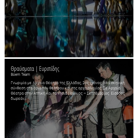
Θραύσματα | Ευριπίδης
Boem Team
Γνωριμία με Αρχαία Θέατρα της Ελλάδας, 2ος χρόνος. Μια σκηνική
σύνθεση στα όρια του θεάτρου και της αρχαιολογίας. Σε Αρχαία
Θέατρα στην Αττική και τα νησιά | Ιούλιος – Σεπτέμβριος. Είσοδος
δωρεάν...