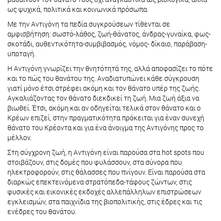
ως ψυχικά, πολιτικά και κοινωνικά πρόσωπα.
Με την Αντιγόνη τα πεδία συγκρούσεων τίθενται σε
αμφισβήτηση: σωστό-λάθος, ζωή-θάνατος, άνδρας-γυναίκα, φως-
σκοτάδι, αυθεντικότητα-συμβιβασμός, νόμος- δίκαιο, παράβαση-
υποταγή.
Η Αντιγόνη γνωρίζει την θνητότητά της, αλλά αποφασίζει το πότε
και το πώς του θανάτου της. Αναδιατυπώνει κάθε σύγκρουση
γιατί μόνο έτσι στρέφει ακόμη και τον θάνατο υπέρ της ζωής.
Αγκαλιάζοντας τον θάνατο διεκδικεί τη ζωή. Μια ζωή άξια να
βιωθεί. Έτσι, ακόμη και αν οδηγείται τελικά στον θάνατο και ο
Κρέων επιζεί, στην πραγματικότητα πρόκειται για έναν συνεχή
θάνατο του Κρέοντα και για ένα άνοιγμα της Αντιγόνης προς το
μέλλον.
Στη σύγχρονη ζωή, η Αντιγόνη είναι παρούσα στα hot spots που
στοιβάζουν, στις δομές που φυλάσσουν, στα σύνορα που
ηλεκτροφορούν, στις θάλασσες που πνίγουν. Είναι παρούσα στα
διαρκώς επεκτεινόμενα στρατόπεδα-τάφους ζώντων, στις
φυσικές και εικονικές εκδοχές αλλεπάλληλων επιστρώσεων
εγκλεισμών, στα παιχνίδια της βιοπολιτικής, στις έδρες και τις
ενέδρες του θανάτου.