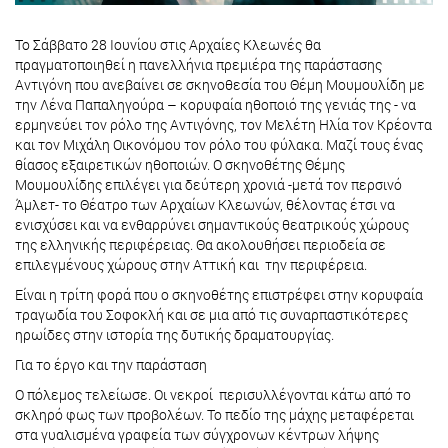
Το Σάββατο 28 Ιουνίου στις Αρχαίες Κλεωνές θα
πραγματοποιηθεί η πανελλήνια πρεμιέρα της παράστασης
Αντιγόνη που ανεβαίνει σε σκηνοθεσία του Θέμη Μουμουλίδη με
την Λένα Παπαληγούρα – κορυφαία ηθοποιό της γενιάς της - να
ερμηνεύει τον ρόλο της Αντιγόνης, τον Μελέτη Ηλία τον Κρέοντα
και τον Μιχάλη Οικονόμου τον ρόλο του φύλακα. Μαζί τους ένας
θίασος εξαιρετικών ηθοποιών. Ο σκηνοθέτης Θέμης
Μουμουλίδης επιλέγει για δεύτερη χρονιά -μετά τον περσινό
Άμλετ- το Θέατρο των Αρχαίων Κλεωνών, θέλοντας έτσι να
ενισχύσει και να ενθαρρύνει σημαντικούς θεατρικούς χώρους
της ελληνικής περιφέρειας. Θα ακολουθήσει περιοδεία σε
επιλεγμένους χώρους στην Αττική και την περιφέρεια.
Είναι η τρίτη φορά που ο σκηνοθέτης επιστρέφει στην κορυφαία
τραγωδία του Σοφοκλή και σε μια από τις συναρπαστικότερες
ηρωίδες στην ιστορία της δυτικής δραματουργίας.
Για το έργο και την παράσταση
Ο πόλεμος τελείωσε. Οι νεκροί περισυλλέγονται κάτω από το
σκληρό φως των προβολέων. Το πεδίο της μάχης μεταφέρεται
στα γυαλισμένα γραφεία των σύγχρονων κέντρων λήψης