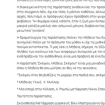
Η διακειμενικότητα της παράστασης αναδεικνύει την προσφυ
στην σύγχρονη πάλι, όχι και τόσο, ή μάλλον καθόλου, αλλιώ
αρχές, πολιτισμό, οι πρόσφυγες έχουν πρόσβαση στην ψυχικ
φοβίσουν. “Αν θυμάμαι καλά, κάποτε, ήταν η ζωή μου έκπαγ
μακριά γαλάζια μαλλιά, σαν ιαπωνικό μάνγκα, διαβαίνοντας
μειωτικά “γυναίκα”.
Η δραματουργία της παράστασης πλέκει την Μήδεια του Ευρ
συνομιλεί πλέον με το πρόσωπο του μύθου κι όχι τις μυθικ
πνεύμα αντιστέκεται. Τι μας λέει η Μήδεια, σήμερα, το 2024; 
πλήθος των εικόνων και των αναφορών συνομιλεί με τον κά
εισέπραξα και την αισθάνθηκα, είναι μια προβολή σε ένα δ
Η παράσταση “Σκέψου, Μήδεια. Σκέψου!” είναι μια μοναδική
όπου η Μηδεία θα σου μιλήσει αν θες να την ακούσεις.
¹”Σκέψου όταν θα βυθίζεις το μαχαίρι στα παιδιά σου, σκέψ
² Μήδειας Υλικό, Χ. Μυλλερ
³ Μια εποχή στην Κόλαση, Α. Ρεμπώ μετάφραση Νίκου Σπαν
Ταυτότητα παράστασης
Σκηνοθεσία/Μετάφραση-Διασκευή: Βίκυ Μαστρογιάννη-Ο