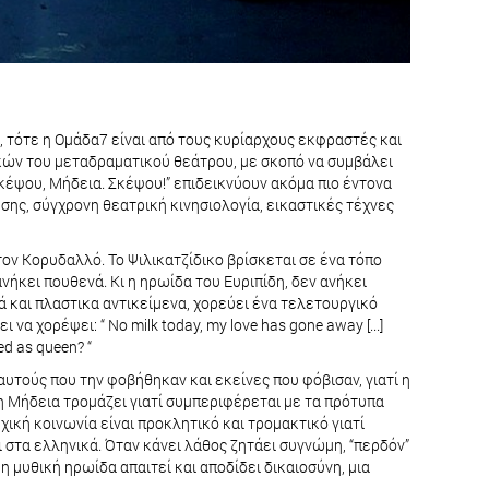
, τότε η Ομάδα7 είναι από τους κυρίαρχους εκφραστές και
ικών του μεταδραματικού θεάτρου, με σκοπό να συμβάλει
Σκέψου, Μήδεια. Σκέψου!” επιδεικνύουν ακόμα πιο έντονα
ης, σύγχρονη θεατρική κινησιολογία, εικαστικές τέχνες
 τον Κορυδαλλό. Το Ψιλικατζίδικο βρίσκεται σε ένα τόπο
νήκει πουθενά. Κι η ηρωίδα του Ευριπίδη, δεν ανήκει
ά και πλαστικα αντικείμενα, χορεύει ένα τελετουργικό
 χορέψει: “ No milk today, my love has gone away [...]
ed as queen? “
υτούς που την φοβήθηκαν και εκείνες που φόβισαν, γιατί η
ζω η Μήδεια τρομάζει γιατί συμπεριφέρεται με τα πρότυπα
ρχική κοινωνία είναι προκλητικό και τρομακτικό γιατί
ι στα ελληνικά. Όταν κάνει λάθος ζητάει συγνώμη, “περδόν”
η μυθική ηρωίδα απαιτεί και αποδίδει δικαιοσύνη, μια