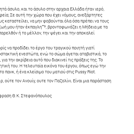
ητά άσυλο, και το άσυλο στην αρχαια Ελλάδα ήταν ιερό,
ταφεία; Σε αυτή την χώρα που έχει νόμους, ανεξάρτητες
υς καταστείλει, να μην φοβούνται όλα όσα πρέπει να τους
Η ζωή μου ήταν έκπαγλη””³, βροντοφωνάζει η Μήδεια με τα
παρελθόν ή το μέλλον, την ψέγει και την αποκαλεί
ς να προδίδει το έργο του τραγικού ποιητή γιατί
ροστακτική ενεστώτα, ενώ το σώμα άγεται αταβιστικά, το
, για την ακρίβεια αυτό που διακινεί τις πράξεις της. Το
ητική του. Η τελευταία εικόνα του έργου, όπως εγώ την
 πανκ, ή ένα κλείσιμο του ματιού στις Pussy Riot.
, ούτε τον Ανουίγ, ουτε τον Παζολίνι. Είναι μια παράσταση
τάφραση Θ. Κ. Στεφανόπουλος