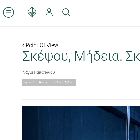
Point Of View
Σκέψου, Μήδεια. Σκ
Νάγια Παπαπάνου
κριτική
θέατρο
Ψιλικατζίδικο
Previous