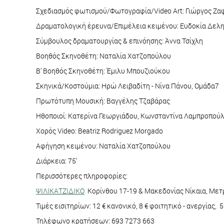
Σχεδιασμός φωτισμού/Φωτογραφία/Video Art: Γιώργος Ζα
Δραματoλογική έρευνα/Επιμέλεια κειμένου: Ευδοκία Δελ
Σύμβουλος δραματουργίας & επινόησης: Άννα Τσίχλη
Βοηθός Σκηνοθέτη: Ναταλία Χατζοπούλου
Β’ Βοηθός Σκηνοθέτη: Έμιλυ Μπουζιούκου
Σκηνικά/Κοστούμια: Ηρώ Λειβαδίτη - Νίνα Πάνου, Ομάδα7
Πρωτότυπη Μουσική: Βαγγέλης Τζαβάρας
Ηθοποιοί: Κατερίνα Γεωργιάδου, Κωνσταντίνα Λαμπροπού
Χορός Video: Beatriz Rodriguez Morgado
Αφήγηση κειμένου: Ναταλία Χατζοπούλου
Διάρκεια: 75’
Περισσότερες πληροφορίες:
ΨΙΛΙΚΑΤΖΙΔΙΚΟ
Κορίνθου 17-19 & Μακεδονίας Νίκαια, Με
Τιμές εισιτηρίων: 12 € κανονικό, 8 € φοιτητικό - ανεργίας, 
Τηλέφωνο κρατήσεων: 693 7273 663