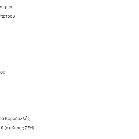
φειρίου
ηπέτρου
λου
τρό Κορυδαλλός
5 € (ατέλειες ΣΕΗ)