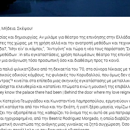
υ, Μήδεια. Σκέψου!
ίας και δημιουργίας. Αν μιλάμε για θέατρο της επινόησης στην Ελλάδα
ητες της χώρας, με τη χρήση αλλά και την ανατροπή μεθόδων και τεχν
, “Μην είν’ οι κάμποι;”, “Αντιγόνη” και τώρα η νέα τους παράσταση “
θόδων : in situ εγκαταστάσεις, χρήση πολυμέσων, θέατρο της επινόησ
 μια ανάγνωση τόσο προσωπική όσο και διαθέσιμη προς το κοινό.
 παλιό ψιλικατζίδικο από τη δεκαετία του ’70, στα σύνορα Νίκαιας με
σικούς οδικούς κόμβους, τις φυλακές του Κορυδαλλού, που όμως δεν α
ντρας”² κινείται στα επίπεδα μιας σκηνικής εγκατάστασης με μεταλλικ
χεται ελευθερία και καταπίνει πτώματα ενώ η μουσική της επιβάλλει να
ey know the palace there had been | Behind the door where my love reign
οι Κατερίνα Γεωργιάδου και Κωνσταντίνα Λαμπροπούλου, ερμηνεύουν α
ιατί κατάγεται από τον Ηλιο και την Εκάτη, ή γιατί ξέρει μαγεία, νομί
ει την αξιοπρέπεια της, καθαρίζει το όνομα της κι αυτό σε μια πατρια
αι ηχογραφημένο, από την Beatriz Rodriguez Morgado, η οποία διαβάζε
αματική συνιστώσα της ανάγκης μιας γυναίκας να ζητά συγχώρεση. Όσο 
υμβαίνει παράλληλα με την δραματική εξιστόρηση.