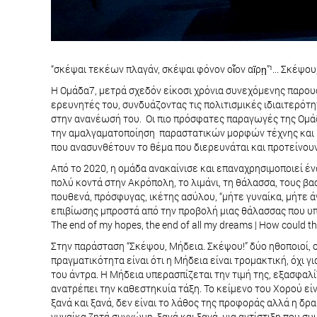
“σκέψαι τεκέων πλαγάν, σκέψαι φόνον οἶον αἴρῃ”¹... Σκέψο
Η Ομάδα7, μετρά σχεδόν είκοσι χρόνια συνεχόμενης παρουσ
ερευνητές του, συνδυάζοντας τις πολιτισμικές ιδιαιτερότ
στην ανανέωσή του. Οι πιο πρόσφατες παραγωγές της Ομάδα7
την αμαλγαματοποίηση παραστατικών μορφών τέχνης και με
που ανασυνθέτουν το θέμα που διερευνάται και προτείνουν
Από το 2020, η ομάδα ανακαίνισε και επαναχρησιμοποιεί ένα
πολύ κοντά στην Ακρόπολη, το λιμάνι, τη θάλασσα, τους βα
πουθενά, πρόσφυγας, ικέτης ασύλου, “μήτε γυναίκα, μήτε ά
επιβίωσης μπροστά από την προβολή μιας θάλασσας που υπόσ
The end of my hopes, the end of all my dreams | How could th
Στην παράσταση “Σκέψου, Μήδεια. Σκέψου!” δύο ηθοποιοί, 
πραγματικότητα είναι ότι η Μήδεια είναι τρομακτική, όχι γ
του άντρα. Η Μήδεια υπερασπίζεται την τιμή της, εξασφαλίζ
ανατρέπει την καθεστηκυία τάξη. Το κείμενο του Χορού είν
ξανά και ξανά, δεν είναι το λάθος της προφοράς αλλά η δρ
γυναίκα ζητά συγνώμη, ξανά και ξανά, μια αντίστιξη που σ