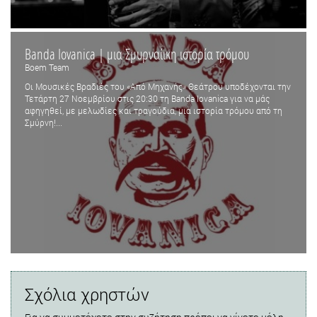
Banda Iovanica | μια Σμυρναίικη ιστορία τρόμου
Boem Team
Οι Μουσικές Βραδιές του «Από Μηχανής» Θεάτρου υποδέχονται την
Τετάρτη 27 Νοεμβρίου στις 20:30 τη Banda Iovanica για να μάς
αφηγηθεί, με μελωδίες και τραγούδια, μια ιστορία τρόμου από τη
Σμύρνη!...
Σχόλια χρηστών