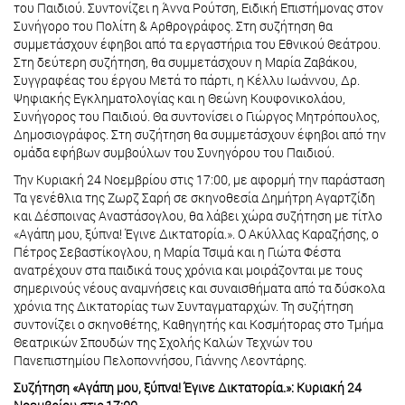
του Παιδιού. Συντονίζει η Άννα Ρούτση, Ειδική Επιστήμονας στον
Συνήγορο του Πολίτη & Αρθρογράφος. Στη συζήτηση θα
συμμετάσχουν έφηβοι από τα εργαστήρια του Εθνικού Θεάτρου.
Στη δεύτερη συζήτηση, θα συμμετάσχουν η Μαρία Ζαβάκου,
Συγγραφέας του έργου Μετά το πάρτι, η Κέλλυ Ιωάννου, Δρ.
Ψηφιακής Εγκληματολογίας και η Θεώνη Κουφονικολάου,
Συνήγορος του Παιδιού. Θα συντονίσει ο Γιώργος Μητρόπουλος,
Δημοσιογράφος. Στη συζήτηση θα συμμετάσχουν έφηβοι από την
ομάδα εφήβων συμβούλων του Συνηγόρου του Παιδιού.
Την Κυριακή 24 Νοεμβρίου στις 17:00, με αφορμή την παράσταση
Τα γενέθλια της Ζωρζ Σαρή σε σκηνοθεσία Δημήτρη Αγαρτζίδη
και Δέσποινας Αναστάσογλου, θα λάβει χώρα συζήτηση με τίτλο
«Αγάπη μου, ξύπνα! Έγινε Δικτατορία.». Ο Ακύλλας Καραζήσης, ο
Πέτρος Σεβαστίκογλου, η Μαρία Τσιμά και η Γιώτα Φέστα
ανατρέχουν στα παιδικά τους χρόνια και μοιράζονται με τους
σημερινούς νέους αναμνήσεις και συναισθήματα από τα δύσκολα
χρόνια της Δικτατορίας των Συνταγματαρχών. Τη συζήτηση
συντονίζει ο σκηνοθέτης, Καθηγητής και Κοσμήτορας στο Τμήμα
Θεατρικών Σπουδών της Σχολής Καλών Τεχνών του
Πανεπιστημίου Πελοποννήσου, Γιάννης Λεοντάρης.
Συζήτηση «Αγάπη μου, ξύπνα! Έγινε Δικτατορία.»: Κυριακή 24