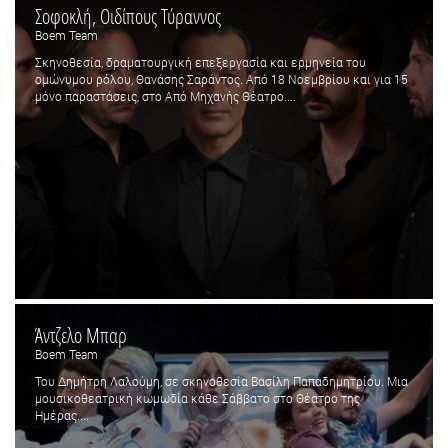
Σοφοκλή, Οιδίπους Τύραννος
Boem Team
Σκηνοθεσία, δραματουργική επεξεργασία και ερμηνεία του
ομώνυμου ρόλου, Θανάσης Σαράντος. Από 18 Νοεμβρίου και για 15
μόνο παραστάσεις, στο Από Μηχανής Θέατρο....
Άντζελο Μπαρ
Boem Team
Του Δημήτρη Λαλούμη, σε σκηνοθεσία Βασίλη Παπαδημητρίου. Μια
μουσικοθεατρική κωμωδία κάθε Σάββατο στο Θέατρο της
Ημέρας....