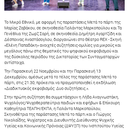
Το Μικρό Εθνικό, με αφορμή τις παραστάσεις Μετά το πάρτι της
Μαρίας Ζαβάκου, σε σκηνοθεσία Γιολάντας Μαρκοπούλου και Τα
Γενέθλια της Ζωρζ Σαρή, σε σκηνοθεσία Δημήτρη Αγαρτζίδη και
Δέσποινας Αναστάσογλου, διοργανώνει στο Θέατρο REX - Σκηνή
«Ελένη Παπαδάκη» ανοιχτές συζητήσεις-ομιλίες για μικρούς και
μεγάλους πάνω στις θεματικές του ψηφιακού εκφοβισμού και
της δύσκολης περιόδου της Δικτατορίας των Συνταγματαρχών
αντίστοιχα.
Την Παρασκευή 22 Νοεμβρίου και την Παρασκευή 13
Δεκεμβρίου, αμέσως μετά το τέλος της παράστασης Μετά το
πάρτι, στις 21.30, πρόκειται να πραγματοποιηθεί η εκδήλωση
«Διαδικτυακός εκφοβισμός: Δυο συζητήσεις.».
Στην πρώτη συζήτηση θα συμμετάσχουν η Λήδα Αναγνωστάκη,
Ψυχολόγος/Ψυχοθεραπεύτρια παιδιών και εφήβων & Επίκουρη
Καθηγήτρια ΤΕΑΠΗ/ΕΚΠΑ, η Γιολάντα Μαρκοπούλου,
Σκηνοθέτρια της παράστασης Μετά το πάρτι και ο Γιώργος
Νικολαΐδης, Ψυχίατρος και Διευθυντής Διεύθυνσης Ψυχικής
Υγείας και Κοινωνικής Πρόνοιας (ΔΨΥΞΠ) του Ινστιτούτου Υγείας