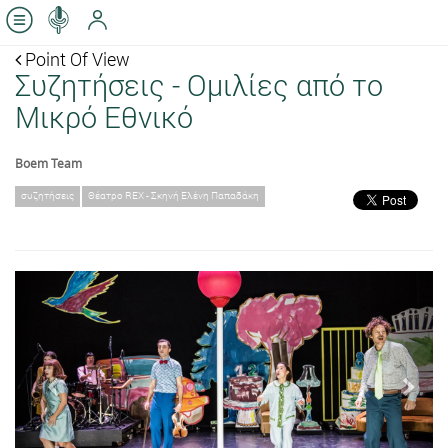
Point Of View
Συζητήσεις - Ομιλίες από το
Μικρό Εθνικό
Boem Team
συζητήσεις
Θέατρο REX - Σκηνή Ελένη Παπαδάκη
Previous
Next