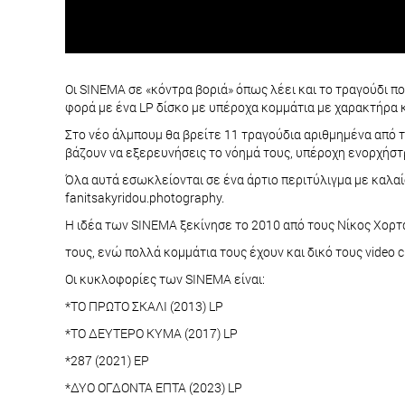
Οι SINEMA σε «κόντρα βοριά» όπως λέει και το τραγούδι π
φορά με ένα LP δίσκο με υπέροχα κομμάτια με χαρακτήρα κα
Στο νέο άλμπουμ θα βρείτε 11 τραγούδια αριθμημένα από τ
βάζουν να εξερευνήσεις το νόημά τους, υπέροχη ενορχήστρ
Όλα αυτά εσωκλείονται σε ένα άρτιο περιτύλιγμα με καλ
fanitsakyridou.photography.
Η ιδέα των SΙΝΕΜΑ ξεκίνησε το 2010 από τους Νίκος Χορτ
τους, ενώ πολλά κομμάτια τους έχουν και δικό τους video cl
Οι κυκλοφορίες των SINEMA είναι:
*ΤΟ ΠΡΩΤΟ ΣΚΑΛΙ (2013) LP
*ΤΟ ΔΕΥΤΕΡΟ ΚΥΜΑ (2017) LP
*287 (2021) EP
*ΔΥΟ ΟΓΔΟΝΤΑ ΕΠΤΑ (2023) LP