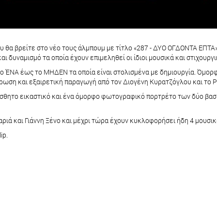
ου θα βρείτε στο νέο τους άλμπουμ με τίτλο «287 - ΔΥΟ ΟΓΔΟΝΤΑ ΕΠΤΑ»
ι δυναμισμό τα οποία έχουν επιμεληθεί οι ίδιοι μουσικά και στιχουργ
ο ΈΝΑ έως το ΜΗΔΕΝ τα οποία είναι στολισμένα με δημιουργία. Όμορφη
ωση και εξαιρετική παραγωγή από τον Διογένη Κυρατζόγλου και το Pi
αίσθητο εικαστικό και ένα όμορφο φωτογραφικό πορτρέτο των δύο βα
αριά και Γιάννη Ξένο και μέχρι τώρα έχουν κυκλοφορήσει ήδη 4 μουσι
ip.