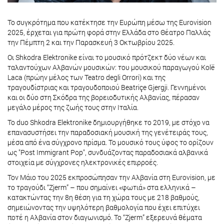
Το συγκρότημα που κατέκτησε την Ευρώπη μέσω της Eurovision
2025, έρχεται για πρώτη φορά στην Ελλάδα στο Θέατρο Παλλάς
την Πέμπτη 2 και την Παρασκευή 3 Οκτωβρίου 2025.
Οι Shkodra Elektronike είναι το μουσικό πρότζεκτ δύο νέων και
ταλαντούχων Αλβανών μουσικών: του μουσικού παραγωγού Kolë
Laca (πρώην μέλος των Teatro degli Orrori) και της
τραγουδίστριας και τραγουδοποιού Beatriçe Gjergji. Γεννημένοι
και οι δύο στη Σκόδρα της βορειοδυτικής Αλβανίας, πέρασαν
μεγάλο μέρος της ζωής τους στην Ιταλία.
Το duo Shkodra Elektronike δημιουργήθηκε το 2019, με στόχο να
επανασυστήσει την παραδοσιακή μουσική της γενέτειράς τους,
μέσα από ένα σύγχρονο πρίσμα. Το μουσικό τους ύφος το ορίζουν
ως "Post Immigrant Pop", συνδυάζοντας παραδοσιακά αλβανικά
στοιχεία με σύγχρονες ηλεκτρονικές επιρροές.
Τον Μάιο του 2025 εκπροσώπησαν την Αλβανία στη Eurovision, με
το τραγούδι “Zjerm” – που σημαίνει «φωτιά» στα ελληνικά –
κατακτώντας την 8η θέση για τη χώρα τους με 218 βαθμούς,
σημειώνοντας την υψηλότερη βαθμολογία που έχει επιτύχει
ποτέ η Αλβανία στον διαγωνισμό. Το “Zjerm” εξερευνά θέματα