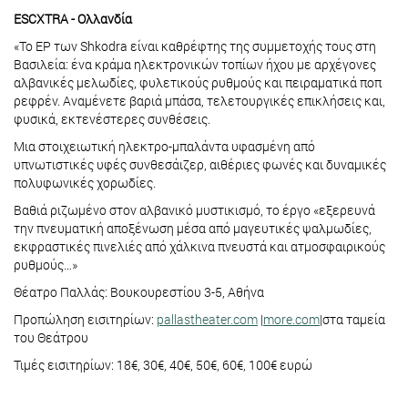
ESCXTRA - Ολλανδία
«Το EP των Shkodra είναι καθρέφτης της συμμετοχής τους στη
Βασιλεία: ένα κράμα ηλεκτρονικών τοπίων ήχου με αρχέγονες
αλβανικές μελωδίες, φυλετικούς ρυθμούς και πειραματικά ποπ
ρεφρέν. Αναμένετε βαριά μπάσα, τελετουργικές επικλήσεις και,
φυσικά, εκτενέστερες συνθέσεις.
Μια στοιχειωτική ηλεκτρο-μπαλάντα υφασμένη από
υπνωτιστικές υφές συνθεσάιζερ, αιθέριες φωνές και δυναμικές
πολυφωνικές χορωδίες.
Βαθιά ριζωμένο στον αλβανικό μυστικισμό, το έργο «εξερευνά
την πνευματική αποξένωση μέσα από μαγευτικές ψαλμωδίες,
εκφραστικές πινελιές από χάλκινα πνευστά και ατμοσφαιρικούς
ρυθμούς…»
Θέατρο Παλλάς: Βουκουρεστίου 3-5, Αθήνα
Προπώληση εισιτηρίων:
pallastheater.com
|
more.com
|στα ταμεία
του Θεάτρου
Τιμές εισιτηρίων: 18€, 30€, 40€, 50€, 60€, 100€ ευρώ