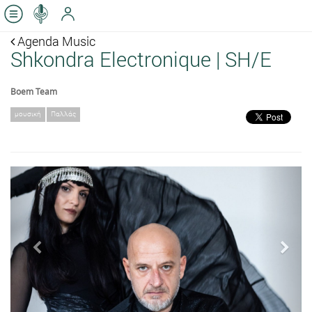
Agenda Music
Shkondra Electronique | SH/E
Boem Team
μουσική
Παλλάς
Previous
Next