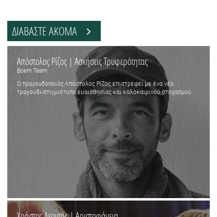
ΔΙΑΒΑΣΤΕ ΑΚΟΜΑ
Απόστολος Ρίζος | Ασκήσεις Τρυφερότητας
Boem Team
Ο τραγουδοποιός Απόστολος Ρίζος επιστρέφει με ένα νέο
τραγούδι-στιγμιότυπο ευαισθησίας και καλοκαιρινού στοχασμού.
Χρήστος Λεοντής | Αριστοφάνεια