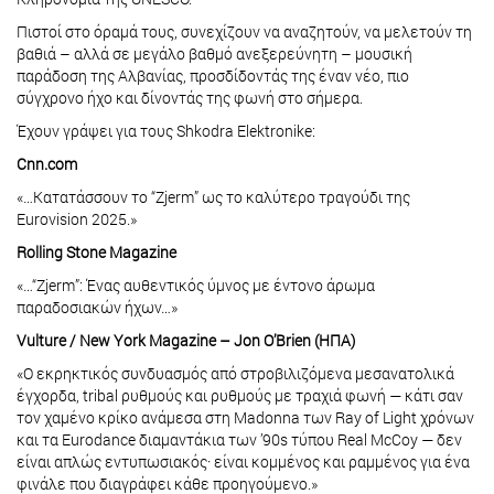
Πιστοί στο όραμά τους, συνεχίζουν να αναζητούν, να μελετούν τη
βαθιά – αλλά σε μεγάλο βαθμό ανεξερεύνητη – μουσική
παράδοση της Αλβανίας, προσδίδοντάς της έναν νέο, πιο
σύγχρονο ήχο και δίνοντάς της φωνή στο σήμερα.
Έχουν γράψει για τους Shkodra Elektronike:
Cnn.com
«…Κατατάσσουν το “Zjerm” ως το καλύτερο τραγούδι της
Eurovision 2025.»
Rolling Stone Magazine
«…“Zjerm”: Ένας αυθεντικός ύμνος με έντονο άρωμα
παραδοσιακών ήχων…»
Vulture / New York Magazine – Jon O’Brien (ΗΠΑ)
«Ο εκρηκτικός συνδυασμός από στροβιλιζόμενα μεσανατολικά
έγχορδα, tribal ρυθμούς και ρυθμούς με τραχιά φωνή — κάτι σαν
τον χαμένο κρίκο ανάμεσα στη Madonna των Ray of Light χρόνων
και τα Eurodance διαμαντάκια των ’90s τύπου Real McCoy — δεν
είναι απλώς εντυπωσιακός· είναι κομμένος και ραμμένος για ένα
φινάλε που διαγράφει κάθε προηγούμενο.»