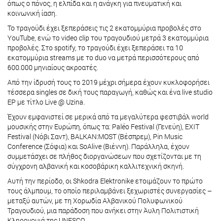
όπως ο πόνος, η ελπίδα και η ανάγκη για πνευματική και
κοινωνική ίαση.
Το τραγούδι έχει ξεπεράσεις τις 2 εκατομμύρια προβολές στο
YouTube, ενώ το video clip του τραγουδιού μετρά 3 εκατομμύρια
προβολές. Στο spotify, το τραγούδι έχει ξεπεράσει τα 10
εκατομμύρια streams με το duo να μετρά περισσότερους από
600.000 μηνιαίους ακροατές.
Από την ίδρυσή τους το 2019 μέχρι σήμερα έχουν κυκλοφορήσει
τέσσερα singles σε δική τους παραγωγή, καθώς και ένα live studio
EP με τίτλο Live @ Uzina.
Έχουν εμφανιστεί σε μερικά από τα μεγαλύτερα φεστιβάλ world
μουσικής στην Ευρώπη, όπως τα: Paléo Festival (Γενεύη), EXIT
Festival (Νόβι Σαντ), BALKAN:MOST (Βέσπρεμ), Pin Music
Conference (Σόφια) και SoAlive (Βιέννη). Παράλληλα, έχουν
συμμετάσχει σε πλήθος διοργανώσεων που σχετίζονται με τη
σύγχρονη αλβανική και κοσοβάρικη καλλιτεχνική σκηνή.
Αυτή την περίοδο, οι Shkodra Elektronike ετοιμάζουν το πρώτο
τους άλμπουμ, το οποίο περιλαμβάνει ξεχωριστές συνεργασίες –
μεταξύ αυτών, με τη Χορωδία Αλβανικού Πολυφωνικού
Τραγουδιού, μια παράδοση που ανήκει στην Άυλη Πολιτιστική
Κληρονομιά της UNESCO.