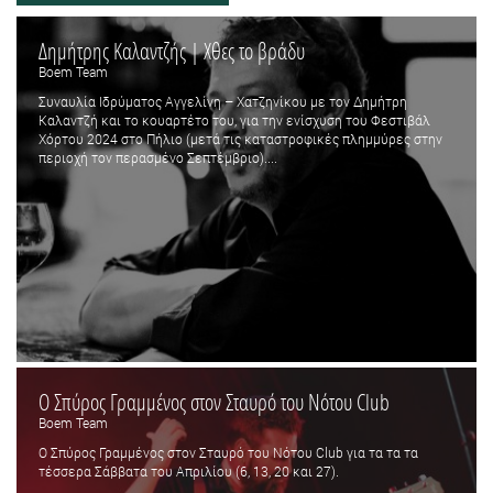
Δημήτρης Καλαντζής | Χθες το βράδυ
Boem Team
Συναυλία Ιδρύματος Αγγελίνη – Χατζηνίκου με τον Δημήτρη
Καλαντζή και το κουαρτέτο του, για την ενίσχυση του Φεστιβάλ
Χόρτου 2024 στο Πήλιο (μετά τις καταστροφικές πλημμύρες στην
περιοχή τον περασμένο Σεπτέμβριο)....
Ο Σπύρος Γραμμένος στον Σταυρό του Νότου Club
Boem Team
Ο Σπύρος Γραμμένος στον Σταυρό του Νότου Club για τα τα τα
τέσσερα Σάββατα του Απριλίου (6, 13, 20 και 27).