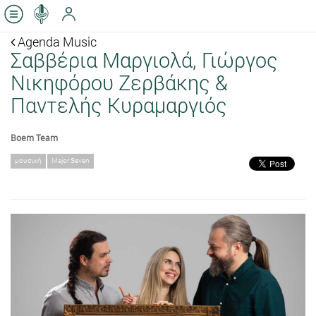
Agenda Music
Σαββέρια Μαργιολά, Γιώργος
Νικηφόρου Ζερβάκης &
Παντελής Κυραμαργιός
Boem Team
μουσική
Major Seven