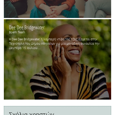
Dee Dee Bridgewater
Boem Team
H Dee Dee Bridgewater, η λαμπερή ντίβα της τζαζ, έρχεται στην
Τεχνόπολη του Δήμου Αθηναίων για μία μοναδική συναυλία την
Δευτέρα 15 Ιουλίου....
Σχόλια χρηστών