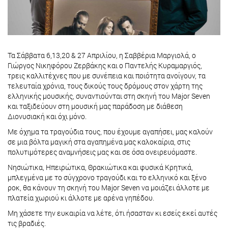
Τα Σάββατα 6,13,20 & 27 Απριλίου, η Σαββέρια Μαργιολά, ο
Γιώργος Νικηφόρου Ζερβάκης και ο Παντελής Κυραμαργιός,
τρεις καλλιτέχνες που με συνέπεια και ποιότητα ανοίγουν, τα
τελευταία χρόνια, τους δικούς τους δρόμους στον χάρτη της
ελληνικής μουσικής, συναντιούνται στη σκηνή του Major Seven
και ταξιδεύουν στη μουσική μας παράδοση με διάθεση
Διονυσιακή και όχι μόνο.
Με όχημα τα τραγούδια τους, που έχουμε αγαπήσει, μας καλούν
σε μια βόλτα μαγική στα αγαπημένα μας καλοκαίρια, στις
πολυτιμότερες αναμνήσεις μας και σε όσα ονειρευόμαστε.
Νησιώτικα, Ηπειρώτικα, Θρακιώτικα και φυσικά Κρητικά,
μπλεγμένα με το σύγχρονο τραγούδι και το ελληνικό και ξένο
ροκ, θα κάνουν τη σκηνή του Major Seven να μοιάζει άλλοτε με
πλατεία χωριού κι άλλοτε με αρένα γηπέδου.
Μη χάσετε την ευκαιρία να λέτε, ότι ήσασταν κι εσείς εκεί αυτές
τις βραδιές.