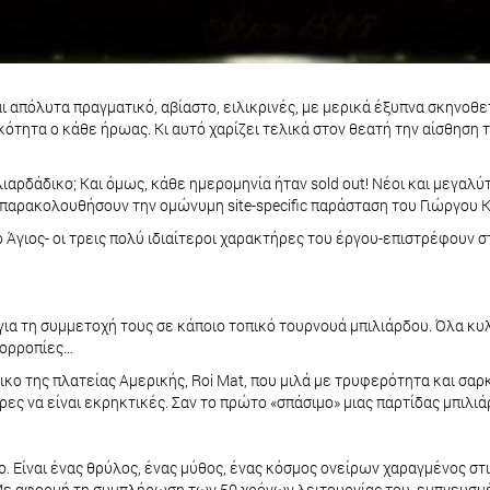
ι απόλυτα πραγματικό, αβίαστο, ειλικρινές, με μερικά έξυπνα σκηνοθε
ικότητα ο κάθε ήρωας. Κι αυτό χαρίζει τελικά στον θεατή την αίσθηση
ιαρδάδικο; Και όμως, κάθε ημερομηνία ήταν sold out! Νέοι και μεγαλ
α παρακολουθήσουν την ομώνυμη site-specific παράσταση του Γιώργου 
ο Άγιος- οι τρεις πολύ ιδιαίτεροι χαρακτήρες του έργου-επιστρέφουν 
για τη συμμετοχή τους σε κάποιο τοπικό τουρνουά μπιλιάρδου. Όλα κυλ
σορροπίες…
 της πλατείας Αμερικής, Roi Mat, που μιλά με τρυφερότητα και σαρκασ
ρες να είναι εκρηκτικές. Σαν το πρώτο «σπάσιμο» μιας παρτίδας μπιλι
ο. Είναι ένας θρύλος, ένας μύθος, ένας κόσμος ονείρων χαραγμένος σ
 Με αφορμή τη συμπλήρωση των 50 χρόνων λειτουργίας του, εμπνευσμέν