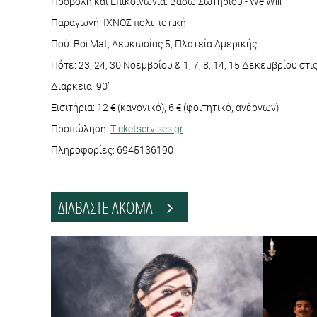
Προβολή και Επικοινωνία: Βάσω Σωτηρίου - We Will
Παραγωγή: ΙΧΝΟΣ πολιτιστική
Πού: Roi Mat, Λευκωσίας 5, Πλατεία Αμερικής
Πότε: 23, 24, 30 Νοεμβρίου & 1, 7, 8, 14, 15 Δεκεμβρίου στι
Διάρκεια: 90’
Εισιτήρια: 12 € (κανονικό), 6 € (φοιτητικό, ανέργων)
Προπώληση:
Ticketservises.gr
Πληροφορίες: 6945136190
ΔΙΑΒΑΣΤΕ ΑΚΟΜΑ