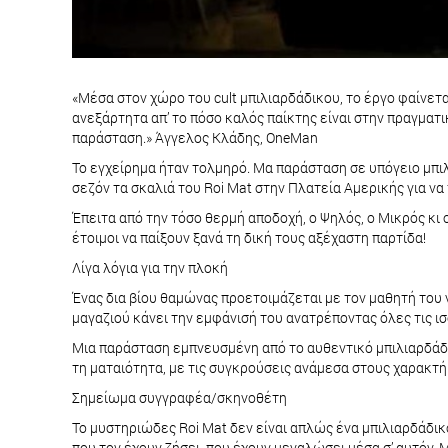
«Μέσα στον χώρο του cult μπιλιαρδάδικου, το έργο φαίνετα
ανεξάρτητα απ’ το πόσο καλός παίκτης είναι στην πραγματ
παράσταση.» Άγγελος Κλάδης, OneMan
Το εγχείρημα ήταν τολμηρό. Μα παράσταση σε υπόγειο μπιλ
σεζόν τα σκαλιά του Roi Mat στην Πλατεία Αμερικής για ν
Έπειτα από την τόσο θερμή αποδοχή, ο Ψηλός, ο Μικρός κι 
έτοιμοι να παίξουν ξανά τη δική τους αξέχαστη παρτίδα!
Λίγα λόγια για την πλοκή
Ένας δια βίου θαμώνας προετοιμάζεται με τον μαθητή του 
μαγαζιού κάνει την εμφάνισή του ανατρέποντας όλες τις ι
Μια παράσταση εμπνευσμένη από το αυθεντικό μπιλιαρδάδικο
τη ματαιότητα, με τις συγκρούσεις ανάμεσα στους χαρακτή
Σημείωμα συγγραφέα/σκηνοθέτη
Το μυστηριώδες Roi Mat δεν είναι απλώς ένα μπιλιαρδάδικ
που τον έχουν ζήσει, που έχουν μεγαλώσει μέσα σ’ αυτόν.