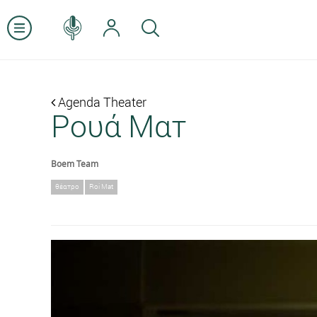
Agenda Theater
Ρουά Ματ
Boem Team
θέατρο
Roi Mat
Previous