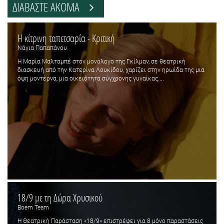
ΔΙΑΒΑΣΤΕ ΑΚΟΜΑ
Η κίτρινη ταπετσαρία - Κριτική
Νάγια Παπαπάνου
Η Μαρία Μαλταμπέ στον μονόλογο της Γκίλμαν, σε θεατρική
διασκευή από την Κατερίνα Λουκίδου, χαρίζει στην ηρωίδα της μια
όψη μοντέρνα, μια οικειότητα σύγχρονης γυναίκας....
18/9 με τη Δώρα Χρυσικού
Boem Team
Η Θεατρική Παράσταση «18/9» επιστρέφει για 8 μόνο παραστάσεις