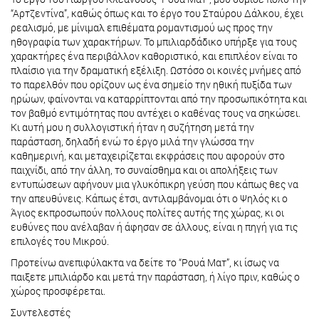
“Αρτζεντίνα”, καθώς όπως και το έργο του Σταύρου Δάλκου, έχει
ρεαλισμό, με μίνιμαλ επιθέματα ρομαντισμού ως προς την
ηθογραφία των χαρακτήρων. Το μπιλιαρδάδικο υπήρξε για τους
χαρακτήρες ένα περιβάλλον καθοριστικό, και επιπλέον είναι το
πλαίσιο για την δραματική εξέλιξη. Ωστόσο οι κοινές μνήμες από
το παρελθόν που ορίζουν ως ένα σημείο την ηθική πυξίδα των
ηρώων, φαίνονται να καταρρίπτονται από την προσωπικότητα και
τον βαθμό εντιμότητας που αντέχει ο καθένας τους να σηκώσει.
Κι αυτή μου η συλλογιστική ήταν η συζήτηση μετά την
παράσταση, δηλαδή ενώ το έργο μιλά την γλώσσα την
καθημερινή, και μεταχειρίζεται εκφράσεις που αφορούν στο
παιχνίδι, από την άλλη, το συναίσθημα και οι απολήξεις των
εντυπώσεων αφήνουν μια γλυκόπικρη γεύση που κάπως θες να
την απευθύνεις. Κάπως έτσι, αντιλαμβάνομαι ότι ο Ψηλός κι ο
Άγιος εκπροσωπούν πολλους πολίτες αυτής της χώρας, κι οι
ευθύνες που ανέλαβαν ή άφησαν σε άλλους, είναι η πηγή για τις
επιλογές του Μικρού.
Προτείνω ανεπιφύλακτα να δείτε το “Ρουά Ματ”, κι ίσως να
παιξετε μπιλιάρδο και μετά την παράσταση, ή λίγο πριν, καθώς ο
χώρος προσφέρεται.
Συντελεστές