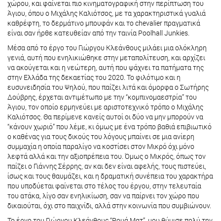
χώρου, και φαίνεται πιο κινηματογραφική στην περίπτωση του
Άγιου, όπου ο Μιχάλης Καλιότσος, με τα χαρακτηριστικά γυαλιά
καθρέφτη, το δερμάτινο μπουφάν και το chevalier πραγματικά
είναι σαν ήρθε κατευθείαν από την ταινία Poolhall Junkies.
Μέσα από το έργο του Γιώργου Κλεάνθους μιλάει μια ολόκληρη
γενιά, αυτή που ενηλικιώθηκε στην μεταπολίτευση, και αρχίζει
να ακούγεται και η νεώτερη, αυτή που ψάχνει τα πατήματα της
στην Ελλάδα της δεκαετίας του 2020. Το φιλότιμο και η
ευσυνειδησία του Ψηλού, που παίζει λιτά και όμορφα ο Σωτήρης
Δούβρης, έρχεται αντιμέτωπο με την “κομπινομαεστρία” του
Άγιου, τον οποίο ερμηνεύει με αριστοτεχνικό τρόπο ο Μιχάλης
Καλιότσος. Θα περίμενε κανείς αυτοί οι δύο να μην μπορούν να
“κάνουν χωριό” που λέμε, κι όμως με ένα τρόπο βαθιά επιβιωτικό
ο καθένας για τους δικούς του λόγους μπαίνει σε μια ανίερη
συμμαχία η οποία παραλίγο να κοστίσει στον Μικρό όχι μόνο
λεφτά αλλά και την αξιοπρέπεια του. Όμως ο Μικρός, όπως τον
παίζει ο Γιάννης Σέρρης, αν και δεν είναι αφελής, τους πιστεύει,
ίσως και τους θαυμάζει, και η δραματική συνέπεια του χαρακτήρα
που υποδύεται φαίνεται στο τέλος του έργου, στην τελευταία
του ατάκα, λίγο σαν ενηλικίωση, σαν να παίρνει τον χώρο που
δικαιούται, όχι στο παιχνίδι, αλλά στην κοινωνία που συμβιώνουν.
Το έργο του Γιώργου Κλεάνθους “Ρουά Ματ”, μου θύμισε πολύ την