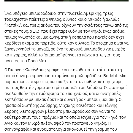
Ένα υπόγειο μπιλιαρδάδικο, στην πλατεία Αμερικής, τρεις
τουλάχιστον παίκτες: ο Ψηλός, ο Άγιος και ο Μικρός ή αλλιώς
“Κατσίκι”, και τρεις ακόμα που ρίχνουν την σκιά τους πάνω από τις
στέκες τους, ο Ξιφ, που έχει παρελθόν με τον Ψηλό, ένας ακόμα
παλιός γνωστός και μια αινιγματική κοπέλα που κανείς δεν έχει
κερδίσει ακόμα σε παρτίδα, ούτε καν ο Άγιος. Το στοίχημα είναι να
ξαναγεννηθεί το μαγαζί, σε ένα τουρνουά μπιλιάρδου για μικρές
κατηγορίες, αλλά το “σπάσιμο” φέρνει τα πάνω κάτω για τους
παίκτες του Ρουά Ματ.
Ο Γιώργος Κλεάνθους, γράφει και σκηνοθετεί το τρίτο του στη
σειρά έργο με έμπνευση το ομώνυμο μπιλιαρδάδικο Roi Mat. Μια
παράσταση site specific, που παίζεται στον αυθεντικό της χώρο,
με τους θεατές γύρω από τρία τραπέζια μπιλιάρδου. Οι φωτισμοί,
ακολουθούν την ατμόσφαιρα του παιχνιδιού, και οι ανατροπές
εκπλήσσουν με μπλακ άουτ και δυνατή ροκ μπλουζ μουσική. Οι
ηθοποιοί Σωτήρης Δούβρης, Μιχάλης Καλιότσος και Γιάννης
Σέρρης, λειτουργούν μέσα στο μπιλιαρδάδικο σαν να ναι το
δεύτερο σπίτι τους, πράγμα και το οποίο ισχύει για τον Ψηλό, τον
Άγιο και τον Μικρό πλέον, αφού τον προπονεί ο Ψηλός. Η
σκηνογραφία και ενδυματολογία ακολουθεί την γραμμή του