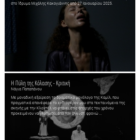
στο Ίδρυμα Μιχάλης Κακογιάννης από 27 Ιανουαρίου 2025.
Η Πύλη της Κόλασης - Κριτική
Νάγια Παπαπάνου
Με μοναδική εξαίρεση το δραματικό μονόλογο της Καμίλ, που
πραγματικά επανέφερε το ενδιαφέρον μου στα τεκταινόμενα της
σκηνής με την Κλοντέλ να φτάνει στις απαρχές του χρόνου
προκειμένου να γλυτώσει από τον Ογκύστ, φρονώ ...