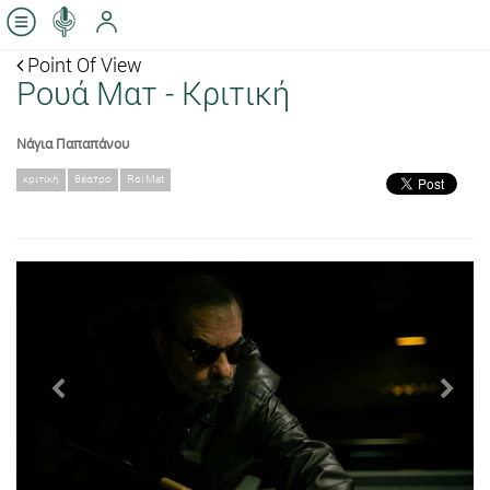
Point Of View
Ρουά Ματ - Κριτική
Νάγια Παπαπάνου
κριτική
θέατρο
Roi Mat
Previous
Next