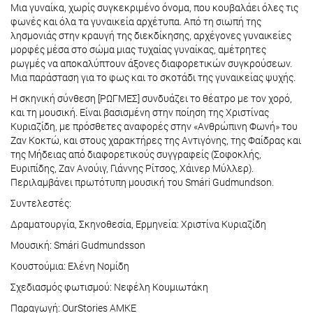
Μια γυναίκα, χωρίς συγκεκριμένο όνομα, που κουβαλάει όλες τις
φωνές και όλα τα γυναικεία αρχέτυπα. Από τη σιωπή της
λησμονιάς στην κραυγή της διεκδίκησης, αρχέγονες γυναικείες
μορφές μέσα στο σώμα μιας τυχαίας γυναίκας, αμέτρητες
ρωγμές να αποκαλύπτουν άξονες διαφορετικών συγκρούσεων.
Μια παράσταση για το φως και το σκοτάδι της γυναικείας ψυχής.
Η σκηνική σύνθεση [ΡΩΓΜΕΣ] συνδυάζει το θέατρο με τον χορό,
και τη μουσική. Είναι βασισμένη στην ποίηση της Χριστίνας
Κυριαζίδη, με πρόσθετες αναφορές στην «Ανθρώπινη Φωνή» του
Ζαν Κοκτώ, και στους χαρακτήρες της Αντιγόνης, της Φαίδρας και
της Μήδειας από διαφορετικούς συγγραφείς (Σοφοκλής,
Ευριπίδης, Ζαν Ανούιγ, Γιάννης Ρίτσος, Χάινερ Μύλλερ).
Περιλαμβάνει πρωτότυπη μουσική του Smári Gudmundson.
Συντελεστές:
Δραματουργία, Σκηνοθεσία, Ερμηνεία: Χριστίνα Κυριαζίδη
Μουσική: Smári Gudmundsson
Κουστούμια: Ελένη Νομίδη
Σχεδιασμός φωτισμού: Νεφέλη Κουμιωτάκη
Παραγωγή: OurStories AMKE