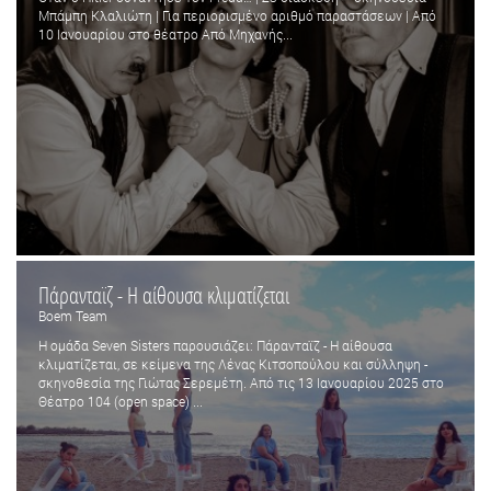
Μπάμπη Κλαλιώτη | Για περιορισμένο αριθμό παραστάσεων | Από
10 Ιανουαρίου στο θέατρο Από Μηχανής...
Πάρανταϊζ - Η αίθουσα κλιματίζεται
Boem Team
Η ομάδα Seven Sisters παρουσιάζει: Πάρανταϊζ - Η αίθουσα
κλιματίζεται, σε κείμενα της Λένας Κιτσοπούλου και σύλληψη -
σκηνοθεσία της Γιώτας Σερεμέτη. Από τις 13 Ιανουαρίου 2025 στο
Θέατρο 104 (open space) ...