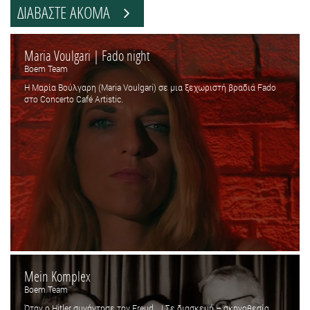
ΔΙΑΒΑΣΤΕ ΑΚΟΜΑ
Maria Voulgari | Fado night
Boem Team
Η Μαρία Βούλγαρη (Maria Voulgari) σε μια ξεχωριστή βραδιά Fado
στο Concerto Café Artistic.
Mein Komplex
Boem Team
Όταν ο Hitler συνάντησε τον Freud… | Σε διασκευή – σκηνοθεσία