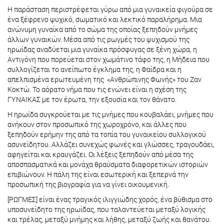
Η παράσταση περιστρέφεται γύρω από μια γυναικεία φιγούρα σε
ένα ξέφρενο ψυχικό, σωματικό και λεκτικό παραλήρημα. Μια
ανώνυμη γυναίκα από το σώμα της οποίας ξεπηδούν μνήμες
άλλων γυναικών. Μέσα από τις ρωγμές του ψυχισμού της
ηρωίδας αναδύεται μια γυναίκα πρόσφυγας σε ξένη χώρα, η
Αντιγόνη που πορεύεται στον χωμάτινο τάφο της, η Μήδεια που
συλλογίζεται το ανείπωτο έγκλημα της, η Φαίδρα και η
απελπισμένα ερωτευμένη της «Ανθρώπινης Φωνής» του Ζαν
Κοκτώ. Το αόρατο νήμα που τις ενώνει είναι η σχέση της
ΓΥΝΑΙΚΑΣ με τον έρωτα, την εξουσία και τον θάνατο.
Η ηρωίδα συγκρούεται με τις μνήμες που κουβαλάει, μνήμες που
ανήκουν στον προσωπικό της χωροχρόνο, και άλλες που
ξεπηδούν ερήμην της από τα τοπία του γυναικείου συλλογικού
ασυνείδητου. Αλλάζει συνεχώς φωνές και γλώσσες, τραγουδάει,
αφηγείται και κραυγάζει. Οι λέξεις ξεπηδούν από μέσα της
αποσπασματικά και μονάχα θραύσματα διαφορετικών ιστοριών
επιβιώνουν. Η πάλη της είναι εσωτερική και ξεπερνά την
προσωπική της βιογραφία για να γίνει οικουμενική.
[ΡΩΓΜΕΣ] είναι ένας τραγικός ιλιγγιώδης χορός, ένα βύθισμα στο
υποσυνείδητο της ηρωίδας, που ταλαντεύεται μεταξύ λογικής
και τρέλας, μεταξύ μνήμης και λήθης, μεταξύ ζωής και θανάτου.