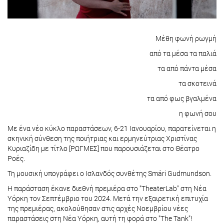
Μέθη φωνή ρωγμή
από τα μέσα τα παλιά
τα από πάντα μέσα
τα σκοτεινά
τα από φως βγαλμένα
η φωνή σου
Με ένα νέο κύκλο παραστάσεων, 6-21 Ιανουαρίου, παρατείνεται η
σκηνική σύνθεση της ποιήτριας και ερμηνεύτριας Χριστίνας
Κυριαζίδη με τίτλο [ΡΩΓΜΕΣ] που παρουσιάζεται στο Θέατρο
Ροές.
Τη μουσική υπογράφει ο Ισλανδός συνθέτης Smári Gudmundson.
Η παράσταση έκανε διεθνή πρεμιέρα στο "TheaterLab" στη Νέα
Υόρκη τον Σεπτέμβριο του 2024. Μετά την εξαιρετική επιτυχία
της πρεμιέρας, ακολούθησαν στις αρχές Νοεμβρίου νέες
παραστάσεις στη Νέα Υόρκη, αυτή τη φορά στο "The Tank"!