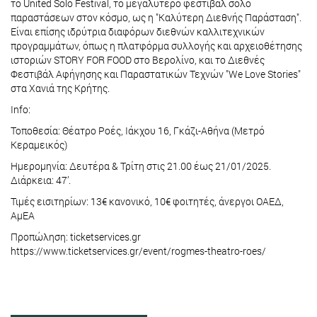
το United Solo Festival, το μεγαλύτερο φεστιβάλ σόλο
παραστάσεων στον κόσμο, ως η "Καλύτερη Διεθνής Παράσταση".
Είναι επίσης ιδρύτρια διαφόρων διεθνών καλλιτεχνικών
προγραμμάτων, όπως η πλατφόρμα συλλογής και αρχειοθέτησης
ιστοριών STORY FOR FOOD στο Βερολίνο, και το Διεθνές
Φεστιβάλ Αφήγησης και Παραστατικών Τεχνών "We Love Stories"
στα Χανιά της Κρήτης.
Info:
Τοποθεσία: Θέατρο Ροές, Ιάκχου 16, Γκάζι-Αθήνα (Μετρό
Κεραμεικός)
Ημερομηνία: Δευτέρα & Τρίτη στις 21.00 έως 21/01/2025.
Διάρκεια: 47’.
Τιμές εισιτηρίων: 13€ κανονικό, 10€ φοιτητές, άνεργοι ΟΑΕΔ,
ΑμΕΑ
Προπώληση: ticketservices.gr
https://www.ticketservices.gr/event/rogmes-theatro-roes/