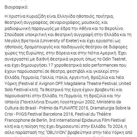
Βιογραφικό:
Η Χριστίνα Κυριαζίδη είναι Ελληνίδα ηθοποιός, ποιήτρια,
θεατρική συγγραφέας, σεναριογράφος, μουσικός, και
ραδιοφωνική παραγωγός με έδρα την Αθήνα και το Βερολίνο.
Σπούδασε υποκριτική και θεατρική συγγραφή στην Ελλάδα και τη
Μεγάλη Βρετανία (University of Exeter) και έχει εργαστεί ως
ηθοποιός, δραματουργός και παιδαγωγός θεάτρου σε διάφορες
χώρες της Ευρώπης, στην Βόρεια και στην Νότια Αμερική. Έχει
συνεργαστεί με διεθνή θεατρικά γκρουπ, όπως το Odin Τeatret,
και έχει δημιουργήσει 17 χοροθεατρικά solo performances που
έχουν παρουσιαστεί σε θέατρα, φεστιβάλ και γκαλερί στην
Ελλάδα, Γερμανία, Γαλλία, Ιταλία, Αργεντινή, Βραζιλία και Νέα
Υόρκη (Festival d' Avignon OFF, Magdalena Theatre Festival, United
Solo Festival κλπ). Τα θεατρικά της έργα έχουν βραβευτεί και
παρουσιαστεί στην Ελλάδα, τη Γερμανία, τη Βραζιλία και την
Ισπανία (Πανελλήνια Ένωση Λογοτεχνών 2002, Ministério da
Cultura do Brasil - Prêmio da FUNARTE 2015, Dramaturgia Sobre la
Crisi - PIIGS Festival Barcelona 2016, Festival du Théâtre
Francophone de Berlin, 3rd International Epidaurus Film Festival
κλπ) και η ποίηση της έχει δημοσιευτεί στην Ελλάδα. Το 2024, η
σόλο παράστασή της "OBLIVION" βραβεύτηκε στην Νέα Υόρκη από