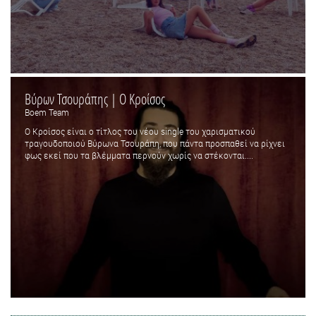
Βύρων Τσουράπης | Ο Κροίσος
Boem Team
Ο Κροίσος είναι ο τίτλος του νέου single του χαρισματικού
τραγουδοποιού Βύρωνα Τσουράπη, που πάντα προσπαθεί να ρίχνει
φως εκεί που τα βλέμματα περνούν χωρίς να στέκονται....