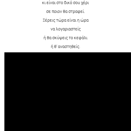
κι είναι στο δικό σου χέρι
σε ποιον θα στραφεί.
Ξέρεις τώρα είναι η ώρα
να λογαριαστείς
ή θα σκύψεις το κεφάλι
ή θ' αναστηθείς.