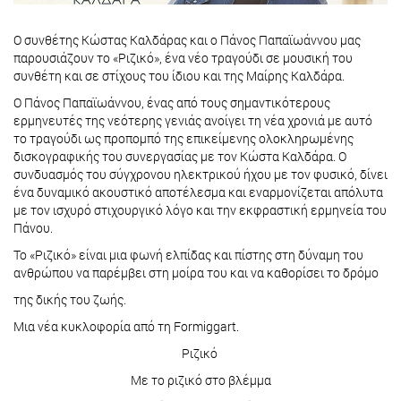
O συνθέτης Κώστας Καλδάρας και ο Πάνος Παπαϊωάννου μας
παρουσιάζουν το «Ριζικό», ένα νέο τραγούδι σε μουσική του
συνθέτη και σε στίχους του ίδιου και της Μαίρης Καλδάρα.
O Πάνος Παπαϊωάννου, ένας από τους σημαντικότερους
ερμηνευτές της νεότερης γενιάς ανοίγει τη νέα χρονιά με αυτό
το τραγούδι ως προπομπό της επικείμενης ολοκληρωμένης
δισκογραφικής του συνεργασίας με τον Κώστα Καλδάρα. Ο
συνδυασμός του σύγχρονου ηλεκτρικού ήχου με τον φυσικό, δίνει
ένα δυναμικό ακουστικό αποτέλεσμα και εναρμονίζεται απόλυτα
με τον ισχυρό στιχουργικό λόγο και την εκφραστική ερμηνεία του
Πάνου.
Το «Ριζικό» είναι μια φωνή ελπίδας και πίστης στη δύναμη του
ανθρώπου να παρέμβει στη μοίρα του και να καθορίσει το δρόμο
της δικής του ζωής.
Μια νέα κυκλοφορία από τη Formiggart.
Ριζικό
Με το ριζικό στο βλέμμα