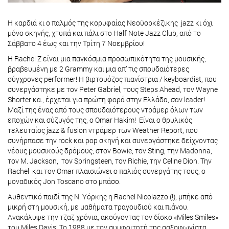
Η καρδιά κι ο παλμός της κορυφαίας Νεοϋορκέζικης jazz κι όχι
μόνο σκηνής, χτυπά και πάλι στο Half Note Jazz Club, από το
Σάββατο 4 έως και την Τρίτη 7 Νοεμβρίου!
H Rachel Z είναι μια παγκόσμια προσωπικότητα της μουσικής,
βραβευμένη με 2 Grammy και μια απ’ τις σπουδαιότερες
σύγχρονες performer! Η βιρτουόζος πιανίστρια / keyboardist, που
συνεργάστηκε με τον Peter Gabriel, τους Steps Ahead, τον Wayne
Shorter κα., έρχεται για πρώτη φορά στην Ελλάδα, σαν leader!
Μαζί της ένας από τους σπουδαιότερους ντράμερ όλων των
εποχών και σύζυγός της, o Omar Hakim! Είναι ο θρυλικός
τελευταίος jazz & fusion ντράμερ των Weather Report, που
συνήρπασε την rock και pop σκηνή και συνεργάστηκε δείχνοντας
νέους μουσικούς δρόμους, στον Bowie, τον Sting, την Madonna,
τον M. Jackson, τον Springsteen, τον Richie, την Celine Dion. Την
Rachel και τον Omar πλαισιώνει ο παλιός συνεργάτης τους, o
μοναδικός Jon Toscano στο μπάσο.
Αυθεντικό παιδί της Ν. Υόρκης η Rachel Nicolazzo (!), μπήκε από
μικρή στη μουσική, με μαθήματα τραγουδιού και πιάνου.
Ανακάλυψε την τζαζ χρόνια, ακούγοντας τον δίσκο «Miles Smiles»
του Miles Davis! To 1988 με τον συμφοιτητή της σαξοφωνίστα