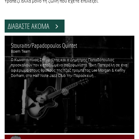
τραπέζι αλλά μόνο τη ζώνη που έχετε επιλέξει.
ΔΙΑΒΑΣΤΕ ΑΚΟΜΑ
Stouraitis/Papadopoulos Quintet
Boem Team
O Κωνσταντίνος Στουραΐτης και ο Δημήτρης Παπαδόπουλος
προσκαλούν τον καταξιωμένο σαξοφωνίστα Τάκη Πατερέλη σε ένα
αφιέρωμα στους θρύλους της τζαζ τρομπέτας Lee Morgan & Kenny
Dorham, στο Half Note Jazz Club την Παρασκευή...