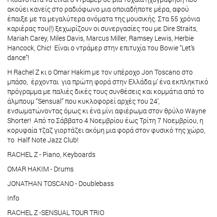
ακούει κανείς στο ραδιόφωνο μια οποιαδήποτε μέρα, αφού
έπαιξε με τα μεγαλύτερα ονόματα της μουσικής. Στα 55 χρόνια
καριέρας του(!) ξεχωρίζουν οι συνεργασίες του με Dire Straits,
Mariah Carey, Miles Davis, Marcus Miller, Ramsey Lewis, Herbie
Hancock, Chic! Είναι ο ντράμερ στην επιτυχία του Bowie “Let’s
dance”!
H Rachel Z κι ο Omar Hakim με τον υπέροχο Jon Toscano στο
μπάσο, έρχονται για πρώτη φορά στην Ελλάδα μ’ ένα εκπληκτικό
πρόγραμμα με παλιές δικές τους συνθέσεις και κομμάτια από το
άλμπουμ “Sensual” που κυκλοφορεί αρχές του 24’,
ενσωματώνοντας όμως κι ένα μίνι αφιέρωμα στον θρύλο Wayne
Shorter! Από το Σάββατο 4 Νοεμβρίου έως Τρίτη 7 Νοεμβρίου, η
κορυφαία τζαζ γιορτάζει ακόμη μια φορά στον φυσικό της χώρο,
το Half Note Jazz Club!
RACHEL Z - Piano, Keyboards
OMAR HAKIM - Drums
JONATHAN TOSCANO - Doublebass
Info
RACHEL Z -SENSUAL TOUR TRIO