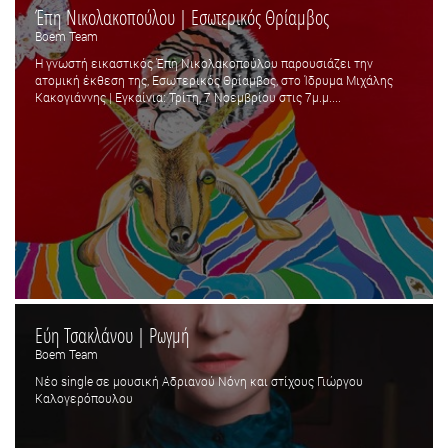
Έπη Νικολακοπούλου | Εσωτερικός Θρίαμβος
Boem Team
Η γνωστή εικαστικός Έπη Νικολακοπούλου παρουσιάζει την
ατομική έκθεση της, Εσωτερικός Θρίαμβος, στο Ίδρυμα Μιχάλης
Κακογιάννης | Εγκαίνια: Τρίτη, 7 Νοεμβρίου στις 7μ.μ....
Εύη Τσακλάνου | Ρωγμή
Boem Team
Νέο single σε μουσική Αδριανού Νόνη και στίχους Γιώργου
Καλογερόπουλου