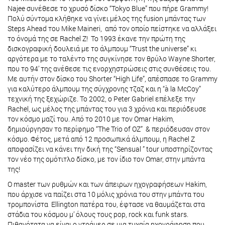
Najee συνέθεσε το χρυσό δίσκο “Tokyo Blue” που πήρε Grammy!
Πολύ σύντομα κλήθηκε να γίνει μέλος της fusion μπάντας των
Steps Ahead του Mike Maineri, από τον οποίο πείστηκε να αλλάξει
το όνομά της σε Rachel Z! Το 1993 έκανε την πρώτη της
δισκογραφική δουλειά με το άλμπουμ “Trust the universe” κι
αργότερα με το ταλέντο της συγκίνησε τον θρύλο Wayne Shorter,
που το 94’ της ανέθεσε τις ενορχηστρώσεις στις συνθέσεις του.
Με αυτήν στον δίσκο του Shorter “High Life”, απέσπασε το Grammy
για καλύτερο άλμπουμ της σύγχρονης τζαζ και η “à la McCoy”
τεχνική της ξεχώριζε. To 2002, ο Peter Gabriel επέλεξε την
Rachel, ως μέλος της μπάντας του για 3 χρόνια και περιόδευσε
τον κόσμο μαζί του. Από το 2010 με τον Omar Hakim,
δημιούργησαν το περίφημο “The Trio of OZ” & περιόδευσαν στον
κόσμο. Φέτος, μετά από 12 προσωπικά άλμπουμ, η Rachel Z
αποφασίζει να κάνει την δική της “Sensual ” tour υποστηρίζοντας
τον νέο της ομότιτλο δίσκο, με τον ίδιο τον Omar, στην μπάντα
της!
Ο master των ρυθμών και των άπειρων ηχογραφήσεων Hakim,
που άρχισε να παίζει στα 10 μόλις χρόνια του στην μπάντα του
τρομπονίστα Ellington πατέρα του, έφτασε να θαυμάζεται στα
στάδια του κόσμου μ’ όλους τους pop, rock και funk stars.
Πιθανότατα να είναι ο ντράμερ σε μια τυχαία ηχογράφηση που