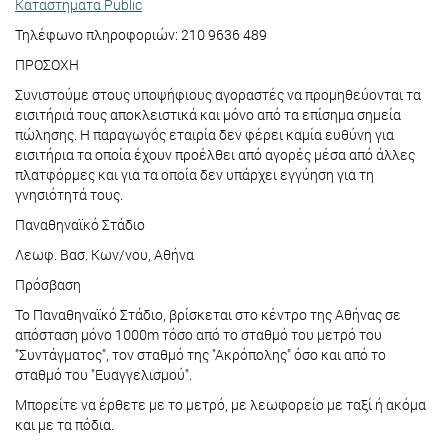
Kαταστήματα Public
Τηλέφωνο πληροφοριών: 210 9636 489
ΠΡΟΣΟΧΗ
Συνιστούμε στους υποψήφιους αγοραστές να προμηθεύονται τα
εισιτήριά τους αποκλειστικά και μόνο από τα επίσημα σημεία
πώλησης. Η παραγωγός εταιρία δεν φέρει καμία ευθύνη για
εισιτήρια τα οποία έχουν προέλθει από αγορές μέσα από άλλες
πλατφόρμες και για τα οποία δεν υπάρχει εγγύηση για τη
γνησιότητά τους.
Παναθηναϊκό Στάδιο
Λεωφ. Βασ. Κων/νου, Αθήνα
Πρόσβαση
Το Παναθηναϊκό Στάδιο, βρίσκεται στο κέντρο της Αθήνας σε
απόσταση μόνο 1000m τόσο από το σταθμό του μετρό του
"Συντάγματος", τον σταθμό της "Ακρόπολης" όσο και από το
σταθμό του "Ευαγγελισμού".
Μπορείτε να έρθετε με το μετρό, με λεωφορείο με ταξί ή ακόμα
και με τα πόδια.