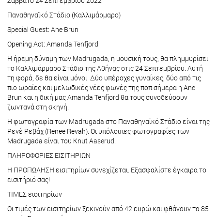
Σάββατο 24 Σεπτεμβρίου 2022
Παναθηναϊκό Στάδιο (Καλλιμάρμαρο)
Special Guest: Ane Brun
Opening Act: Αmanda Tenfjord
Η ήρεμη δύναμη των Madrugada, η μουσική τους, θα πλημμυρίσει
το Καλλιμάρμαρο Στάδιο της Αθήνας στις 24 Σεπτεμβρίου. Αυτή
τη φορά, δε θα είναι μόνοι. Δύο υπέροχες γυναίκες, δύο από τις
πιο ωραίες και μελωδικές νέες φωνές της ποπ σήμερα η Ane
Brun και η δική μας Αmanda Tenfjord θα τους συνοδεύσουν
ζωντανά στη σκηνή.
Η φωτογραφία των Madrugada στο Παναθηναϊκό Στάδιο είναι της
Ρενέ Ρεβάχ (Renee Revah). Οι υπόλοιπες φωτογραφίες των
Madrugada είναι του Knut Aaserud.
ΠΛΗΡΟΦΟΡΙΕΣ ΕΙΣΙΤΗΡΙΩΝ
Η ΠΡΟΠΩΛΗΣΗ εισιτηρίων συνεχίζεται. Εξασφαλίστε έγκαιρα το
εισιτήριό σας!
ΤΙΜΕΣ εισιτηρίων
Οι τιμές των εισιτηρίων ξεκινούν από 42 ευρώ και φθάνουν τα 85