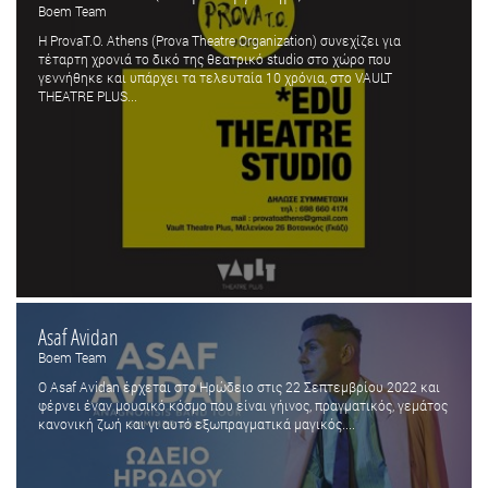
Boem Team
Η ProvaT.O. Athens (Prova Theatre Organization) συνεχίζει για
τέταρτη χρονιά το δικό της θεατρικό studio στο χώρο που
γεννήθηκε και υπάρχει τα τελευταία 10 χρόνια, στο VAULT
THEATRE PLUS...
Asaf Avidan
Boem Team
Ο Asaf Avidan έρχεται στο Ηρώδειο στις 22 Σεπτεμβρίου 2022 και
φέρνει έναν μουσικό κόσμο που είναι γήινος, πραγματικός, γεμάτος
κανονική ζωή και γι αυτό εξωπραγματικά μαγικός....