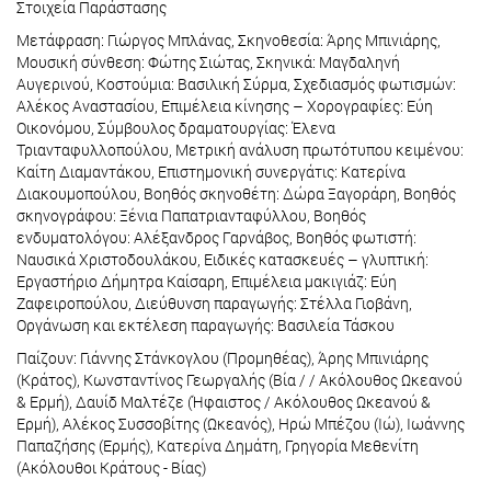
Στοιχεία Παράστασης
Μετάφραση: Γιώργος Μπλάνας, Σκηνοθεσία: Άρης Μπινιάρης,
Μουσική σύνθεση: Φώτης Σιώτας, Σκηνικά: Μαγδαληνή
Αυγερινού, Κοστούμια: Βασιλική Σύρμα, Σχεδιασμός φωτισμών:
Αλέκος Αναστασίου, Επιμέλεια κίνησης – Χορογραφίες: Εύη
Οικονόμου, Σύμβουλος δραματουργίας: Έλενα
Τριανταφυλλοπούλου, Μετρική ανάλυση πρωτότυπου κειμένου:
Καίτη Διαμαντάκου, Επιστημονική συνεργάτις: Κατερίνα
Διακουμοπούλου, Βοηθός σκηνοθέτη: Δώρα Ξαγοράρη, Βοηθός
σκηνογράφου: Ξένια Παπατριανταφύλλου, Βοηθός
ενδυματολόγου: Αλέξανδρος Γαρνάβος, Bοηθός φωτιστή:
Ναυσικά Χριστοδουλάκου, Ειδικές κατασκευές – γλυπτική:
Eργαστήριο Δήμητρα Καίσαρη, Επιμέλεια μακιγιάζ: Eύη
Ζαφειροπούλου, Διεύθυνση παραγωγής: Στέλλα Γιοβάνη,
Οργάνωση και εκτέλεση παραγωγής: Βασιλεία Τάσκου
Παίζουν: Γιάννης Στάνκογλου (Προμηθέας), Άρης Μπινιάρης
(Κράτος), Κωνσταντίνος Γεωργαλής (Βία / / Ακόλουθος Ωκεανού
& Ερμή), Δαυίδ Μαλτέζε (Ήφαιστος / Ακόλουθος Ωκεανού &
Ερμή), Αλέκος Συσσοβίτης (Ωκεανός), Ηρώ Μπέζου (Ιώ), Ιωάννης
Παπαζήσης (Ερμής), Κατερίνα Δημάτη, Γρηγορία Μεθενίτη
(Ακόλουθοι Κράτους - Βίας)