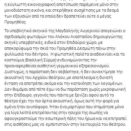
η εύγλωττη εικονογραφική αποτύπωση παρέμεινε μόνο στην
μονοδιάστατη εικόνα, και στερήθηκε συσχέτισης με τα δεσμά
των εξουσιών από τα οποία δεν δραπετεύει ούτε ο μέγας
Προμηθέας.
Το υποβλητικό σκηνικό της Μαγδαληνής Αυγερινού απογειώνει ο
σχεδιασμός φωτισμών του Αλέκου Αναστασίου δημιουργώντας
σκηνές υπερβατικές, ειδικά στον Επιδαύριο χώρο, με
αποκορύφωμα την σκιά του Προμηθέα Δεσμώτη πάνω στην
φυλλωσιά του δέντρου. Η φωτιστική παλέτα αναδεικνύει και τα
κοστούμια (Βασιλική Σύρμα) ενδυναμώνοντας την
προαναφερθείσα αισθητική γερμανικού εξπρεσιονισμού.
Δυστυχώς, η παράσταση δεν σεβάστηκε, ή δεν συνεκτίμησε την
ακουστική του Αρχαίου Θεάτρου, με αποτέλεσμα η δυνατή
ένταση να αποτρέπει ακόμα και την κατανόηση των λεγομένων.
Δεν θυμάμαι από πότε έχω να δω παράσταση χωρίς μικροφωνική
στην Επίδαυρο, γεγονός που πάντα με ξενίζει αφού αυτό το
θέατρο έχει την πιο άρτια ακουστική, όμως αυτή την φορά για
εμένα ήταν ανυπόφορο. Ήταν ένα μαρτύριο που σταμάτησε μόνο
για λίγα λεπτά επιτρέποντας στην ησυχία της σιωπής να
αφουγκραστούμε την εσωτερική πάλη του ήρωα και να επιτραπεί
στις αισθήσεις μας να εμποτιστούν στην λειτουργία του θεάτρου.