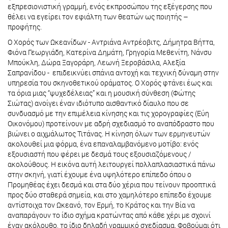
εξπρεσιονιστική γραμμή, ενός εκπροσώπου της εξέγερσης που
θέλει να εγείρει τον εφιάλτη των θεατών ως ποιητής –
προφήτης.
Ο Χορός των Ωκεανίδων - Αντριάνα Αντρέοβιτς, Δήμητρα Βήττα,
Φιόνα Γεωργιάδη, Κατερίνα Δημάτη, Γρηγορία Μεθενίτη, Νάνσυ
Μπούκλη, Δώρα Ξαγοράρη, Λεωνή Ξεροβάσιλα, Αλεξία
Σαπρανίδου - επιδεικνύει σπάνια αντοχή και τεχνική δύναμη στην
υπηρεσία του σκηνοθετικού οράματος. Ο Χορός φτάνει έως και
τα όρια μιας “ψυχεδέλειας” και η μουσική σύνθεση (Φώτης
Σιώτας) ανοίγει έναν ιδιότυπο αισθαντικό δίαυλο που σε
συνδυασμό με την επιμέλεια κίνησης και τις χορογραφίες (Εύη
Οικονόμου) προτείνουν με αδρή σχεδιασμό το αναπόδραστο που
βιώνει ο αιχμάλωτος Τιτάνας. Η κίνηση όλων των ερμηνευτών
ακολουθεί μια φόρμα, ένα επαναλαμβανόμενο μοτίβο: ενός
εξουσιαστή που φέρει με δεσμά τους εξουσιαζόμενους /
ακολούθους. Η εικόνα αυτή λειτουργεί πολλαπλασιαστικά πάνω
στην σκηνή, γιατί έχουμε ένα υψηλότερο επίπεδο όπου ο
Προμηθέας έχει δεσμά και στα δύο χέρια που τείνουν προοπτικά
προς δύο σταθερά σημεία, και στο χαμηλότερο επίπεδο έχουμε
αντίστοιχα τον Ωκεανό, τον Ερμή, το Κράτος και την Βία να
αναπαράγουν το ίδιο σχήμα κρατώντας από κάθε χέρι με σχοινί
έναν ακόλουθο, το ίδιο δηλαδή γραμμικό σχεδίασμα. Φοβούμαι ότι