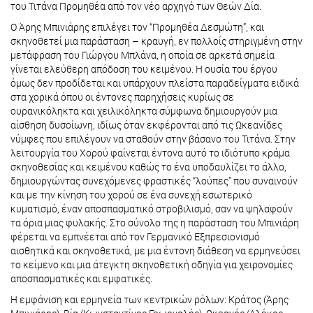
του Τιτάνα Προμηθέα από τον νέο αρχηγό των Θεών Δία.
Ο Άρης Μπινιάρης επιλέγει τον “Προμηθέα Δεσμώτη”, και
σκηνοθετεί μια παράσταση – κραυγή, εν πολλοίς στηριγμένη στην
μετάφραση του Γιώργου Μπλάνα, η οποία σε αρκετά σημεία
γίνεται ελεύθερη απόδοση του κειμένου. Η ουσία του έργου
όμως δεν προδίδεται και υπάρχουν πλείστα παραδείγματα ειδικά
στα χορικά όπου οι έντονες παρηχήσεις κυρίως σε
ουρανικόληκτα και χειλικόληκτα σύμφωνα δημιουργούν μια
αίσθηση δυσοίωνη, ιδίως όταν εκφέρονται από τις Ωκεανίδες
νύμφες που επιλέγουν να σταθούν στην βάσανο του Τιτάνα. Στην
λειτουργία του Χορού φαίνεται έντονα αυτό το ιδιότυπο κράμα
σκηνοθεσίας και κειμένου καθώς το ένα υποδαυλίζει το άλλο,
δημιουργώντας συνεχόμενες φραστικές “λούπες” που συναινούν
και με την κίνηση του χορού σε ένα συνεχή εσωτερικό
κυματισμό, έναν αποσπασματικό στροβιλισμό, σαν να ψηλαφούν
τα όρια μιας φυλακής. Στο σύνολο της η παράσταση του Μπινιάρη
φέρεται να εμπνέεται από τον Γερμανικό Εξπρεσιονισμό
αισθητικά και σκηνοθετικά, με μια έντονη διάθεση να ερμηνεύσει
το κείμενο και μια άτεγκτη σκηνοθετική οδηγία για χειρονομίες
αποσπασματικές και εμφατικές.
Η εμφάνιση και ερμηνεία των κεντρικών ρόλων: Κράτος (Άρης