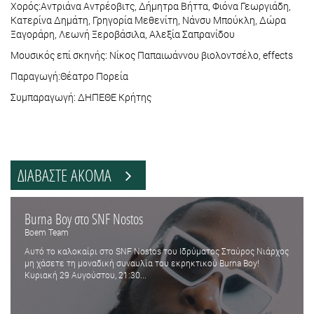
Χορός:Αντριάνα Αντρέοβιτς, Δήμητρα Βήττα, Φιόνα Γεωργιάδη,
Κατερίνα Δημάτη, Γρηγορία Μεθενίτη, Νάνσυ Μπούκλη, Δώρα
Ξαγοράρη, Λεωνή Ξεροβάσιλα, Αλεξία Σαπρανίδου
Μουσικός επί σκηνής: Νίκος Παπαιωάννου βιολοντσέλο, effects
Παραγωγή:Θέατρο Πορεία
Συμπαραγωγή: ΔΗΠΕΘΕ Κρήτης
ΔΙΑΒΑΣΤΕ ΑΚΟΜΑ
Burna Boy στο SNF Nostos
Boem Team
Αυτό το καλοκαίρι στο SNF Nostos του Ιδρύματος Σταύρος Νιάρχος
μη χάσετε τη μοναδική συναυλία του εκρηκτικού Burna Boy!
Κυριακή 29 Αυγούστου, 21:30...