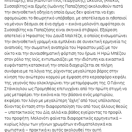
Μπινιάρης), Βία (Κωνσταντίνος Γεωργαλής), Ωκεανός (Αλέκος
Συσσοβίτης) και Ερμής (Ιωάννης Παπαζήσης) ακολουθούν πιστά
την σκηνοθετική οδηγία η οποία όμως δεν φαίνεται να έχει
αφομοιώσει το θεωρητικό υπόβαθρο, με αποτέλεσμα οι ηθοποιοί
να μένουν δέσμιοι σε ένα σχήμα – εικόνα μολονότι αμφότεροι οι
Συσσοβίτης και Παπαζήσης είναι σκηνικά στιβαροί. Εξαίρεση
αποτελεί ο Ήφαιστος του Δαυίδ Μαλτέζε, ο οποίος ενσωματώνει
την σκηνοθετική γραμμή και εμπλέκει σε συνεκτική ερμηνεία τις
αναπνοές, την σωματική αναπηρία του Ήφαιστου μαζί με τον
οίκτο και την συναισθηματική φόρτιση του ήρωα. Η Ηρώ Μπέζου
στον ρόλο της Ιούς, εντυπωσιάζει με την ιδιότυπη και εικαστικά
ευφάνταστη κατασκευή την οποία διαχειρίζεται σε πλήρη
συνάφεια με τα λόγια της, ρίχνοντας μεγαλύτερο βάρος στην
κίνηση του ανώτερου κορμού με έμφαση στο κερασφόρο κεφάλι
της, γεγονός που ολοκληρώνει την μεταμόρφωση της. Ο Γιάννης
Στάνκογλου ως Προμηθέας επιτυγχάνει από την πρώτη στιγμή να
μας μεταφέρει την εικόνα και την βάσανο ενός μαρτυρίου,
εκφέρει τον λόγο με μεγαλύτερη “άχλη” από τους υπόλοιπους
δίνοντας ένταση στην διαφοροποίηση του από τους άλλους θεούς
– υποτακτικούς του Δία, αλλά και βάθος εγείροντας το προφίλ
του προφήτη. Μολονότι φαίνεται διαφορετικός ερμηνευτικά –
κυρίως λόγω των γήινων χρωμάτων ενδυματολογικά και
φωτιστικά – πρακτικά κι αυτός ακολουθεί την αυτή