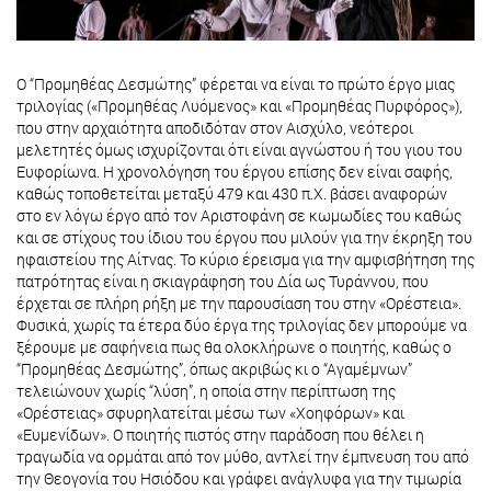
Ο “Προμηθέας Δεσμώτης” φέρεται να είναι το πρώτο έργο μιας
τριλογίας («Προμηθέας Λυόμενος» και «Προμηθέας Πυρφόρος»),
που στην αρχαιότητα αποδιδόταν στον Αισχύλο, νεότεροι
μελετητές όμως ισχυρίζονται ότι είναι αγνώστου ή του γιου του
Ευφορίωνα. Η χρονολόγηση του έργου επίσης δεν είναι σαφής,
καθώς τοποθετείται μεταξύ 479 και 430 π.Χ. βάσει αναφορών
στο εν λόγω έργο από τον Αριστοφάνη σε κωμωδίες του καθώς
και σε στίχους του ίδιου του έργου που μιλούν για την έκρηξη του
ηφαιστείου της Αίτνας. Το κύριο έρεισμα για την αμφισβήτηση της
πατρότητας είναι η σκιαγράφηση του Δία ως Τυράννου, που
έρχεται σε πλήρη ρήξη με την παρουσίαση του στην «Ορέστεια».
Φυσικά, χωρίς τα έτερα δύο έργα της τριλογίας δεν μπορούμε να
ξέρουμε με σαφήνεια πως θα ολοκλήρωνε ο ποιητής, καθώς ο
“Προμηθέας Δεσμώτης”, όπως ακριβώς κι ο “Αγαμέμνων”
τελειώνουν χωρίς “λύση”, η οποία στην περίπτωση της
«Ορέστειας» σφυρηλατείται μέσω των «Χοηφόρων» και
«Ευμενίδων». Ο ποιητής πιστός στην παράδοση που θέλει η
τραγωδία να ορμάται από τον μύθο, αντλεί την έμπνευση του από
την Θεογονία του Ησιόδου και γράφει ανάγλυφα για την τιμωρία