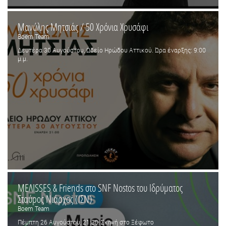
Μανώλης Μητσιάς / 50 Χρόνια Χρυσάφι
Boem Team
Δευτέρα 30 Αυγούστου, Ωδείο Ηρώδου Αττικού. Ώρα έναρξης: 9:00
μ.μ.
ΜΕΛΙSSES & Friends στο SNF Nostos του Ιδρύματος
Σταύρος Νιάρχος (ΙΣΝ)
Boem Team
Πέμπτη 26 Αυγούστου, 21:30, Σκηνή στο Ξέφωτο