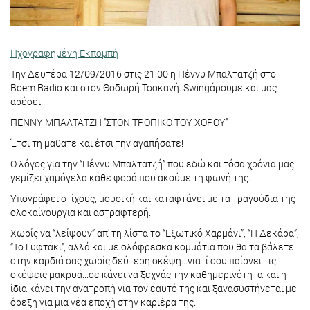
Ηχογραφημένη Εκπομπή
Την Δευτέρα 12/09/2016 στις 21:00 η Πέννυ Μπαλτατζή στο
Boem Radio και στον Θοδωρή Τσοκανή. Swingάρουμε και μας
αρέσει!!!
ΠΕΝΝΥ ΜΠΑΛΤΑΤΖΗ ''ΣΤΟΝ ΤΡΟΠΙΚΟ ΤΟΥ ΧΟΡΟΥ''
Έτσι τη μάθατε και έτσι την αγαπήσατε!
Ο λόγος για την “Πέννυ Μπαλτατζή” που εδώ και τόσα χρόνια μας
γεμίζει χαμόγελα κάθε φορά που ακούμε τη φωνή της.
Υπογράφει στίχους, μουσική και καταφτάνει με τα τραγούδια της
ολοκαίνουργια και αστραφτερή.
Χωρίς να “λείψουν” απ' τη λίστα το “Εξωτικό Χαρμάνι”, “Η Δεκάρα”,
“Το Γυφτάκι'', αλλά και με ολόφρεσκα κομμάτια που θα τα βάλετε
στην καρδιά σας χωρίς δεύτερη σκέψη...γιατί σου παίρνει τις
σκέψεις μακρυά...σε κάνει να ξεχνάς την καθημερινότητα και η
ίδια κάνει την ανατροπή για τον εαυτό της και ξανασυστήνεται με
όρεξη για μια νέα εποχή στην καριέρα της.