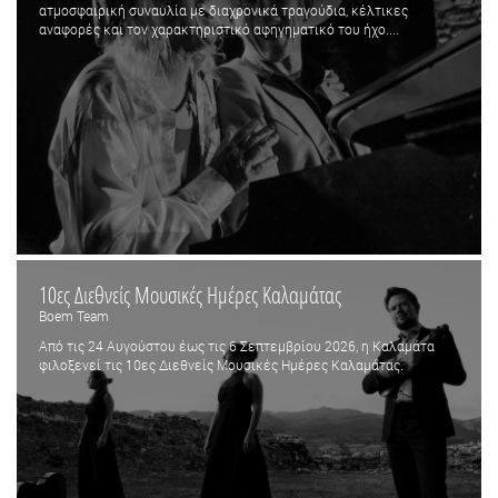
ατμοσφαιρική συναυλία με διαχρονικά τραγούδια, κέλτικες
αναφορές και τον χαρακτηριστικό αφηγηματικό του ήχο....
10ες Διεθνείς Μουσικές Ημέρες Καλαμάτας
Boem Team
Από τις 24 Αυγούστου έως τις 6 Σεπτεμβρίου 2026, η Καλαμάτα
φιλοξενεί τις 10ες Διεθνείς Μουσικές Ημέρες Καλαμάτας.