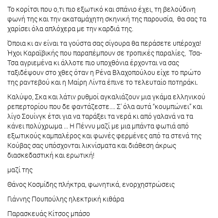
Το κορίτσι που ο,τι πιο εξωτικό και σπάνιο έχει, τη βελούδινη
φωνή της και την ακαταμάχητη σκηνική της παρουσία, θα σας τα
χαρίσει όλα απλόχερα με την καρδιά της.
Όποια κι αν είναι τα γούστα σας σίγουρα θα περάσετε υπέροχα!
Ήχοι Καραϊβικής που παραπέμπουν σε τροπικές παραλίες, Τσα-
Τσα αγριεμένα κι άλλοτε πιο υποχθόνια έρχονται να σας
ταξιδέψουν στο χθες όταν η Ρένα Βλαχοπούλου είχε το πρώτο
της ραντεβού και η Μαίρη Λίντα έπινε το τελευταίο ποτηράκι.
Καλύψο, Σκα και λάτιν ρυθμοί αγκαλιάζουν μια γκάμα ελληνικού
ρεπερτορίου που δε φαντάζεστε.... Σ' όλα αυτά “κουμπώνει” και
λίγο Σουίνγκ έτσι για να ταράξει τα νερά κι από γαλανά να τα
κάνει πολύχρωμα ... Η Πέννυ μαζί με μια μπάντα φωτιά από
εξωτικούς καμπαλέρος και φωνές φερμένες από τα στενά της
Κούβας σας υπόσχονται λικνίσματα και διάθεση άκρως
διασκεδαστική και ερωτική!
μαζί της
Θάνος Κοσμίδης πλήκτρα, φωνητικά, ενορχηστρώσεις
Γιάννης Πουπούλης ηλεκτρική κιθάρα
Παρασκευάς Κίτσος μπάσο