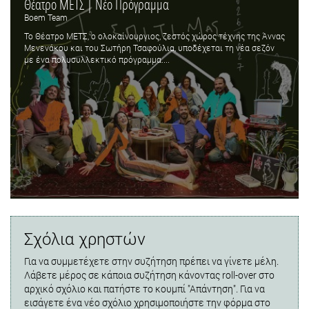
Θέατρο ΜΕΤΣ | Νέο Πρόγραμμα
Boem Team
Το Θέατρο ΜΕΤΣ, ο ολοκαίνουργιος, ζεστός χώρος τέχνης της Άννας
Μενενάκου και του Σωτήρη Τσαφούλια, υποδέχεται τη νέα σεζόν
με ένα πολυσυλλεκτικό πρόγραμμα....
Σχόλια χρηστών
Για να συμμετέχετε στην συζήτηση πρέπει να γίνετε μέλη.
Λάβετε μέρος σε κάποια συζήτηση κάνοντας roll-over στο
αρχικό σχόλιο και πατήστε το κουμπί "Απάντηση". Για να
εισάγετε ένα νέο σχόλιο χρησιμοποιήστε την φόρμα στο