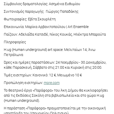
Σύμβουλος δραματολογίας: Ασημένια Ευθυμίου
Συντονισμός παραγωγής: Γιώργος Παπαδάκης
Φωτογραφίες: Εβίτα Σκουρλέτη
Επικοινωνία: Μαρίκα Αρβανιτοπούλου | Art Ensemble
Παίζουν: Αδελαΐδα Κατσιδέ, Νίκος Κουκάς, Ηλέκτρα Μπαρούτα
Πληροφορίες
H.ug (Human underground) art space: Μελιταίων 14, Άνω
Πετράλωνα
Ώρες και ημέρες παραστάσεων: 24 Νοεμβρίου - 30 Δεκεμβρίου,
κάθε Παρασκευή, Σάββατο στις 21:00 και Κυριακή στις 20:00.
Τιμές εισιτηρίων: Κανονικό: 12 €, Μειωμένο 10 €
Προπώληση εισιτηρίων:
more.com
Το θεατρικό έργο «Παράφορα» του Άκη Δήμου θα κυκλοφορήσει
από τις Εκδόσεις Σοκόλη στα βιβλιοπωλεία και στο χώρο H.ug
(Human underground).
Η παράσταση «Παράφορα» πραγματοποιείται με την οικονομική
υποστήριξη του Υπουργείου Πολιτισμού.