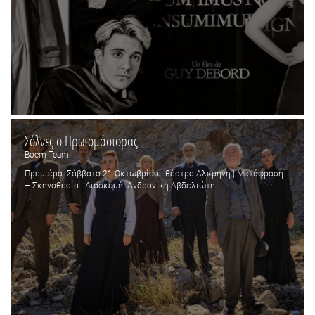
Σόλνες ο Πρωτομάστορας
Boem Team
Πρεμιέρα: Σάββατο 21 Οκτωβρίου | θέατρο Αλκμήνη | Μετάφραση
– Σκηνοθεσία - Διασκευή: Ανδρονίκη Αβδελιώτη