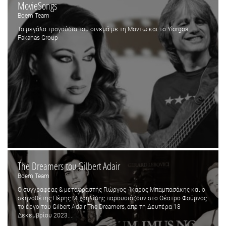
MovieSongs
Boem Team
Τα μεγάλα τραγούδια του σινεμά με τη Μαντώ και το Yiorgos
Fakanas Group
The Dreamers του Gilbert Adair
Boem Team
Ο συγγραφέας & μεταφραστής Γιώργος -Ίκαρος Μπαμπασάκης και ο
σκηνοθέτης Πέρης Μιχαηλίδης παρουσιάζουν στο Θέατρο Φούρνος
το έργο του Gilbert Adair The Dreamers, από τη Δευτέρα 18
Δεκεμβρίου 2023....