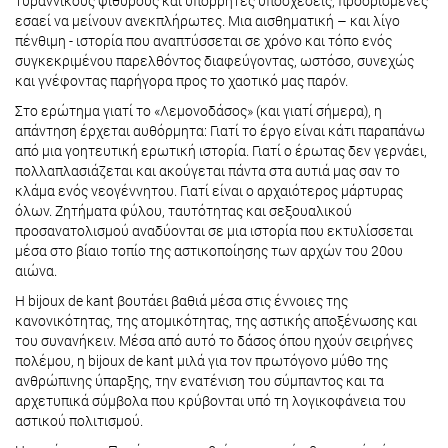
τυραννικούς ψιθύρους και υπόρρητες υποσχέσεις, προορισμένες
εσαεί να μείνουν ανεκπλήρωτες. Μια αισθηματική – και λίγο
πένθιμη - ιστορία που αναπτύσσεται σε χρόνο και τόπο ενός
συγκεκριμένου παρελθόντος διαφεύγοντας, ωστόσο, συνεχώς
και γνέφοντας παρήγορα προς το χαοτικό μας παρόν.
Στο ερώτημα γιατί το «Λεμονοδάσος» (και γιατί σήμερα), η
απάντηση έρχεται αυθόρμητα: Γιατί το έργο είναι κάτι παραπάνω
από μια γοητευτική ερωτική ιστορία. Γιατί ο έρωτας δεν γερνάει,
πολλαπλασιάζεται και ακούγεται πάντα στα αυτιά μας σαν το
κλάμα ενός νεογέννητου. Γιατί είναι ο αρχαιότερος μάρτυρας
όλων. Ζητήματα φύλου, ταυτότητας και σεξουαλικού
προσανατολισμού αναδύονται σε μια ιστορία που εκτυλίσσεται
μέσα στο βίαιο τοπίο της αστικοποίησης των αρχών του 20ου
αιώνα.
Η bijoux de kant βουτάει βαθιά μέσα στις έννοιες της
κανονικότητας, της ατομικότητας, της αστικής αποξένωσης και
του συνανήκειν. Μέσα από αυτό το δάσος όπου ηχούν σειρήνες
πολέμου, η bijoux de kant μιλά για τον πρωτόγονο μύθο της
ανθρώπινης ύπαρξης, την ενατένιση του σύμπαντος και τα
αρχετυπικά σύμβολα που κρύβονται υπό τη λογικοφάνεια του
αστικού πολιτισμού.