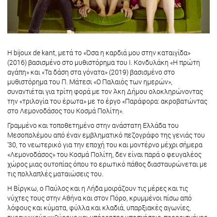
Η bijoux de kant, μετά το «Όσα η καρδιά μου στην καταιγίδα»
(2016) βασισμένο στο μυθιστόρημα του Ι. Κονδυλάκη «Η πρώτη
αγάπη» και «Τα δάση στα γόνατα» (2019) βασισμένο στο
μυθιστόρημα του Π. Μάτεσι «Ο Παλαιός των ημερών»,
συναντιέται για τρίτη φορά με τον Άκη Δήμου ολοκληρώνοντας
την «τριλογία του έρωτα» με το έργο «Παράφορα: ακροβατώντας
στο Λεμονοδάσος του Κοσμά Πολίτη».
Γραμμένο και τοποθετημένο στην ανάστατη Ελλάδα του
Μεσοπολέμου από έναν εμβληματικό πεζογράφο της γενιάς του
’30, το νεωτερικό για την εποχή του και μοντέρνο μέχρι σήμερα
«Λεμονοδάσος» του Κοσμά Πολίτη, δεν είναι παρά ο φευγαλέος
χώρος μιας ουτοπίας όπου το ερωτικό πάθος διασταυρώνεται με
τις πολλαπλές ματαιώσεις του.
Η Βίργκω, ο Παύλος και η Λήδα μοιράζουν τις μέρες και τις
νύχτες τους στην Αθήνα και στον Πόρο, κρυμμένοι πίσω από
λόφους και κύματα, φύλλα και κλαδιά, υπαρξιακές αγωνίες,