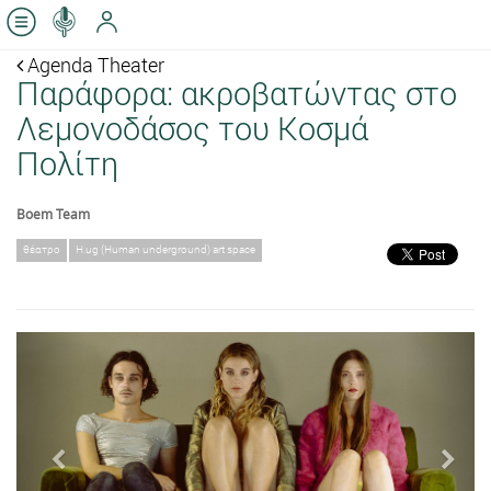
Agenda Theater
Παράφορα: ακροβατώντας στο
Λεμονοδάσος του Κοσμά
Πολίτη
Boem Team
θέατρο
H.ug (Human underground) art space
Previous
Next