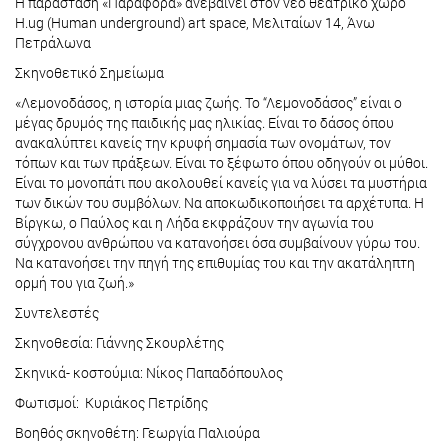
Η παράσταση «Παράφορα» ανεβαίνει στον νέο θεατρικό χώρο
H.ug (Human underground) art space, Μελιταίων 14, Άνω
Πετράλωνα
Σκηνοθετικό Σημείωμα
«Λεμονοδάσος, η ιστορία μιας ζωής. Το “Λεμονοδάσος” είναι ο
μέγας δρυμός της παιδικής μας ηλικίας. Είναι το δάσος όπου
ανακαλύπτει κανείς την κρυφή σημασία των ονομάτων, τον
τόπων και των πράξεων. Είναι το ξέφωτο όπου οδηγούν οι μύθοι.
Είναι το μονοπάτι που ακολουθεί κανείς για να λύσει τα μυστήρια
των δικών του συμβόλων. Να αποκωδικοποιήσει τα αρχέτυπα. Η
Βίργκω, ο Παύλος και η Λήδα εκφράζουν την αγωνία του
σύγχρονου ανθρώπου να κατανοήσει όσα συμβαίνουν γύρω του.
Να κατανοήσει την πηγή της επιθυμίας του και την ακατάληπτη
ορμή του για ζωή.»
Συντελεστές
Σκηνοθεσία: Γιάννης Σκουρλέτης
Σκηνικά- κοστούμια: Νίκος Παπαδόπουλος
Φωτισμοί: Κυριάκος Πετρίδης
Βοηθός σκηνοθέτη: Γεωργία Παλιούρα