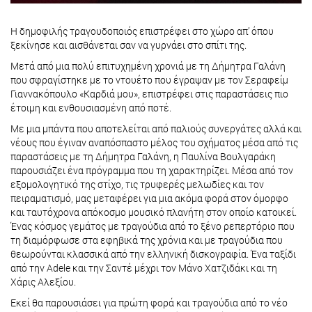
Η δημοφιλής τραγουδοποιός επιστρέφει στο χώρο απ’ όπου
ξεκίνησε και αισθάνεται σαν να γυρνάει στο σπίτι της.
Μετά από μια πολύ επιτυχημένη χρονιά με τη Δήμητρα Γαλάνη
που σφραγίστηκε με το ντουέτο που έγραψαν με τον Σεραφείμ
Γιαννακόπουλο «Καρδιά μου», επιστρέφει στις παραστάσεις πιο
έτοιμη και ενθουσιασμένη από ποτέ.
Με μια μπάντα που αποτελείται από παλιούς συνεργάτες αλλά και
νέους που έγιναν αναπόσπαστο μέλος του σχήματος μέσα από τις
παραστάσεις με τη Δήμητρα Γαλάνη, η Παυλίνα Βουλγαράκη
παρουσιάζει ένα πρόγραμμα που τη χαρακτηρίζει. Μέσα από τον
εξομολογητικό της στίχο, τις τρυφερές μελωδίες και τον
πειραματισμό, μας μεταφέρει για μια ακόμα φορά στον όμορφο
και ταυτόχρονα απόκοσμο μουσικό πλανήτη στον οποίο κατοικεί.
Ένας κόσμος γεμάτος με τραγούδια από το ξένο ρεπερτόριο που
τη διαμόρφωσε στα εφηβικά της χρόνια και με τραγούδια που
θεωρούνται κλασσικά από την ελληνική δισκογραφία. Ένα ταξίδι
από την Adele και την Σαντέ μέχρι τον Μάνο Χατζιδάκι και τη
Χάρις Αλεξίου.
Εκεί θα παρουσιάσει για πρώτη φορά και τραγούδια από το νέο