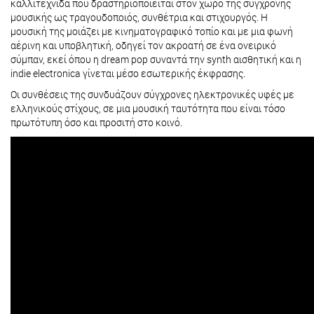
καλλιτέχνιδα που δραστηριοποιείται στον χώρο της σύγχρονης
μουσικής ως τραγουδοποιός, συνθέτρια και στιχουργός. Η
μουσική της μοιάζει με κινηματογραφικό τοπίο και με μια φωνή
αέρινη και υποβλητική, οδηγεί τον ακροατή σε ένα ονειρικό
σύμπαν, εκεί όπου η dream pop συναντά την synth αισθητική και η
indie electronica γίνεται μέσο εσωτερικής έκφρασης.
Οι συνθέσεις της συνδυάζουν σύγχρονες ηλεκτρονικές υφές με
ελληνικούς στίχους, σε μια μουσική ταυτότητα που είναι τόσο
πρωτότυπη όσο και προσιτή στο κοινό.