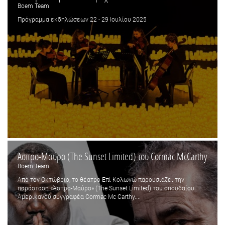
Boem Team
Πρόγραμμα εκδηλώσεων 22 - 29 Ιουλίου 2025
Άσπρο-Μαύρο (The Sunset Limited) του Cormac McCarthy
Boem Team
Από τον Οκτώβριο, το θέατρο Επί Κολωνώ παρουσιάζει την
παράσταση «Άσπρο-Μαύρο» (The Sunset Limited) του σπουδαίου
Αμερικανού συγγραφέα Cormac Mc Carthy....