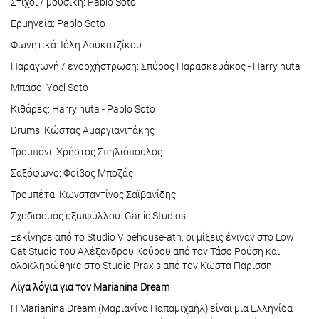
Στίχοι / μουσική: Pablo Soto
Ερμηνεία: Pablo Soto
Φωνητικά: Ιόλη Λουκατζίκου
Παραγωγή / ενορχήστρωση: Σπύρος Παρασκευάκος - Harry huta
Μπάσο: Yoel Soto
Κιθάρες: Harry huta - Pablo Soto
Drums: Κώστας Αμαργιανιτάκης
Τρομπόνι: Χρήστος Σπηλιόπουλος
Σαξόφωνο: Φοίβος Μποζάς
Τρομπέτα: Κωνσταντίνος Σαϊβανίδης
Σχεδιασμός εξωφύλλου: Garlic Studios
Ξεκίνησε από το Studio Vibehouse-ath, οι μίξεις έγιναν στο Low
Cat Studio του Αλέξανδρου Κούρου από τον Τάσο Ρούση και
ολοκληρώθηκε στο Studio Praxis από τον Κώστα Παρίσση.
Λίγα λόγια για τον Marianina Dream
Η Marianina Dream (Μαριανίνα Παπαμιχαήλ) είναι μια Ελληνίδα