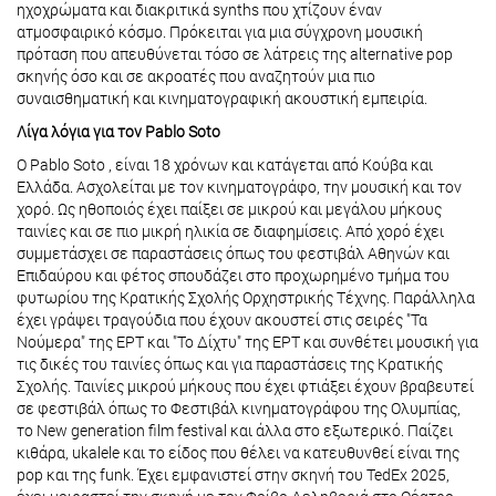
ηχοχρώματα και διακριτικά synths που χτίζουν έναν
ατμοσφαιρικό κόσμο. Πρόκειται για μια σύγχρονη μουσική
πρόταση που απευθύνεται τόσο σε λάτρεις της alternative pop
σκηνής όσο και σε ακροατές που αναζητούν μια πιο
συναισθηματική και κινηματογραφική ακουστική εμπειρία.
Λίγα λόγια για τον Pablo Soto
O Pablo Soto , είναι 18 χρόνων και κατάγεται από Κούβα και
Ελλάδα. Ασχολείται με τον κινηματογράφο, την μουσική και τον
χορό. Ως ηθοποιός έχει παίξει σε μικρού και μεγάλου μήκους
ταινίες και σε πιο μικρή ηλικία σε διαφημίσεις. Από χορό έχει
συμμετάσχει σε παραστάσεις όπως του φεστιβάλ Αθηνών και
Επιδαύρου και φέτος σπουδάζει στο προχωρημένο τμήμα του
φυτωρίου της Κρατικής Σχολής Ορχηστρικής Τέχνης. Παράλληλα
έχει γράψει τραγούδια που έχουν ακουστεί στις σειρές "Τα
Νούμερα" της ΕΡΤ και "Το Δίχτυ" της ΕΡΤ και συνθέτει μουσική για
τις δικές του ταινίες όπως και για παραστάσεις της Κρατικής
Σχολής. Ταινίες μικρού μήκους που έχει φτιάξει έχουν βραβευτεί
σε φεστιβάλ όπως το Φεστιβάλ κινηματογράφου της Ολυμπίας,
το New generation film festival και άλλα στο εξωτερικό. Παίζει
κιθάρα, ukalele και το είδος που θέλει να κατευθυνθεί είναι της
pop και της funk. Έχει εμφανιστεί στην σκηνή του TedEx 2025,