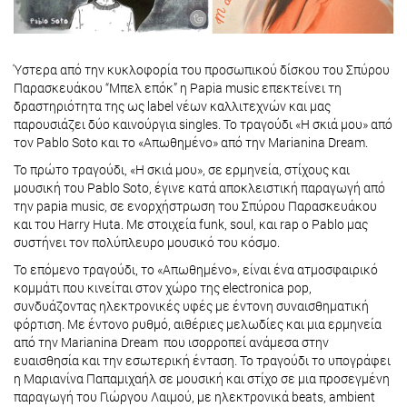
Ύστερα από την κυκλοφορία του προσωπικού δίσκου του Σπύρου
Παρασκευάκου “Μπελ επόκ” η Papia music επεκτείνει τη
δραστηριότητα της ως label νέων καλλιτεχνών και μας
παρουσιάζει δύο καινούργια singles. Το τραγούδι «Η σκιά μου» από
τον Pablo Soto και το «Απωθημένο» από την Marianina Dream.
Το πρώτο τραγούδι, «Η σκιά μου», σε ερμηνεία, στίχους και
μουσική του Pablo Soto, έγινε κατά αποκλειστική παραγωγή από
την papia music, σε ενορχήστρωση του Σπύρου Παρασκευάκου
και του Harry Huta. Με στοιχεία funk, soul, και rap o Pablo μας
συστήνει τον πολύπλευρο μουσικό του κόσμο.
Το επόμενο τραγούδι, το «Απωθημένο», είναι ένα ατμοσφαιρικό
κομμάτι που κινείται στον χώρο της electronica pop,
συνδυάζοντας ηλεκτρονικές υφές με έντονη συναισθηματική
φόρτιση. Με έντονο ρυθμό, αιθέριες μελωδίες και μια ερμηνεία
από την Marianina Dream που ισορροπεί ανάμεσα στην
ευαισθησία και την εσωτερική ένταση. Το τραγούδι το υπογράφει
η Μαριανίνα Παπαμιχαήλ σε μουσική και στίχο σε μια προσεγμένη
παραγωγή του Γιώργου Λαιμού, με ηλεκτρονικά beats, ambient