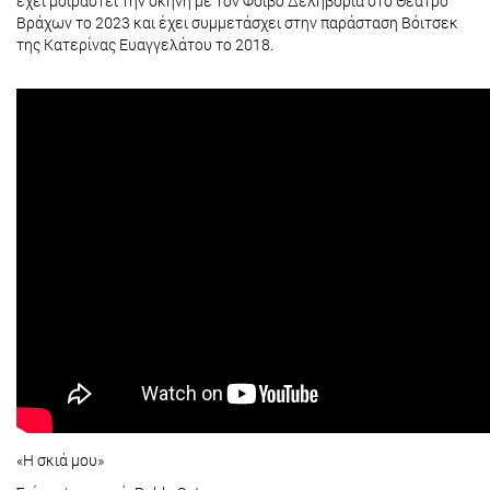
έχει μοιραστεί την σκηνή με τον Φοίβο Δεληβοριά στο Θέατρο
Βράχων το 2023 και έχει συμμετάσχει στην παράσταση Βόιτσεκ
της Κατερίνας Ευαγγελάτου το 2018.
«Η σκιά μου»