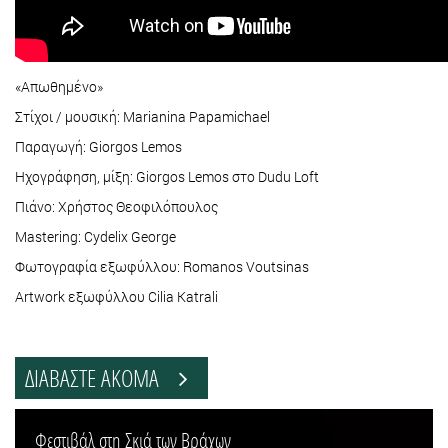
«Απωθημένο»
Στίχοι / μουσική: Marianina Papamichael
Παραγωγή: Giorgos Lemos
Ηχογράφηση, μίξη: Giorgos Lemos στο Dudu Loft
Πιάνο: Χρήστος Θεοφιλόπουλος
Mastering: Cydelix George
Φωτογραφία εξωφύλλου: Romanos Voutsinas
Artwork εξωφύλλου Cilia Katrali
ΔΙΑΒΑΣΤΕ ΑΚΟΜΑ
Φεστιβάλ στη Σκιά των Βράχων