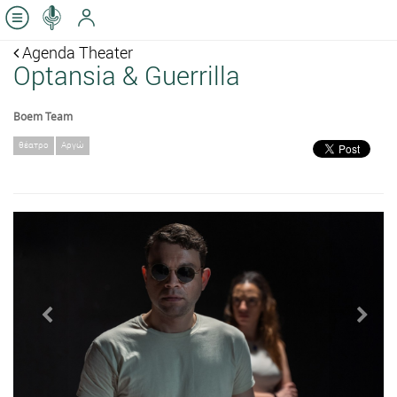
Agenda Theater
Optansia & Guerrilla
Boem Team
θέατρο
Αργώ
Previous
Next