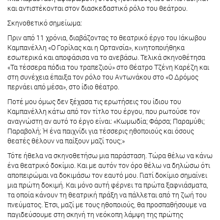
και αντιστέκονται στον διασκεδαστικό ρόλο του θεάτρου.
Σκηνοθετικό σημείωμα:
Πριν από 11 χρόνια, διαβάζοντας το θεατρικό έργο του Ιάκωβου
Καμπανέλλη «Ο Γορίλας και η Ορτανσία», κινητοποιήθηκα
εσωτερικά και αποφάσισα να το ανεβάσω. Τελικά σκηνοθέτησα
«Τα τέσσερα πόδια του τραπεζιού» στο Θέατρο Τζένη Καρέζη και
στη συνέχεια έπαιξα τον ρόλο του Αντωνάκου στο «Ο Δρόμος
περνάει από μέσα», στο ίδιο θέατρο.
Ποτέ μου όμως δεν ξέχασα τις ερωτήσεις του ίδιου του
Καμπανέλλη κάτω από τον τίτλο του έργου, που ρωτούσε τον
αναγνώστη αν αυτό το έργο είναι: «Κωμωδία; Φάρσα; Παραμύθι;
Παραβολή; Ή ένα παιχνίδι για τέσσερις ηθοποιούς και όσους
θεατές θέλουν να παίξουν μαζί τους;»
Τότε ήθελα να σκηνοθετήσω μια παράσταση. Τώρα θέλω να κάνω
ένα θεατρικό δοκίμιο. Και με αυτόν τον όρο θέλω να δηλώσω ότι
αποπειρώμαι να δοκιμάσω τον εαυτό μου. Γιατί δοκίμιο σημαίνει
μια πρώτη δοκιμή. Και μόνο αυτή φέρνει τα πρώτα ξαφνιάσματα,
τα οποία κάνουν τη θεατρική πράξη να πάλλεται από τη ζωή του
πνεύματος. Έτσι, μαζί με τους ηθοποιούς, θα προσπαθήσουμε να
παγιδεύσουμε στη σκηνή τη νεόκοπη λάμψη της πρώτης