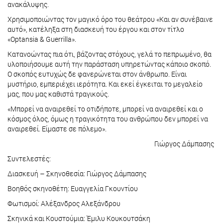
ανακάλυψης.
Χρησιμοποιώντας τον μαγικό όρο του θεάτρου «Και αν συνέβαινε
αυτό», κατέληξα στη διασκευή του έργου και στον τίτλο
«Optansia & Guerrilla».
Κατανοώντας πια ότι, βάζοντας στόχους, γελά το πεπρωμένο, θα
υλοποιήσουμε αυτή την παράσταση υπηρετώντας κάποιο σκοπό.
Ο σκοπός ευτυχώς δε φανερώνεται στον άνθρωπο. Είναι
μυστήριο, εμπεριέχει ιερότητα. Και εκεί έγκειται το μεγαλείο
μας, που μας καθιστά τραγικούς.
«Μπορεί να αναιρεθεί το οτιδήποτε, μπορεί να αναιρεθεί και ο
κόσμος όλος, όμως η τραγικότητα του ανθρώπου δεν μπορεί να
αναιρεθεί. Είμαστε σε πόλεμο».
Γιώργος Δάμπασης
Συντελεστές:
Διασκευή – Σκηνοθεσία: Γιώργος Δάμπασης
Βοηθός σκηνοθέτη: Ευαγγελία Γκουντίου
Φωτισμοί: Αλέξανδρος Αλεξάνδρου
Σκηνικά και Κουστούμια: Έμιλυ Κουκουτσάκη