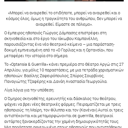
«Μπορεί να αναιρεθεί το οτιδήποτε, μπορεί να αναιρεθεί και ο
κόσμος όλος, όμως η τραγικότητα του ανθρώπου, δεν μπορεί να
αναιρεθεί. Είμαστε σε πόλεμο».
Ο έμπειρος ηθοποιός Γιώργος Δάμπασης επιστρέφει στη
σκηνοθεσία και στο έργο του Ιάκωβου Καμπανέλλη,
παρουσιάζοντας ένα νέο θεατρικό κείμενο – μια παράσταση-
δοκιμή εμπνευσμένη από το «Ο Γορίλας και η Ορτανσία», που
μεταφέρει την ιστορία στο σήμερα.
Το «Optansia & Guerrilla» κάνει πρεμιέρα στο Θέατρο Αργώ στις 27
Απριλίου, για μόλις 10 παραστάσεις, με μια τετράδα χαρισματικών
ηθοποιών: Βασίλης Ζαφειρόπουλος, Σπύρος Σουρβίνος,
Παναγιώτης Τζαφέρης και Δανάη Αναστασία Γεωργούλα.
Λίγα λόγια για την υπόθεση:
O Όμηρος σκηνοθέτης, ερευνητής και δάσκαλος του θεάτρου,
ψάχνει να βρει νέες θεατρικές φόρμες. Πειραματίζεται με τρεις
ηθοποιούς: τη Μαίρη, τον Φίλιππο και τον (Κανέναν).Αυτοί οι τρεις
αντιστέκονται και μεταμορφώνονται σε guerrrilla, θεατρικοί
αντάρτες ξανακερδίζοντας την χαμένη δημιουργικότητάς τους.
Μια παράσταση αφιερωμένη στους ηθοποιούς που αντιστάθηκαν