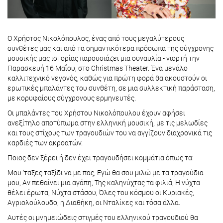
Ο Χρήστος Νικολόπουλος, ένας από τους μεγαλύτερους
συνθέτες μας και από τα σημαντικότερα πρόσωπα της σύγχρονης
μουσικής μας ιστορίας παρουσιάζει μια συναυλία - γιορτή την
Παρασκευή 16 Μαΐου, στο Christmas Theater. Ένα μεγάλο
καλλιτεχνικό γεγονός, καθώς για πρώτη φορά θα ακουστούν οι
ερωτικές μπαλάντες του συνθέτη, σε μια συλλεκτική παράσταση,
με κορυφαίους σύγχρονους ερμηνευτές.
Οι μπαλάντες του Χρήστου Νικολόπουλου έχουν αφήσει
ανεξίτηλο αποτύπωμα στην ελληνική μουσική, με τις μελωδίες
και τους στίχους των τραγουδιών του να αγγίζουν διαχρονικά τις
καρδιές των ακροατών.
Ποιος δεν ξέρει ή δεν έχει τραγουδήσει κομμάτια όπως τα:
Μου ‘ταξες ταξίδι να με πας, Εγώ θα σου μιλώ με τα τραγούδια
μου, Αν πεθαίνει μια αγάπη, Της καληνύχτας τα φιλιά, Η νύχτα
θέλει έρωτα, Νύχτα στάσου, Όλες του κόσμου οι Κυριακές,
Αγριολούλουδο, η Διαθήκη, οι Νταλίκες και τόσα άλλα.
Αυτές οι μνημειώδεις στιγμές του ελληνικού τραγουδιού θα