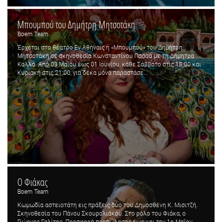
Μπουμπού του Δημήτρη Μητσοτάκη
Boem Team
Έρχεται στο θέατρο Εν Αθήναις η «Μπουμπού» του Δημήτρη
Μητσοτάκη σε σκηνοθεσία Κωνσταντίνου Πασσά με τη Δήμητρα
Κολλά. Από 03 Μαΐου έως 01 Ιουνίου, κάθε Σάββατο στις 18:00 και
Κυριακή στις 21:00, για δέκα μόνο παραστάσε...
Ο Φιάκας
Boem Team
Κωμωδία αστειοτάτη εις πράξεις δύο του Δημοσθένη Κ. Μισιτζή.
Σκηνοθεσία του Πάνου Σκουρολιάκου. Στο ρόλο του Φιάκα, ο
Γιώργος Γαλίτης. Προσφορά προπώλησης έως και την 1η Μαΐου....