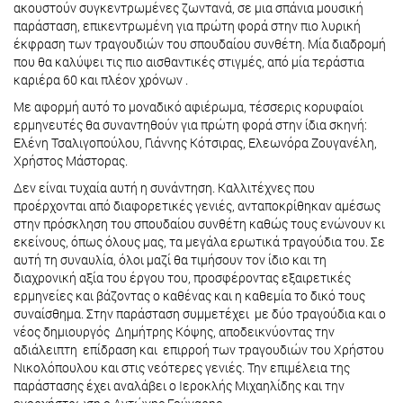
ακουστούν συγκεντρωμένες ζωντανά, σε μια σπάνια μουσική
παράσταση, επικεντρωμένη για πρώτη φορά στην πιο λυρική
έκφραση των τραγουδιών του σπουδαίου συνθέτη. Μία διαδρομή
που θα καλύψει τις πιο αισθαντικές στιγμές, από μία τεράστια
καριέρα 60 και πλέον χρόνων .
Με αφορμή αυτό το μοναδικό αφιέρωμα, τέσσερις κορυφαίοι
ερμηνευτές θα συναντηθούν για πρώτη φορά στην ίδια σκηνή:
Ελένη Τσαλιγοπούλου, Γιάννης Κότσιρας, Ελεωνόρα Ζουγανέλη,
Χρήστος Μάστορας.
Δεν είναι τυχαία αυτή η συνάντηση. Καλλιτέχνες που
προέρχονται από διαφορετικές γενιές, ανταποκρίθηκαν αμέσως
στην πρόσκληση του σπουδαίου συνθέτη καθώς τους ενώνουν κι
εκείνους, όπως όλους μας, τα μεγάλα ερωτικά τραγούδια του. Σε
αυτή τη συναυλία, όλοι μαζί θα τιμήσουν τον ίδιο και τη
διαχρονική αξία του έργου του, προσφέροντας εξαιρετικές
ερμηνείες και βάζοντας ο καθένας και η καθεμία το δικό τους
συναίσθημα. Στην παράσταση συμμετέχει με δύο τραγούδια και ο
νέος δημιουργός Δημήτρης Κόψης, αποδεικνύοντας την
αδιάλειπτη επίδραση και επιρροή των τραγουδιών του Χρήστου
Νικολόπουλου και στις νεότερες γενιές. Την επιμέλεια της
παράστασης έχει αναλάβει ο Ιεροκλής Μιχαηλίδης και την