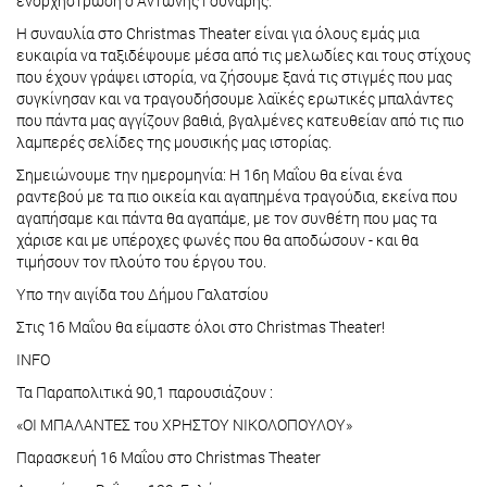
ενορχήστρωση ο Αντώνης Γούναρης.
Η συναυλία στο Christmas Theater είναι για όλους εμάς μια
ευκαιρία να ταξιδέψουμε μέσα από τις μελωδίες και τους στίχους
που έχουν γράψει ιστορία, να ζήσουμε ξανά τις στιγμές που μας
συγκίνησαν και να τραγουδήσουμε λαϊκές ερωτικές μπαλάντες
που πάντα μας αγγίζουν βαθιά, βγαλμένες κατευθείαν από τις πιο
λαμπερές σελίδες της μουσικής μας ιστορίας.
Σημειώνουμε την ημερομηνία: Η 16η Μαΐου θα είναι ένα
ραντεβού με τα πιο οικεία και αγαπημένα τραγούδια, εκείνα που
αγαπήσαμε και πάντα θα αγαπάμε, με τον συνθέτη που μας τα
χάρισε και με υπέροχες φωνές που θα αποδώσουν - και θα
τιμήσουν τον πλούτο του έργου του.
Υπο την αιγίδα του Δήμου Γαλατσίου
Στις 16 Μαΐου θα είμαστε όλοι στο Christmas Theater!
INFO
Τα Παραπολιτικά 90,1 παρουσιάζουν :
«ΟI ΜΠΑΛΑΝΤΕΣ του ΧΡΗΣΤΟΥ ΝΙΚΟΛΟΠΟΥΛΟΥ»
Παρασκευή 16 Μαΐου στο Christmas Theater