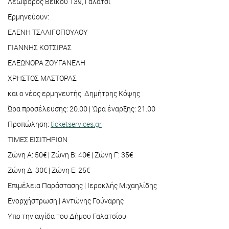
Λεωφόρος Βεΐκου 139, Γαλάτσι
Ερμηνεύουν:
ΕΛΕΝΗ ΤΣΑΛΙΓΟΠΟΥΛΟΥ
ΓΙΑΝΝΗΣ ΚΟΤΣΙΡΑΣ
ΕΛΕΩΝΟΡΑ ΖΟΥΓΑΝΕΛΗ
ΧΡΗΣΤΟΣ ΜΑΣΤΟΡΑΣ
και ο νέος ερμηνευτής Δημήτρης Κόψης
Ώρα προσέλευσης: 20.00 | 'Ωρα έναρξης: 21.00
Προπώληση:
ticketservices.gr
ΤΙΜΕΣ ΕΙΣΙΤΗΡΙΩΝ
Ζώνη Α: 50€ | Ζώνη Β: 40€ | Ζώνη Γ: 35€
Ζώνη Δ: 30€ | Ζώνη Ε: 25€
Επιμέλεια Παράστασης | Ιεροκλής Μιχαηλίδης
Ενορχήστρωση | Αντώνης Γούναρης
Υπο την αιγίδα του Δήμου Γαλατσίου