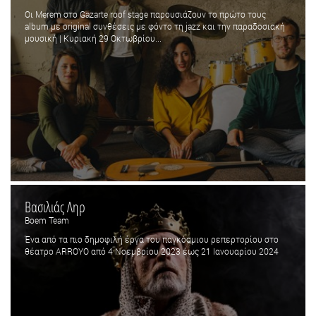
Οι Merem στο Gazarte roof stage παρουσιάζουν το πρώτο τους
album με original συνθέσεις με φόντο τη jazz και την παραδοσιακή
μουσική | Κυριακή 29 Οκτωβρίου...
Βασιλιάς Ληρ
Boem Team
Ένα από τα πιο δημοφιλή έργα του παγκόσμιου ρεπερτορίου στο
θέατρο ARROYO από 4 Νοεμβρίου 2023 έως 21 Ιανουαρίου 2024