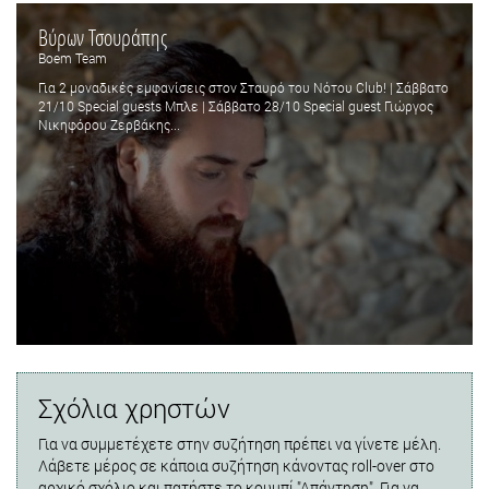
Βύρων Τσουράπης
Boem Team
Για 2 μοναδικές εμφανίσεις στον Σταυρό του Νότου Club! | Σάββατο
21/10 Special guests Μπλε | Σάββατο 28/10 Special guest Γιώργος
Νικηφόρου Ζερβάκης...
Σχόλια χρηστών
Για να συμμετέχετε στην συζήτηση πρέπει να γίνετε μέλη.
Λάβετε μέρος σε κάποια συζήτηση κάνοντας roll-over στο
αρχικό σχόλιο και πατήστε το κουμπί "Απάντηση". Για να