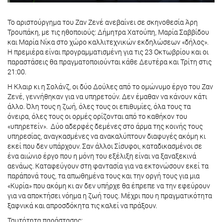
Το αριστούργημα του Ζαν Ζενέ ανεβαίνει σε σκηνοθεσία Άρη
Τρουπάκη, με τις ηθοποιούς: Δήμητρα Χατούπη, Μαρία Σαββίδου
και Μαρία Νίκα στο χώρο καλλιτεχνικών εκδηλώσεων «δήλος».
Η πρεμιέρα είναι προγραμματισμένη για τις 23 Οκτωβρίου και οι
παραστάσεις θα πραγματοποιούνται κάθε Δευτέρα και Τρίτη στις
21:00.
Η Κλαιρ κι η Σολάνζ, οι δύο Δούλες από το ομώνυμο έργο του Ζαν
Ζενέ, γεννήθηκαν για να υπηρετούν. Δεν έμαθαν να κάνουν κάτι
άλλο. Όλη τους η ζωή, όλες τους οι επιθυμίες, όλα τους τα
όνειρα, όλες τους οι ορμές ορίζονται από το καθήκον του
«υπηρετείν». Δύο αδερφές δεμένες στο άρμα της κοινής τους
υπηρεσίας, αναγκασμένες να ανακαλύπτουν διαφυγές ακόμη κι
εκεί που δεν υπάρχουν. Σαν άλλοι Σίσυφοι, καταδικασμένοι σε
ένα αιώνιο έργο που η μόνη του εξέλιξη είναι να ξαναξεκινά
αενάως. Καταφεύγουν στη φαντασία για να εκτονώσουν εκεί τα
παράπονά τους, τα απωθημένα τους και την οργή τους για μια
«Κυρία» που ακόμη κι αν δεν υπήρχε θα έπρεπε να την εφεύρουν
για να αποκτήσει νόημα η ζωή τους. Μέχρι που η πραγματικότητα
ξαφνικά και απροσδόκητα τις καλεί να πράξουν.
Ταυτότητα παράστασης: