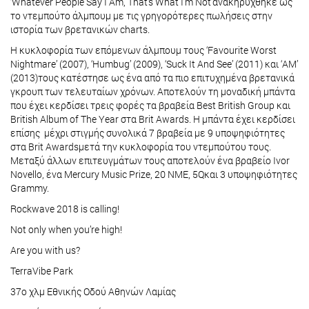
‘Whatever People Say I Am, That’s What I’m Not’ανακηρύχθηκε ως
το ντεμπούτο άλμπουμ με τις γρηγορότερες πωλήσεις στην
ιστορία των βρετανικών charts.
Η κυκλοφορία των επόμενων άλμπουμ τους ‘Favourite Worst
Nightmare’ (2007), ‘Humbug’ (2009), ‘Suck It And See’ (2011) και ‘AM’
(2013)τους κατέστησε ως ένα από τα πιο επιτυχημένα βρετανικά
γκρουπ των τελευταίων χρόνων. Αποτελούν τη μοναδική μπάντα
που έχει κερδίσει τρεις φορές τα βραβεία Best British Group και
British Album of The Year στα Brit Awards. Η μπάντα έχει κερδίσει
επίσης μέχρι στιγμής συνολικά 7 βραβεία με 9 υποψηφιότητες
στα Brit Awardsμετά την κυκλοφορία του ντεμπούτου τους.
Μεταξύ άλλων επιτευγμάτων τους αποτελούν ένα βραβείο Ivor
Novello, ένα Mercury Music Prize, 20 NME, 5Qκαι 3 υποψηφιότητες
Grammy.
Rockwave 2018 is calling!
Not only when you’re high!
Are you with us?
TerraVibe Park
37ο χλμ Εθνικής Οδού Αθηνών Λαμίας