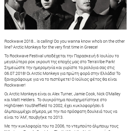
Rockwave 2018… is calling! Do you wanna know who’s on the other
line? Arctic Monkeys for the very first time in Greece!
To Rockwave Festival υποδέχεται την Παρασκευή 6 Ιουλίου το
μεγαλύτερο ροκ γκρουπ της εποχής μας στο TerraVibe Park!
Σημειώστε την ημερομηνία και γυρίστε τα ρολόγια σας στις
06.07.2018! Οι Arctic Monkeys για πρώτη φορά στην Ελλάδα! To
ξαναγράφουμε για να το πιστέψετε! Ο Ιούλιος φέτος θα είναι
Rockwaver!
Οι Arctic Monkeys είναι οι Alex Turner, Jamie Cook, Nick O’Malley
και Matt Helders. Το συγκρότημα πουσχηματίστηκε στο
HighGreen τουSheffield το 2002, έχει κυκλοφορήσει 5
άλμπουμμέχρι σήμερα, με την πιο πρόσφατη δουλειά τους να
είναι το ‘AM’, πουβγήκε το 2013.
Με την κυκλοφορία του το 2006, το ντεμπούτο άλμπουμ τους