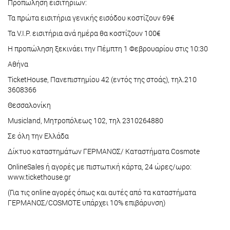
Προπώληση εισιτηρίων:
Τα πρώτα εισιτήρια γενικής εισόδου κοστίζουν 69€
Τα V.I.P. εισιτήρια ανά ημέρα θα κοστίζουν 100€
Η προπώληση ξεκινάει την Πέμπτη 1 Φεβρουαρίου στις 10:30
Αθήνα
TicketHouse, Πανεπιστημίου 42 (εντός της στοάς), τηλ.210
3608366
Θεσσαλονίκη
Μusicland, Μητροπόλεως 102, τηλ 2310264880
Σε όλη την Ελλάδα
Δίκτυο καταστημάτων ΓΕΡΜΑΝΟΣ/ Καταστήματα Cosmote
OnlineSales ή αγορές με πιστωτική κάρτα, 24 ώρες/ωρο:
www.tickethouse.gr
(Για τις online αγορές όπως και αυτές από τα καταστήματα
ΓΕΡΜΑΝΟΣ/COSMOTE υπάρχει 10% επιβάρυνση)