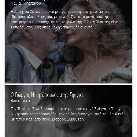
Νάγια Παπαπάνου
Η Δήμητρα Χατούπη είναι μια γοητευτική, σαγηνευτική και
ιδιοφυής αλκοολική, που μεταχειρίζεται το μόνο, που της
επέτρεψε ο «μπαμπάς», όπλο: το φύλο της. Ο Άκις Βλουτής είναι ο
εκπρόσωπος μιας υπαρξιακής παρακμής σ’ αυτό ...
Ο Γιώργος Νικητόπουλος στην Σφίγγα
Boem Team
Την Τετάρτη 7 Φεβρουαρίου , στη μουσική σκηνή Σφίγγα, ο Γιώργος
Νικητόπουλος παρουσιάζει την πρώτη δισκογραφική του δουλειά
με τίτλο Κάτι από σένα. Είσοδος Ελεύθερη...