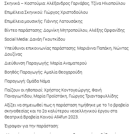
Σκηνικά – Κοστούμια: Αλέξανδρος Γαρνάβος, Τζίνα Ηλιοπούλου
Επιμέλεια Σκηνικού: Γιώργος Χριστοδούλου
Επιμέλεια μουσικής: Γιάννης Λατουσάκης
Βίντεο παράστασης: Δομνίκη Μητροπούλου, Αλέξης Ορφανίδης
Social Media: Δανάη Γκουτκίδου
Υπεύθυνοι επικοινωνίας παράστασης: Μαριάννα Παπάκη, Νώντας
Δουζίνας
Διεύθυνση Παραγωγής: Μαρία Αναματερού
Βοηθός Παραγωγής: Αμαλία Θεοχαρούδη
Παραγωγή: Ομάδα Νάμα
Παίζουν οι ηθοποιοί: Χρήστος Κοντογεώργης, Φανή
Παναγιωτίδου, Μαρία Προϊστάκη, Γιώργος Τριανταφυλλίδης
Αξίζει να σημειωθεί πως η παράσταση τιμήθηκε με το 1ο βραβείο
σκηνοθεσίας και το 2ο καλύτερου νεοελληνικού έργου στα
Θεατρικά Βραβεία Κοινού All4fun 2023.
Έγραψαν για την παράσταση: