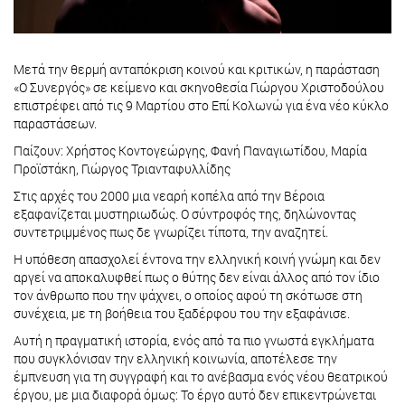
Μετά την θερμή ανταπόκριση κοινού και κριτικών, η παράσταση
«Ο Συνεργός» σε κείμενο και σκηνοθεσία Γιώργου Χριστοδούλου
επιστρέφει από τις 9 Μαρτίου στο Επί Κολωνώ για ένα νέο κύκλο
παραστάσεων.
Παίζουν: Χρήστος Κοντογεώργης, Φανή Παναγιωτίδου, Μαρία
Προϊστάκη, Γιώργος Τριανταφυλλίδης
Στις αρχές του 2000 μια νεαρή κοπέλα από την Βέροια
εξαφανίζεται μυστηριωδώς. Ο σύντροφός της, δηλώνοντας
συντετριμμένος πως δε γνωρίζει τίποτα, την αναζητεί.
Η υπόθεση απασχολεί έντονα την ελληνική κοινή γνώμη και δεν
αργεί να αποκαλυφθεί πως ο θύτης δεν είναι άλλος από τον ίδιο
τον άνθρωπο που την ψάχνει, ο οποίος αφού τη σκότωσε στη
συνέχεια, με τη βοήθεια του ξαδέρφου του την εξαφάνισε.
Αυτή η πραγματική ιστορία, ενός από τα πιο γνωστά εγκλήματα
που συγκλόνισαν την ελληνική κοινωνία, αποτέλεσε την
έμπνευση για τη συγγραφή και το ανέβασμα ενός νέου θεατρικού
έργου, με μια διαφορά όμως: Το έργο αυτό δεν επικεντρώνεται