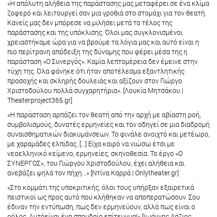
«Η απόλυτη αλήθεια της παράστασης μας μεταφέρει σε ένα κλίμα
ζοφερό και λειτουργεί σαν μια γροθιά στο στομάχι για τον θεατή.
Κανείς μας δεν μπόρεσε να μιλήσει μετά το τέλος της
παράστασης και της υπόκλισης. Όλοι μας συγκλονισμένοι
χρειαστήκαμε ώρα για να βρούμε τα λόγια μας και αυτό είναι η
πιο περίτρανη απόδειξη της δύναμης που φέρει μέσα της η
παράσταση «Ο Συνεργός». Καμία λεπτομέρεια δεν έμεινε στην
τύχη της. Όλα φάνηκε ότι ήταν αποτέλεσμα εξαντλητικής
προσοχής και σκληρής δουλειάς και αξίζουν στον Γιώργο
Χριστοδούλου πολλά συγχαρητήρια». [Λουκία Μητσάκου |
Theaterproject365.gr]
«Η παράσταση αρπάζει τον θεατή από την αρχή με αβίαστη ροή,
συμβολισμούς, δυνατές ερμηνείες και τον οδηγεί σε μια διαδρομή
συναισθηματικών διακυμάνσεων. Το φινάλε ανοιχτό και μετέωρο,
με χαραμάδες ελπίδας. […] Είχα καιρό να νιώσω έτσι με
νεοελληνικό κείμενο, ερμηνείες, σκηνοθεσία. Το έργο «Ο
ΣΥΝΕΡΓΟΣ», του Γιώργου Χριστοδούλου, έχει αλήθεια και
ανεβάζει ψηλά τον πήχη…» [Ντίνα Καρρά | Onlytheater.gr]
«Στο κομμάτι της υποκριτικής, όλοι τους υπήρξαν εξαιρετικά
πειστικοί ως προς αυτό που κλήθηκαν να αποπερατώσουν. Σου
έδιναν την εντύπωση, πως δεν ερμηνεύουν, αλλά πως είναι ο
ρόλος. Αυτόείναι ένα σπουδαίο επίτευγμα!» [Ιωάννης Λάζιος,