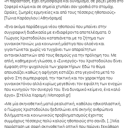
«Η παράσταση, έχει ατμόσφαιρα και δυναμισμό, σε βάζει μέσα στο
ζοφερό κλίμα και σε σημεία χτυπάει σαν γροθιά στο στομάχι.
Ωραίες, ζωηρές ερμηνείες και από τους τέσσερις ηθοποιούς»
[Τώνια Καράογλου | Αθηνόραμα]
«Ένα ακόμα παράδειγμα νέου ηθοποιού που μπαίνει στην
συγγραφική διαδικασία με ενδιαφέροντα αποτελέσματα. Ο
Γιώργος Χριστοδούλου καταπιάνεται με το ζήτημα των
γυναικοκτονιών, μια κοινωνική μάστιγα που ολοένα και
γιγαντώνεται χωρίς να τυγχάνει των απαραίτητων
αντανακλαστικών από τους θεσμούς για την πρόληψη του. Με
απλή, καθημερινή γλώσσα, ο «Συνεργός» του Χριστοδούλου δίνει
έμφαση στην ψυχολογία των χαρακτήρων. Εδώ το θύμα
απουσιάζει καθώς η αφήγηση εστιάζει στα γεγονότα μετά το
φόνο: Στη συμπεριφορά, την τακτική και τον χαρακτήρα του
γυναικοκτόνου αλλά κυρίως μεγεθύνει τον εφιάλτη των ενοχών
που κυνηγούν τον συνεργό του. Ένα δυναμικό κείμενο, ένα καλό
έργο». [Στέλλα Χαραμή | Monopoli.gr]
«Με μία σκηνοθετική ματιά ρεαλιστική, καθόλου ηθικοπλαστική,
ο Γιώργος Χριστοδούλου ξεδιπλώνει επί σκηνής ανθρώπινα
διλήμματα και κοινωνικούς προβληματισμούς έχοντας
συμμάχους τέσσερις πολύ καλούς ηθοποιούς στο σανίδι. […] Μία
παράσταση με σαφή σκηνοθετική οπτική που παίρνει ξεκάθαρη