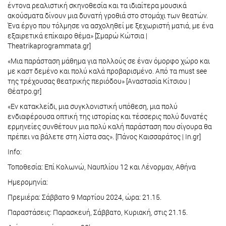
έντονα ρεαλιστική σκηνοθεσία και τα ιδιαίτερα μουσικά
ακούσματα δίνουν μια δυνατή γροθιά στο στομάχι των θεατών.
Ένα έργο που τόλμησε να ασχοληθεί με ξεχωριστή ματιά, με ένα
εξαιρετικά επίκαιρο θέμα» [Σμαρώ Κώτσια |
Theatrikaprogrammata.gr]
«Μια παράσταση μάθημα για πολλούς σε έναν όμορφο χώρο και
με καστ δεμένο και πολύ καλά προβαρισμένο. Από τα must see
της τρέχουσας θεατρικής περιόδου» [Αναστασία Κίτσιου |
Θέατρο.gr]
«Εν κατακλείδι, μια συγκλονιστική υπόθεση, μια πολύ
ενδιαφέρουσα οπτική της ιστορίας και τέσσερις πολύ δυνατές
ερμηνείες συνθέτουν μια πολύ καλή παράσταση που σίγουρα θα
πρέπει να βάλετε στη λίστα σας». [Πάνος Καισσαράτος | In.gr]
Info:
Τοποθεσία: Επί Κολωνώ, Ναυπλίου 12 και Λένορμαν, Αθήνα
Ημερομηνία:
Πρεμιέρα: Σάββατο 9 Μαρτίου 2024, ώρα: 21.15.
Παραστάσεις: Παρασκευή, Σάββατο, Κυριακή, στις 21.15.