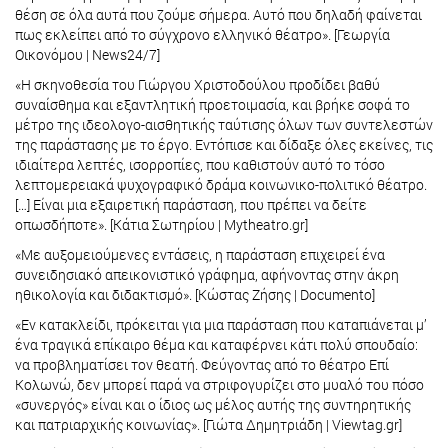
θέση σε όλα αυτά που ζούμε σήμερα. Αυτό που δηλαδή φαίνεται
πως εκλείπει από το σύγχρονο ελληνικό θέατρο». [Γεωργία
Οικονόμου | News24/7]
«Η σκηνοθεσία του Γιώργου Χριστοδούλου προδίδει βαθύ
συναίσθημα και εξαντλητική προετοιμασία, και βρήκε σοφά το
μέτρο της ιδεολογο-αισθητικής ταύτισης όλων των συντελεστών
της παράστασης με το έργο. Εντόπισε και δίδαξε όλες εκείνες, τις
ιδιαίτερα λεπτές, ισορροπίες, που καθιστούν αυτό το τόσο
λεπτομερειακά ψυχογραφικό δράμα κοινωνικο-πολιτικό θέατρο.
[…] Είναι μια εξαιρετική παράσταση, που πρέπει να δείτε
οπωσδήποτε». [Κάτια Σωτηρίου | Mytheatro.gr]
«Με αυξοµειούµενες εντάσεις, η παράσταση επιχειρεί ένα
συνειδησιακό απεικονιστικό γράφηµα, αφήνοντας στην άκρη
ηθικολογία και διδακτισµό». [Κώστας Ζήσης | Documento]
«Εν κατακλείδι, πρόκειται για μια παράσταση που καταπιάνεται μ’
ένα τραγικά επίκαιρο θέμα και καταφέρνει κάτι πολύ σπουδαίο:
να προβληματίσει τον θεατή. Φεύγοντας από το θέατρο Επί
Κολωνώ, δεν μπορεί παρά να στριφογυρίζει στο μυαλό του πόσο
«συνεργός» είναι και ο ίδιος ως μέλος αυτής της συντηρητικής
και πατριαρχικής κοινωνίας». [Γιώτα Δημητριάδη | Viewtag.gr]