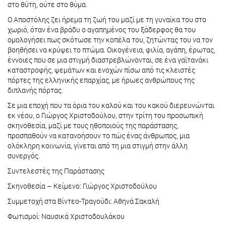
στο θύτη, ούτε στο θύμα.
Ο Αποστόλης ζει ήρεμα τη ζωή του μαζί με τη γυναίκα του στο
χωριό, όταν ένα βράδυ ο αγαπημένος του ξάδερφος θα του
ομολογήσει πως σκότωσε την κοπέλα του, ζητώντας του να τον
βοηθήσει να κρύψει το πτώμα. Οικογένεια, φιλία, αγάπη, έρωτας,
έννοιες που σε μια στιγμή διαστρεβλώνονται, σε ένα γαϊτανάκι
καταστροφής, ψεμάτων και ενοχών πίσω από τις κλειστές
πόρτες της ελληνικής επαρχίας, με ήρωες ανθρώπους της
διπλανής πόρτας.
Σε μια εποχή που τα όρια του καλού και του κακού διερευνώνται
εκ νέου, ο Γιώργος Χριστοδούλου, στην τρίτη του προσωπική
σκηνοθεσία, μαζί με τους ηθοποιούς της παράστασης,
προσπαθούν να κατανοήσουν το πώς ένας άνθρωπος, μια
ολόκληρη κοινωνία, γίνεται από τη μια στιγμή στην άλλη
συνεργός.
Συντελεστές της Παράστασης
Σκηνοθεσία – Κείμενο: Γιώργος Χριστοδούλου
Συμμετοχή στα Βίντεο-Τραγούδι: Αθηνά Σακαλή
Φωτισμοί: Ναυσικά Χριστοδουλάκου