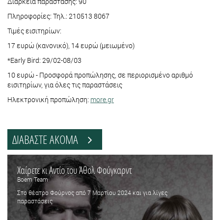
Διάρκεια παράστασης: 90’
Πληροφορίες: Τηλ.: 210513 8067
Τιμές εισιτηρίων:
17 ευρώ (κανονικό), 14 ευρώ (μειωμένο)
*Early Bird: 29/02-08/03
10 ευρώ - Προσφορά προπώλησης, σε περιορισμένο αριθμό
εισιτηρίων, για όλες τις παραστάσεις
Ηλεκτρονική προπώληση:
more.gr
ΔΙΑΒΑΣΤΕ ΑΚΟΜΑ
Χαίρετε κι Αντίο του Άθολ Φούγκαρντ
Boem Team
Στο θέατρο Φούρνος από 7 Μαρτίου 2024 και για λίγες
παραστάσεις