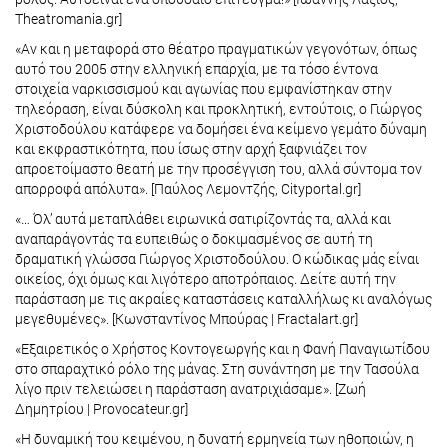
Τheatromania.gr]
«Αν και η μεταφορά στο θέατρο πραγματικών γεγονότων, όπως
αυτό του 2005 στην ελληνική επαρχία, με τα τόσο έντονα
στοιχεία ναρκισσισμού και αγωνίας που εμφανίστηκαν στην
τηλεόραση, είναι δύσκολη και προκλητική, εντούτοις, ο Γιώργος
Χριστοδούλου κατάφερε να δομήσει ένα κείμενο γεμάτο δύναμη
και εκφραστικότητα, που ίσως στην αρχή ξαφνιάζει τον
απροετοίμαστο θεατή με την προσέγγιση του, αλλά σύντομα τον
απορροφά απόλυτα». [Παύλος Λεμοντζής, Cityportal.gr]
«… Όλ’ αυτά μεταπλάθει ειρωνικά σατιρίζοντάς τα, αλλά και
αναπαράγοντάς τα ευπειθώς ο δοκιμασμένος σε αυτή τη
δραματική γλώσσα Γιώργος Χριστοδούλου. Ο κώδικας μάς είναι
οικείος, όχι όμως και λιγότερο αποτρόπαιος. Δείτε αυτή την
παράσταση με τις ακραίες καταστάσεις καταλλήλως κι αναλόγως
μεγεθυμένες». [Κωνσταντίνος Μπούρας | Fractalart.gr]
«Εξαιρετικός ο Χρήστος Κοντογεωργής και η Φανή Παναγιωτίδου
στο σπαραχτικό ρόλο της μάνας. Στη συνάντηση με την Τασούλα
λίγο πριν τελειώσει η παράσταση ανατριχιάσαμε». [Ζωή
Δημητρίου | Provocateur.gr]
«Η δυναμική του κειμένου, η δυνατή ερμηνεία των ηθοποιών, η