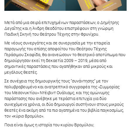
Μετά από μια σειρά επιτυχημένων παραστάσεων, ο Δημήτρης
Δεγαΐτης και η Άνδρη Θεοδότου επιστρέφουν στη γνώριμη
Παιδική Σκηνή του Θεάτρου Τέχνης στην Φρυνίχου.
Με νέους συνεργάτες και σε συνεργασία με την εταιρεία
παραγωγής του επίσης αποφοίτου του Θεάτρου Τέχνης
Γεράσιμου Σκαφίδα, θα ανανεώσουν το θεατρικό αποτύπωμα που
δημιούργησαν εκεί τη δεκαετία 2009 – 2019, μέσα από
σημαντικές παραστάσεις που αγαπήθηκαν από μικρούς και
μεγάλους θεατές.
Σε συνέχεια της δημιουργικής τους "συνάντησης" με τον
πολυβραβευμένο και ανατρεπτικό συγγραφέα της «Συμμορίας
του Μεσονυκτίου» Ντέιβιντ Ουάλιαμς, και της ομώνυμης
παράστασης που ανέβηκε με τεράστια επιτυχία για δύο
συνεχόμενα χρόνια, οι δύο δημιουργοί συστήνουν στους μικρούς
θεατές ένα ακόμη από τα πιο αγαπημένα του βιβλία παγκοσμίως,
τον «κύριο Βρομύλο».
Ποια είναι όμως η ιστορία του κυρίου Βρομύλου;