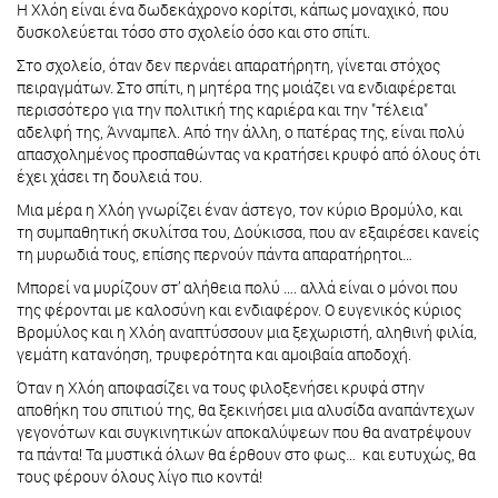
Η Χλόη είναι ένα δωδεκάχρονο κορίτσι, κάπως μοναχικό, που
δυσκολεύεται τόσο στο σχολείο όσο και στο σπίτι.
Στο σχολείο, όταν δεν περνάει απαρατήρητη, γίνεται στόχος
πειραγμάτων. Στο σπίτι, η μητέρα της μοιάζει να ενδιαφέρεται
περισσότερο για την πολιτική της καριέρα και την "τέλεια"
αδελφή της, Άνναμπελ. Από την άλλη, ο πατέρας της, είναι πολύ
απασχολημένος προσπαθώντας να κρατήσει κρυφό από όλους ότι
έχει χάσει τη δουλειά του.
Μια μέρα η Χλόη γνωρίζει έναν άστεγο, τον κύριο Βρομύλο, και
τη συμπαθητική σκυλίτσα του, Δούκισσα, που αν εξαιρέσει κανείς
τη μυρωδιά τους, επίσης περνούν πάντα απαρατήρητοι…
Μπορεί να μυρίζουν στ’ αλήθεια πολύ …. αλλά είναι ο μόνοι που
της φέρονται με καλοσύνη και ενδιαφέρον. Ο ευγενικός κύριος
Βρομύλος και η Χλόη αναπτύσσουν μια ξεχωριστή, αληθινή φιλία,
γεμάτη κατανόηση, τρυφερότητα και αμοιβαία αποδοχή.
Όταν η Χλόη αποφασίζει να τους φιλοξενήσει κρυφά στην
αποθήκη του σπιτιού της, θα ξεκινήσει μια αλυσίδα αναπάντεχων
γεγονότων και συγκινητικών αποκαλύψεων που θα ανατρέψουν
τα πάντα! Τα μυστικά όλων θα έρθουν στο φως… και ευτυχώς, θα
τους φέρουν όλους λίγο πιο κοντά!