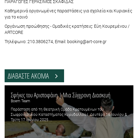
ΠΑΡΑΓΩΓΕΣ ΓΕΡΑΣΙΜΟΣ ΣΚΑΦΙΔΑΣ
Καθημερινά οργανωμένες παραστάσεις για σχολεία και Κυριακές
για το κοινό
Οργάνωση προώθησης - Ομαδικές κρατήσεις: Εύη Κουρεμένου /
ARTCORE
Τηλέφωνο: 210.3806274, Email: booking@art-core.gr
ΔΙΑΒΑΣΤΕ ΑΚΟΜΑ
Σφήκες του Αριστοφάνη | Μια Σύγχρονη Διασκευή
Boem Team
Παράσταση από τη Θεατρική Ομάδα Κρατουμένων του
Σωφρονιστικού Καταστήματος Κορυδαλλού Ι. Δευτέρα 16 Ιουνίου &
Τρίτη 17 Ιουνίου 2025....