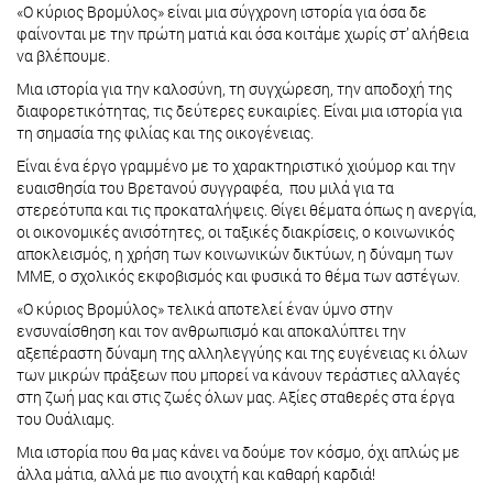
«O κύριος Βρομύλος» είναι μια σύγχρονη ιστορία για όσα δε
φαίνονται με την πρώτη ματιά και όσα κοιτάμε χωρίς στ’ αλήθεια
να βλέπουμε.
Μια ιστορία για την καλοσύνη, τη συγχώρεση, την αποδοχή της
διαφορετικότητας, τις δεύτερες ευκαιρίες. Είναι μια ιστορία για
τη σημασία της φιλίας και της οικογένειας.
Είναι ένα έργο γραμμένο με το χαρακτηριστικό χιούμορ και την
ευαισθησία του Βρετανού συγγραφέα, που μιλά για τα
στερεότυπα και τις προκαταλήψεις. Θίγει θέματα όπως η ανεργία,
οι οικονομικές ανισότητες, οι ταξικές διακρίσεις, ο κοινωνικός
αποκλεισμός, η χρήση των κοινωνικών δικτύων, η δύναμη των
ΜΜΕ, ο σχολικός εκφοβισμός και φυσικά το θέμα των αστέγων.
«Ο κύριος Βρομύλος» τελικά αποτελεί έναν ύμνο στην
ενσυναίσθηση και τον ανθρωπισμό και αποκαλύπτει την
αξεπέραστη δύναμη της αλληλεγγύης και της ευγένειας κι όλων
των μικρών πράξεων που μπορεί να κάνουν τεράστιες αλλαγές
στη ζωή μας και στις ζωές όλων μας. Αξίες σταθερές στα έργα
του Ουάλιαμς.
Μια ιστορία που θα μας κάνει να δούμε τον κόσμο, όχι απλώς με
άλλα μάτια, αλλά με πιο ανοιχτή και καθαρή καρδιά!