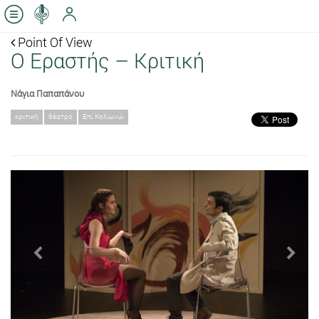
Point Of View
Ο Εραστής – Κριτική
Νάγια Παπαπάνου
κριτική
θέατρο
Επί Κολωνώ
Previous
Next