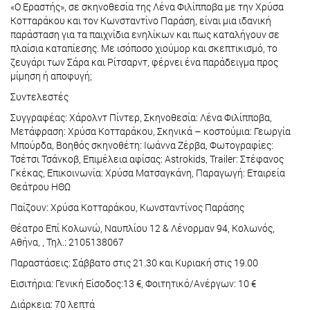
«Ο Εραστής», σε σκηνοθεσία της Λένα Φιλίπποβα με την Χρύσα
Κοτταράκου και τον Κωνσταντίνο Παράση, είναι μια ιδανική
παράσταση για τα παιχνίδια ενηλίκων και πως καταλήγουν σε
πλαίσια καταπίεσης. Με ισόποσο χιούμορ και σκεπτικισμό, το
ζευγάρι των Σάρα και Ρίτσαρντ, φέρνει ένα παράδειγμα προς
μίμηση ή αποφυγή;
Συντελεστές
Συγγραφέας: Χάρολντ Πίντερ, Σκηνοθεσία: Λένα Φιλίπποβα,
Μετάφραση: Χρύσα Κοτταράκου, Σκηνικά – κοστούμια: Γεωργία
Μπούρδα, Βοηθός σκηνοθέτη: Ιωάννα Ζέρβα, Φωτογραφίες:
Τσέτσι Τσάνκοβ, Επιμέλεια αφίσας: Astrokids, Trailer: Στέφανος
Γκέκας, Επικοινωνία: Χρύσα Ματσαγκάνη, Παραγωγή: Εταιρεία
Θεάτρου ΗΘΩ
Παίζουν: Χρύσα Κοτταράκου, Κωνσταντίνος Παράσης
Θέατρο Επί Κολωνώ, Ναυπλίου 12 & Λένορμαν 94, Κολωνός,
Αθήνα, , Τηλ.: 2105138067
Παραστάσεις: Σάββατο στις 21.30 και Κυριακή στις 19.00
Εισιτήρια: Γενική Είσοδος:13 €, Φοιτητικό/Ανέργων: 10 €
Διάρκεια: 70 λεπτά