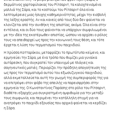
δερμάτινος χαρτοφύλακας του Ρίτσαρντ, τα καλοχτενισμένα
μαλλιά της Σάρα, και το κοστούμι του Ρίτσαρντ όλα είναι
λεπτομέρειες μιας ήσυχης καθημερινότητας, μέχρι την εισβολή
της λέξης εραστής. Αν και κανείς από τους δύο δεν φαίνεται να
κλονίζεται από την συνθήκη της απιστίας, ακόμα. Όλα είναι στην
εντέλεια, και οι δύο τους φαίνονται να υπάρχουν συμφιλιωμένοι
με την ιδέα της εκατέρωθεν απιστίας, ώσπου να αρχίσει ο ρόλος
τους να απειθαρχεί ως προς την κοινωνική τους θέση, και τότε
έρχεται η λύση του τερματισμού του παιχνιδιού.
Η Χρύσσα Κοτταράκου, μεταφράζει το πρωτότυπο κείμενο, και
ερμηνεύει την Σάρα, με ένα τρόπο που θυμίζει μια γυναίκα
αυτάρεσκη, που συγκρατεί τον υπαινιγμό με πλάγιες και
σαγηνευτικές ματιές. Περιορίζει την πρόδηλη απογοήτευση της
ως προς τον τερματισμό αυτού του εξωσυζυγικού παιχνιδιού,
αλλά εκμεταλλεύεται αυτή την ρωγμή της συμπεριφοράς της για
να επιτρέψει στον φόβο της απειλής να παρεισφρήσει στην
ερμηνεία της. Ο Κωνσταντίνος Παράσης στο ρόλο του Ρίτσαρντ,
διαθέτει εξαρχής μια συγκρατημένη αμφιθυμία για την μεταξύ
τους συμφωνία, και περιμένει την κατάλληλη στιγμή για να
ανατρέψει το παιχνίδι εξουσίας που αρχικά φαίνεται να κερδίζει
η Σάρα.