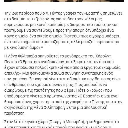
Την ίδια περίοδο που ο Χ. Πίντερ γράφει τον «Εραστή», σημειώνει
στο δοκίμιο του «Γράφοντας για το Θέατρο»: «όλοι μας
ερμηνεύουμε μια κοινή εμπειρία με διαφορετικό τρόπο, αν και
προτιμούμε να συντείνουμε προς την άποψη ότι υπάρχει ένα
κοινό σημείο, ένα οικείο σημείο. Πιστεύω πως σίγουρα υπάρχει
ένα κοινό σημείο που μοιραζόμαστε, αλλά μοιάζει περισσότερο
με κινούμενη άμμο» *
Η Λένα Φιλίπποβα σκηνοθετεί το μονόπρακτο του Χάρολντ
Πίντερ «Ο Εραστής» αναδεικνύοντας εξαιρετικά τον όρο που
έχουν αποδώσει πολλοί κριτικοί για κάποια έργα του: «κωμωδία
απειλής». Μια φαινομενικά αθώα συνθήκη συνύπαρξης ενός
παντρεμένου ζευγαριού γίνεται σταδιακά μια παγίδα: ποιος είναι
ο άνθρωπος που έχουμε απέναντι μας; Πως μπορούμε να
διακρίνουμε τις ταυτότητες που φέρει; Πότε ο «ρόλος» που
υποδυόμαστε γίνεται ο πρωταγωνιστής; «Ο Εραστής» είναι ένα
θαυμάσιο έργο, χαρακτηριστικό της γραφής του Πίντερ, που στην
σκηνοθεσία της Λένα Φιλίπποβα γίνεται μια απολαυστική
παράσταση.
Στον λιτό σκηνικό χώρο (Γεωργία Μπούρδα), η καθημερινότητα
είναι υπαινικτική: το μικρό μπονζάι που φροντίζει η Σαρα, ο