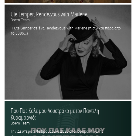
Ute Lemper, Rendezvous with Marlene
Boem Team
Η Ute Lemper σε ένα Rendezvous with Marlene (πίσω και πέρα από
το μύθο...)
Που Πας Καλέ μου Λουστράκο με τον Παντελή
Κυραμαργιό;
Boem Team
Την Δευτέρα 3 Φεβρουαρίου 2020 στο Ίδρυμα Μιχάλης