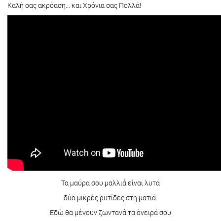
Καλή σας ακρόαση… και Χρόνια σας Πολλά!
Τα μαύρα σου μαλλιά είναι λυτά
δύο μικρές ρυτίδες στη ματιά.
Εδώ θα μένουν ζωντανά τα όνειρά σου