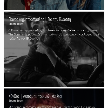
Πάνος Δημητρόπουλος | Για τον Βλάσση
Boem Team
O Πάνος Δημητρόπουλος, frontman του ψυχεδελικού ροκ σχήματος
The Steams, παρουσιάζει την πρώτη του προσωπική κυκλοφορία με
τίτλο Για τον Βλάσση....
Κύνθια | Λυπάμαι που νιώθετε έτσι
Boem Team
Μια standup comedy για την αστεία πλευρά της ζωής. Για 4 μόνο