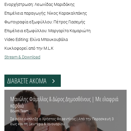
Ενορχήστρωση: Λεωνίδας Μαριδάκης
Επιμέλεια παραγωγής: Νίκος Καρακαλπάκης
Φωτογραφία εξωφύλλου: Πέτρος Γιασεμής
Επιμέλεια εξωφύλλου: Mαργαρίτα Καμαριώτη
Video Editing: Ελίνα Μπουκουβάλα
Κυκλοφορεί από την M.L.K
Stream & Download
ΔΙΑΒΑΣΤΕ ΑΚΟΜΑ
Μανώλης Φάμελλος & Δώρος Δημοσθένους | Με ελαφριά
καρδιά
Boem Team
Σε ρόλο έκπληξη ο Χρήστος Φερεντίνος | Από την Παρασκευή 3
έως και τη Δευτέρα 6 Ιανουαρίου