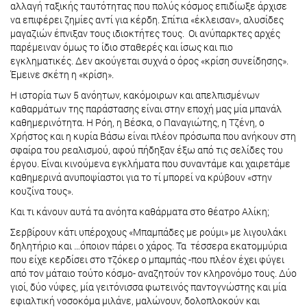
αλλαγή ταξικής ταυτότητας που πολύς κόσμος επιδίωξε άρχισε
να επιφέρει ζημίες αντί για κέρδη. Σπίτια «έκλεισαν», αλυσίδες
μαγαζιών έπνιξαν τους ιδιοκτήτες τους. Οι ανύπαρκτες αρχές
παρέμειναν όμως το ίδιο σταθερές και ίσως και πιο
εγκληματικές. Δεν ακούγεται συχνά ο όρος «κρίση συνείδησης».
Έμεινε σκέτη η «κρίση».
Η ιστορία των 5 ανόητων, κακόμοιρων και απελπισμένων
καθαρμάτων της παράστασης είναι στην εποχή μας μία μπανάλ
καθημερινότητα. Η Ρόη, η Βέσκα, ο Παναγιώτης, η Τζένη, ο
Χρήστος και η κυρία Βάσω είναι πλέον πρόσωπα που ανήκουν στη
σφαίρα του ρεαλισμού, αφού πήδηξαν έξω από τις σελίδες του
έργου. Είναι κινούμενα εγκλήματα που συναντάμε και χαιρετάμε
καθημερινά ανυποψίαστοι για το τί μπορεί να κρύβουν «στην
κουζίνα τους».
Και τι κάνουν αυτά τα ανόητα καθάρματα στο θέατρο Αλίκη;
Σερβίρουν κάτι υπέροχους «Μπαμπάδες με ρούμι» με λιγουλάκι
δηλητήριο και …όποιον πάρει ο χάρος. Τα τέσσερα εκατομμύρια
που είχε κερδίσει στο τζόκερ ο μπαμπάς -που πλέον έχει φύγει
από τον μάταιο τούτο κόσμο- αναζητούν τον κληρονόμο τους. Δύο
γιοί, δύο νύφες, μία γειτόνισσα φωτεινός παντογνώστης και μία
εφιαλτική νοσοκόμα μιλάνε, μαλώνουν, δολοπλοκούν και