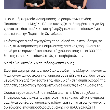
Η θρυλική κωμωδία «Μπαμπάδες με ρούμι» των Θανάση
Παπαθανασίου + Μιχάλη Ρέππα συνεχίζεται θριαμβευτικά για 5η
χρονιά στο θέατρο Αλίκη και η έναρξη των παραστάσεων έχει
οριστεί για την Πέμπτη 1η Οκτωβρίου!
Τριάντα χρόνια από την πρώτη παρουσίασή τους στο θέατρο, το
1996, οι «Μπαμπάδες με Ρούμι» συνεχίζουν να ξεσηκώνουν το
κοινό με το ειρωνικό και καυστικό χιούμορ τους και οι 300.000
θεατές των τελευταίων 4 ετών, το επιβεβαιώνουν.
Μα τί είναι αυτοί οι «Μπαμπάδες» επιτέλους ;
Είναι μία αιχμηρή σάτιρα, που διακωμωδεί την ελληνική κοινωνία.
Μία κοινωνία που ακόμη και σήμερα συνεχίζει να είναι δυστυχώς
μεγαλύτερη από τον εαυτό της, «πιο μικρή» στη συμπεριφορά της,
άπληστη, ρατσιστική, προσβλητική σε όλες τις εκδηλώσεις της.
Φυσικά έχουν μεσολαβήσει πολλά από τότε. Μία νέα χιλιετία
ξημέρωσε και μία νέα πραγματικότητα εγκαταστάθηκε ανάμεσά
μας. Ανατροπές, ματαιώσεις σχεδίων, αμέτρητα μέσα κοινωνικής
δικτύωσης, επαναπροσδιορισμοί ζωής και πολλή αταξία. Η