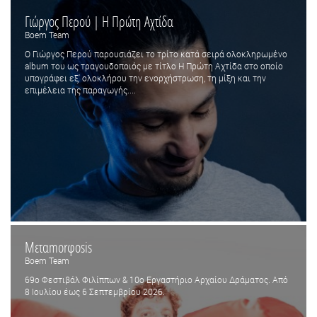
Γιώργος Περού | Η Πρώτη Αχτίδα
Boem Team
Ο Γιώργος Περού παρουσιάζει το τρίτο κατά σειρά ολοκληρωμένο
album του ως τραγουδοποιός με τίτλο Η Πρώτη Αχτίδα στο οποίο
υπογράφει εξ' ολοκλήρου την ενορχήστρωση, τη μίξη και την
επιμέλεια της παραγωγής....
Μεταmorφosis
Boem Team
69ο Φεστιβάλ Φιλίππων & 10ο Εργαστήριο Αρχαίου Δράματος. Από
8 Ιουλίου έως 6 Σεπτεμβρίου 2026.