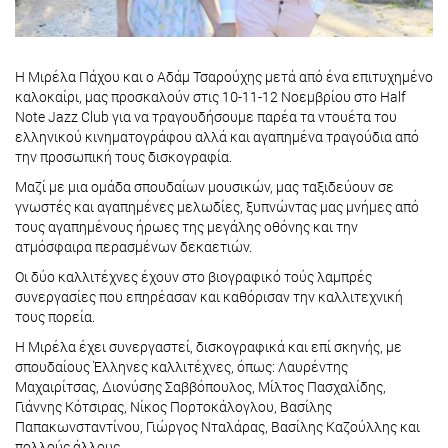
Η Μιρέλα Πάχου και ο Αδάμ Τσαρούχης μετά από ένα επιτυχημένο
καλοκαίρι, μας προσκαλούν στις 10-11-12 Νοεμβρίου στο Half
Note Jazz Club για να τραγουδήσουμε παρέα τα ντουέτα του
ελληνικού κινηματογράφου αλλά και αγαπημένα τραγούδια από
την προσωπική τους δισκογραφία.
Μαζί με μια ομάδα σπουδαίων μουσικών, μας ταξιδεύουν σε
γνωστές και αγαπημένες μελωδίες, ξυπνώντας μας μνήμες από
τους αγαπημένους ήρωες της μεγάλης οθόνης και την
ατμόσφαιρα περασμένων δεκαετιών.
Οι δύο καλλιτέχνες έχουν στο βιογραφικό τούς λαμπρές
συνεργασίες που επηρέασαν και καθόρισαν την καλλιτεχνική
τους πορεία.
Η Μιρέλα έχει συνεργαστεί, δισκογραφικά και επί σκηνής, με
σπουδαίους Έλληνες καλλιτέχνες, όπως: Λαυρέντης
Μαχαιρίτσας, Διονύσης Σαββόπουλος, Μίλτος Πασχαλίδης,
Γιάννης Κότσιρας, Νίκος Πορτοκάλογλου, Βασίλης
Παπακωνσταντίνου, Γιώργος Νταλάρας, Βασίλης Καζούλλης και
πολλούς άλλους.