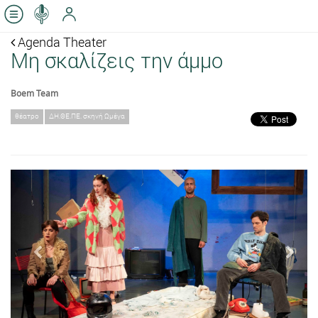
Agenda Theater
Μη σκαλίζεις την άμμο
Boem Team
θέατρο
ΔΗ.ΘΕ.ΠΕ. σκηνή Ωμέγα
Previous
Next