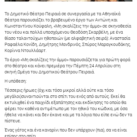
Το Δημοτικό Θέατρο Πειραιά σε συνεργασία με τα Αθηναϊκά
Θέατρα παρουσιάζει το βραβευμένο έργο των Αντώνη και
Κωνσταντίνου Κούφαλη, «Μη σκαλίζεις την άμμο» σε σκηνοθεσία
του νέου και πολλά υποσχόμενου Θεοδόση Σκαρβέλη, με ένα
θίασο ταλαντούχων ηθοποιών (με αλφαβητική σειρά): Αναστασία
Ραφαέλα Κονίδη, Δημήτρης Μανδρινός, Σπύρος Μαραγκουδάκης,
Κορίννα Ντουλλάαρτ.
Το έργο «Μη σκαλίζεις την άμμο» παρουσιάζεται για πρώτη φορά
στο θέατρο και κάνει πρεμιέρα την Πέμπτη 24 Απριλίου στη
σκηνή Ωμέγα του Δημοτικού Θεάτρου Πειραιά.
Η υπόθεση:
Τέσσερις ήρωες (όχι και τόσο μικροί αλλά ούτε και τόσο
μεγάλοι)συναντιούνται στο σπίτι του ενός από αυτούς. Εκεί θα
εκτυλιχθεί ένα παιχνίδι εξαπάτησης και εκδίκησης το οποίο θα
φέρει τον καθένα αντιμέτωπο με τον ηθικό του κώδικα, με όσα
ήθελε να κάνει και δεν έκανε και με τα λόγια που είπε ενώ δεν τα
πίστευε.
Ένας γάτος και ένα καναρίνι που δεν υπάρχουν (πια), σα να είναι
επίσης στο σπίτι.