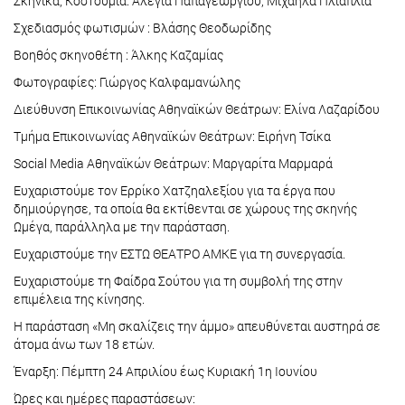
Σκηνικά, Κοστούμια: Αλέγια Παπαγεωργίου, Μιχαήλα Πλιαπλιά
Σχεδιασμός φωτισμών : Βλάσης Θεοδωρίδης
Βοηθός σκηνοθέτη : Άλκης Καζαμίας
Φωτογραφίες: Γιώργος Καλφαμανώλης
Διεύθυνση Επικοινωνίας Αθηναϊκών Θεάτρων: Ελίνα Λαζαρίδου
Τμήμα Επικοινωνίας Αθηναϊκών Θεάτρων: Ειρήνη Τσίκα
Social Media Αθηναϊκών Θεάτρων: Μαργαρίτα Μαρμαρά
Ευχαριστούμε τον Ερρίκο Χατζηαλεξίου για τα έργα που
δημιούργησε, τα οποία θα εκτίθενται σε χώρους της σκηνής
Ωμέγα, παράλληλα με την παράσταση.
Ευχαριστούμε την ΕΣΤΩ ΘΕΑΤΡΟ ΑΜΚΕ για τη συνεργασία.
Ευχαριστούμε τη Φαίδρα Σούτου για τη συμβολή της στην
επιμέλεια της κίνησης.
Η παράσταση «Μη σκαλίζεις την άμμο» απευθύνεται αυστηρά σε
άτομα άνω των 18 ετών.
Έναρξη: Πέμπτη 24 Απριλίου έως Κυριακή 1η Ιουνίου
Ώρες και ημέρες παραστάσεων: