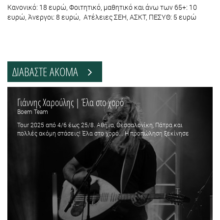
Κανονικό: 18 ευρώ, Φοιτητικό, μαθητικό και άνω των 65+: 10
ευρώ, Άνεργοι: 8 ευρώ, Ατέλειες ΣΕΗ, ΑΣΚΤ, ΠΕΣΥΘ: 5 ευρώ
ΔΙΑΒΑΣΤΕ ΑΚΟΜΑ
Γιάννης Χαρούλης | Έλα στο χορό
Boem Team
Tour 2025 από 4/6 έως 25/8. Αθήνα, Θεσσαλονίκη, Πάτρα και
πολλές ακόμη στάσεις! Έλα στο χορό... Η προπώληση ξεκίνησε