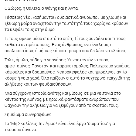
Ο Σώζος, η Θάλεια, ο Φάνης και η Άντα.
Τέσσερις νέοι «ασήμαντοι» ουσιαστικά άνθρωποι, με χλωμή και
ξέθωρη μοίρα αναζητούν την ταυτότητά τους χωρίς να κρύβουν
το κεφάλι τους στην άμμο.
Τι τους έφερε μέσα σ’ αυτό το σπίτι; Τί τους συνδέει και τι τους
καθιστά αντιμέτωπους; Ένας άνθρωπος, ένα έγκλημα, η
απελπισία ίσως ή μήπως κάποιο τραύμα που δε λέει να κλείσει;
Ταλκ, άμυλο, σόδα για γαργάρες. Υπνοστεντόν, ντεπόν,
αμφεταμίνες. Πονστάν και παρακεταμόλες. Πολύχρωμα χαπάκια,
κάψουλες και δραμαμίνες. Νεκροκεφαλές και ημισέλινοι, αντίο
κόσμε ή γειά χαρά; Όλα παίζουν σ’ αυτό το νυχτερινό παιχνίδι της
αλήθειας και των ψευδαισθήσεων.
Μια σύγχρονη ιστορία αγάπης και μίσους σε μια γειτονιά στο
κέντρο της Αθήνας, με ηρωικά φαντάσματα ανθρώπων που
ψάχνουν την αλήθεια για να ξεφύγουν από το σκοτάδι τους.
Σημείωμα συγγραφέων:
Το "Μη Σκαλίζεις Την Άμμο* είναι ένα έργο "δωματίου" για
τέσσερα όργανα.