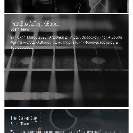
Φεστιβάλ Λαϊκής Κιθάρας
Boem Team
9 - 10 - 11 Μαΐου 2025 | Αποθήκη Δ' , Λιμάνι Θεσσαλονίκης | Αίθουσα
Φρίντα Λιάππα - Αίθουσα Τώνια Μαρκετάκη - Φουαγιέ ισογείου &
1ου ορόφου...
The Great Gig
Boem Team
Ένα αριστουργηματικό οπτικοακουστικό ζωντανό αφιέρωμα στους