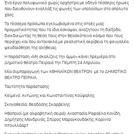
Ένα έργο πολυφωνικό χωρίς ορχήστρα με οδηγό τέσσερις ήρωες
που διευθύνουν εναλλάξ τις φωνές των υπολοίπων στο απόλυτο
χάος.
Τα τέσσερα πρόσωπα εγκλωβισμένα στις στοές μιας
πραγματικότητας που τα ίδια έσκαψαν, αναζητούν τη διέξοδο,
διεκδικώντας τη θέση τους στον θεοσκότεινο κόσμο που τους
περιέχει και που αντανακλά με ρεαλιστική ακρίβεια τη φευγαλέα
ψευδαίσθηση της αλήθειας.
Η παράσταση «Μη σκαλίζεις την άμμο» κάνει πρεμιέρα στο
Δημοτικό θέατρο Πειραιά την Πέμπτη 24 Απριλίου.
Μία συμπαραγωγή των ΑΘΗΝΑΪΚΩΝ ΘΕΑΤΡΩΝ με το ΔΗΜΟΤΙΚΟ
ΘΕΑΤΡΟ ΠΕΙΡΑΙΑ.
Ταυτότητα παράστασης
Κείμενο: Αντώνης και Κωνσταντίνος Κούφαλης
Σκηνοθεσία: Θεοδόσης Σκαρβέλης
Ηθοποιοί (με αλφαβητική σειρά): Αναστασία Ραφαέλα Κονίδη,
Δημήτρης Μανδρινός, Σπύρος Μαραγκουδάκης, Κορίννα
Ντουλλάαρτ