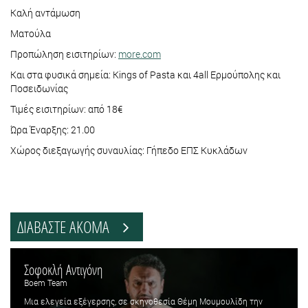
Καλή αντάμωση
Ματούλα
Προπώληση εισιτηρίων:
more.com
Και στα φυσικά σημεία: Kings of Pasta και 4all Ερμούπολης και
Ποσειδωνίας
Τιμές εισιτηρίων: από 18€
Ώρα Έναρξης: 21.00
Χώρος διεξαγωγής συναυλίας: Γήπεδο ΕΠΣ Κυκλάδων
ΔΙΑΒΑΣΤΕ ΑΚΟΜΑ
Σοφοκλή Αντιγόνη
Boem Team
Μια ελεγεία εξέγερσης, σε σκηνοθεσία Θέμη Μουμουλίδη την