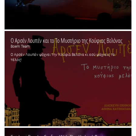
Ο Αρσέν Λουπέν και το Το Μυστήριο της Κούφιας Βελόνας
Boem Team
Ο Αρσέν Λουπέν ψάχνει την Κούφια Βελόνα κι εσύ ψάχνεις το
τέλος!