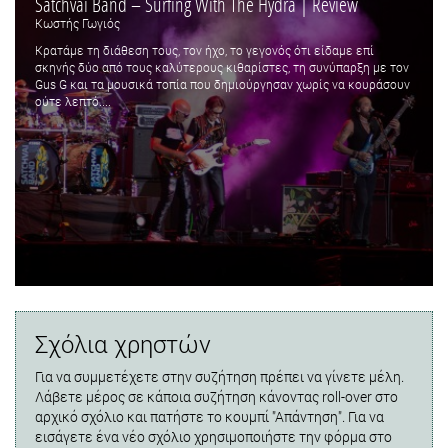
Satchvai Band – Surfing With The Hydra | Review
Κωστής Γωγιός
Κρατάμε τη διάθεση τους, τον ήχο, το γεγονός ότι είδαμε επί
σκηνής δύο από τους καλύτερους κιθαρίστες, τη συνύπαρξη με τον
Gus G και τα μουσικά τοπία που δημιούργησαν χωρίς να κουράσουν
ούτε λεπτό....
Σχόλια χρηστών
Για να συμμετέχετε στην συζήτηση πρέπει να γίνετε μέλη.
Λάβετε μέρος σε κάποια συζήτηση κάνοντας roll-over στο
αρχικό σχόλιο και πατήστε το κουμπί "Απάντηση". Για να
εισάγετε ένα νέο σχόλιο χρησιμοποιήστε την φόρμα στο