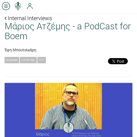
Internal Interviews
Μάριος Ατζέμης - a PodCast for
Boem
Έφη Μπουτσικάρη
podcast
world day
HIV