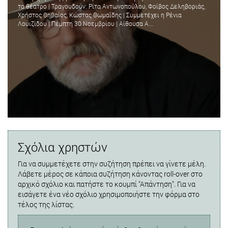
το θέατρο | Τραγουδούν: Ρίτα Αντωνοπούλου, Φοίβος Δεληβοριάς,
Χρήστος Θηβαίος, Κώστας Θωμαΐδης | Συμμετέχει η Ρένια
Λουιζίδου | Πέμπτη 30 Νοεμβρίου | Αίθουσα Α...
Σχόλια χρηστών
Για να συμμετέχετε στην συζήτηση πρέπει να γίνετε μέλη.
Λάβετε μέρος σε κάποια συζήτηση κάνοντας roll-over στο
αρχικό σχόλιο και πατήστε το κουμπί "Απάντηση". Για να
εισάγετε ένα νέο σχόλιο χρησιμοποιήστε την φόρμα στο
τέλος της λίστας.