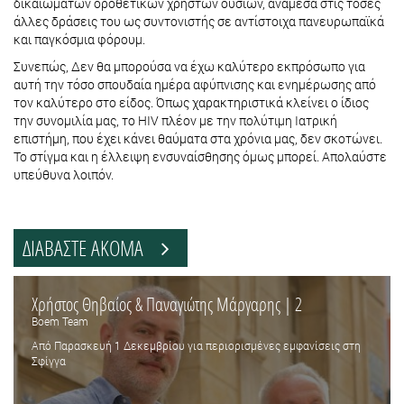
δικαιωμάτων οροθετικών χρηστών ουσιών, ανάμεσα στις τόσες
άλλες δράσεις του ως συντονιστής σε αντίστοιχα πανευρωπαϊκά
και παγκόσμια φόρουμ.
Συνεπώς, Δεν θα μπορούσα να έχω καλύτερο εκπρόσωπο για
αυτή την τόσο σπουδαία ημέρα αφύπνισης και ενημέρωσης από
τον καλύτερο στο είδος. Όπως χαρακτηριστικά κλείνει ο ίδιος
την συνομιλία μας, το HIV πλέον με την πολύτιμη Ιατρική
επιστήμη, που έχει κάνει θαύματα στα χρόνια μας, δεν σκοτώνει.
Το στίγμα και η έλλειψη ενσυναίσθησης όμως μπορεί. Απολαύστε
υπεύθυνα λοιπόν.
ΔΙΑΒΑΣΤΕ ΑΚΟΜΑ
Χρήστος Θηβαίος & Παναγιώτης Μάργαρης | 2
Boem Team
Από Παρασκευή 1 Δεκεμβρίου για περιορισμένες εμφανίσεις στη
Σφίγγα