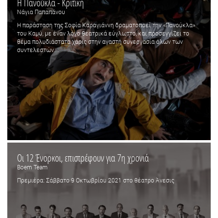
Η Πανούκλα - Κριτική
Νάγια Παπαπάνου
Η παράσταση της Σοφία Καραγιάννη δραματοποεί την «Πανούκλα»
του Καμύ, με έναν λόγο θεατρικά εύγλωττο, και προσεγγίζει το
θέμα πολυδιάστατα χάρις στην αγαστή συνεργασία όλων των
συντελεστών....
Οι 12 Ένορκοι, επιστρέφουν για 7η χρονιά
Boem Team
Πρεμιέρα: Σάββατο 9 Οκτωβρίου 2021 στο θέατρο Άνεσις