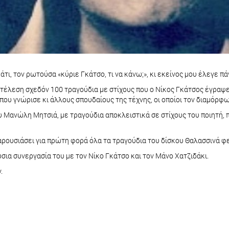
άτι, τον ρωτούσα «κύριε Γκάτσο, τι να κάνω;», κι εκείνος μου έλεγε πά
λεση σχεδόν 100 τραγούδια με στίχους που ο Νίκος Γκάτσος έγραψε ε
 όπου γνώρισε κι άλλους σπουδαίους της τέχνης, οι οποίοι τον διαμό
υ Μανώλη Μητσιά, με τραγούδια αποκλειστικά σε στίχους του ποιητή,
αρουσιάσει για πρώτη φορά όλα τα τραγούδια του δίσκου Θαλασσινά 
σια συνεργασία του με τον Νίκο Γκάτσο και τον Μάνο Χατζιδάκι.
.