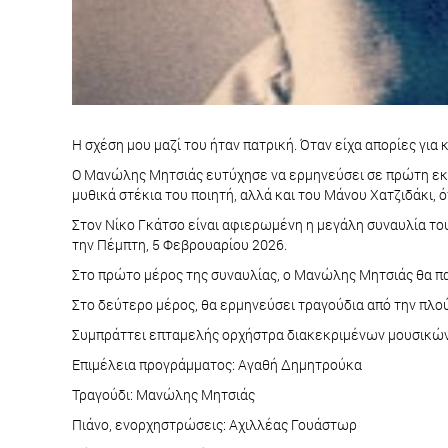
Η σχέση μου μαζί του ήταν πατρική. Όταν είχα απορίες για κ
Ο Μανώλης Μητσιάς ευτύχησε να ερμηνεύσει σε πρώτη εκτέ
μυθικά στέκια του ποιητή, αλλά και του Μάνου Χατζιδάκι,
Στον Νίκο Γκάτσο είναι αφιερωμένη η μεγάλη συναυλία το
την Πέμπτη, 5 Φεβρουαρίου 2026.
Στο πρώτο μέρος της συναυλίας, ο Μανώλης Μητσιάς θα π
Στο δεύτερο μέρος, θα ερμηνεύσει τραγούδια από την πλού
Συμπράττει επταμελής ορχήστρα διακεκριμένων μουσικών
Επιμέλεια προγράμματος: Αγαθή Δημητρούκα
Τραγούδι: Μανώλης Μητσιάς
Πιάνο, ενορχηστρώσεις: Αχιλλέας Γουάστωρ