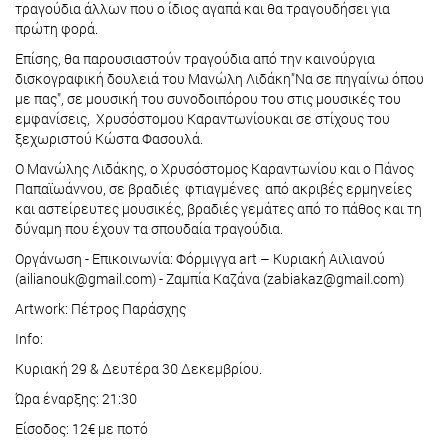
τραγούδια άλλων που ο ίδιος αγαπά και θα τραγουδήσει για
πρώτη φορά.
Επίσης, θα παρουσιαστούν τραγούδια από την καινούργια
δισκογραφική δουλειά του Μανώλη Λιδάκη"Να σε πηγαίνω όπου
με πας", σε μουσική του συνοδοιπόρου του στις μουσικές του
εμφανίσεις, Χρυσόστομου Καραντωνίουκαι σε στίχους του
ξεχωριστού Κώστα Φασουλά.
Ο Μανώλης Λιδάκης, ο Χρυσόστομος Καραντωνίου και ο Πάνος
Παπαϊωάννου, σε βραδιές φτιαγμένες από ακριβές ερμηνείες
και αστείρευτες μουσικές, βραδιές γεμάτες από το πάθος και τη
δύναμη που έχουν τα σπουδαία τραγούδια.
Οργάνωση - Επικοινωνία: Φόρμιγγα art – Κυριακή Αιλιανού
(ailianouk@gmail.com) - Ζαμπία Καζάνα (zabiakaz@gmail.com)
Artwork: Πέτρος Παράσχης
Info:
Κυριακή 29 & Δευτέρα 30 Δεκεμβρίου.
Ώρα έναρξης: 21:30
Είσοδος: 12€ με ποτό