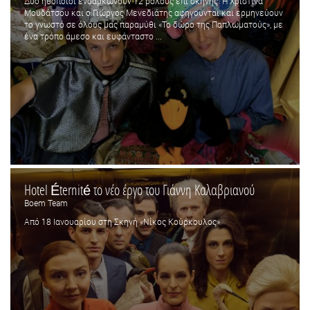
Δύο ηθοποιοί ενσαρκώνουν 12 ρόλους επί σκηνής. Η Χριστίνα
Μουδάτσου και ο Γιώργος Μενεδιάτης αφηγούνται και ερμηνεύουν
το γνωστό σε όλους μας παραμύθι «Το δώρο της Παπλωματούς», με
ένα τρόπο άμεσο και ευφάνταστο ...
Hotel Éternité το νέο έργο του Γιάννη Καλαβριανού
Boem Team
Από 18 Ιανουαρίου στη Σκηνή «Νίκος Κούρκουλος»