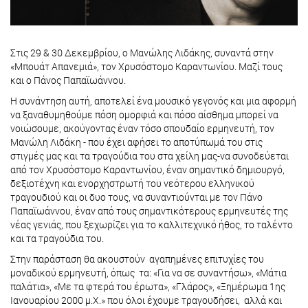
Στις 29 & 30 Δεκεμβρίου, ο Μανώλης Λιδάκης, συναντά στην
«Μπουάτ Απανεμιά», τον Χρυσόστομο Καραντωνίου. Μαζί τους
και ο Πάνος Παπαϊωάννου.
Η συνάντηση αυτή, αποτελεί ένα μουσικό γεγονός και μια αφορμή
να ξαναθυμηθούμε πόση ομορφιά και πόσο αίσθημα μπορεί να
νοιώσουμε, ακούγοντας έναν τόσο σπουδαίο ερμηνευτή, τον
Μανώλη Λιδάκη - που έχει αφήσει το αποτύπωμά του στις
στιγμές μας και τα τραγούδια του στα χείλη μας-να συνοδεύεται
από τον Χρυσόστομο Καραντωνίου, έναν σημαντικό δημιουργό,
δεξιοτέχνη και ενορχηστρωτή του νεότερου ελληνικού
τραγουδιού και οι δυο τους, να συναντιούνται με τον Πάνο
Παπαϊωάννου, έναν από τους σημαντικότερους ερμηνευτές της
νέας γενιάς, που ξεχωρίζει για το καλλιτεχνικό ήθος, το ταλέντο
και τα τραγούδια του.
Στην παράσταση θα ακουστούν αγαπημένες επιτυχίες του
μοναδικού ερμηνευτή, όπως τα: «Για να σε συναντήσω», «Μάτια
παλάτια», «Με τα φτερά του έρωτα», «Γλάρος», «Ξημέρωμα 1ης
Ιανουαρίου 2000 μ.Χ.» που όλοι έχουμε τραγουδήσει, αλλά και