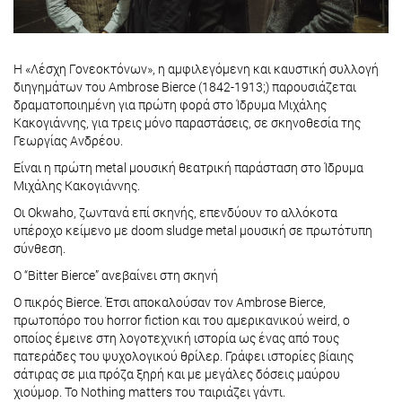
Η «Λέσχη Γονεοκτόνων», η αμφιλεγόμενη και καυστική συλλογή
διηγημάτων του Ambrose Bierce (1842-1913;) παρουσιάζεται
δραματοποιημένη για πρώτη φορά στο Ίδρυμα Μιχάλης
Κακογιάννης, για τρεις μόνο παραστάσεις, σε σκηνοθεσία της
Γεωργίας Ανδρέου.
Είναι η πρώτη metal μουσική θεατρική παράσταση στο Ίδρυμα
Μιχάλης Κακογιάννης.
Οι Okwaho, ζωντανά επί σκηνής, επενδύουν το αλλόκοτα
υπέροχο κείμενο με doom sludge metal μουσική σε πρωτότυπη
σύνθεση.
Ο “Bitter Bierce” ανεβαίνει στη σκηνή
O πικρός Bierce. Έτσι αποκαλούσαν τον Ambrose Bierce,
πρωτοπόρο του horror fiction και του αμερικανικού weird, ο
οποίος έμεινε στη λογοτεχνική ιστορία ως ένας από τους
πατεράδες του ψυχολογικού θρίλερ. Γράφει ιστορίες βίαιης
σάτιρας σε μια πρόζα ξηρή και με μεγάλες δόσεις μαύρου
χιούμορ. Το Nothing matters του ταιριάζει γάντι.