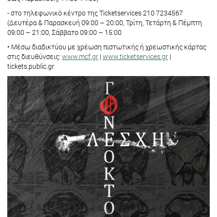
- στο τηλεφωνικό κέντρο της Ticketservices 210 7234567
(Δευτέρα & Παρασκευή 09:00 – 20:00, Τρίτη, Τετάρτη & Πέμπτη
09:00 – 21:00, Σάββατο 09:00 – 15:00
• Μέσω διαδικτύου με χρέωση πιστωτικής ή χρεωστικής κάρτας
στις διευθύνσεις:
www.mcf.gr
|
www.ticketservices.gr
|
tickets.public.gr