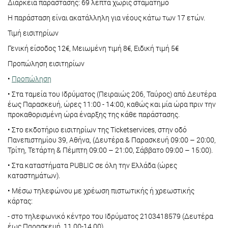
Διάρκεια παράστασης: 69 λεπτά χωρίς σταματημό
Η παράσταση είναι ακατάλληλη για νέους κάτω των 17 ετών.
Τιμή εισιτηρίων
Γενική είσοδος 12€, Μειωμένη τιμή 8€, Ειδική τιμή 5€
Προπώληση εισιτηρίων
•
Προπώληση
• Στα ταμεία του Ιδρύματος (Πειραιώς 206, Ταύρος) από Δευτέρα
έως Παρασκευή, ώρες 11:00 - 14:00, καθώς και μία ώρα πριν την
προκαθορισμένη ώρα έναρξης της κάθε παράστασης.
• Στο εκδοτήριο εισιτηρίων της Ticketservices, στην οδό
Πανεπιστημίου 39, Αθήνα, (Δευτέρα & Παρασκευή 09:00 – 20:00,
Τρίτη, Τετάρτη & Πέμπτη 09:00 – 21:00, Σάββατο 09:00 – 15:00).
• Στα καταστήματα PUBLIC σε όλη την Ελλάδα (ώρες
καταστημάτων).
• Μέσω τηλεφώνου με χρέωση πιστωτικής ή χρεωστικής
κάρτας:
- στο τηλεφωνικό κέντρο του Ιδρύματος 2103418579 (Δευτέρα
έως Παρασκευή, 11.00-14.00)