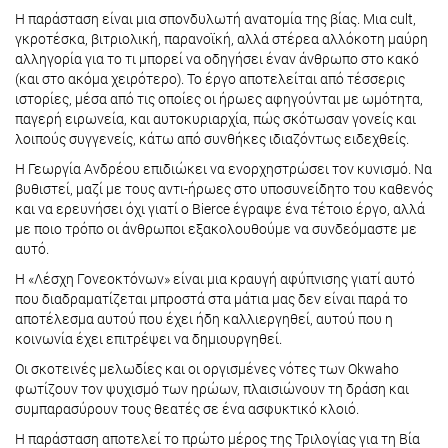
Η παράσταση είναι μια σπονδυλωτή ανατομία της βίας. Μια cult,
γκροτέσκα, βιτριολική, παρανοϊκή, αλλά στέρεα αλλόκοτη μαύρη
αλληγορία για το τι μπορεί να οδηγήσει έναν άνθρωπο στο κακό
(και στο ακόμα χειρότερο). Το έργο αποτελείται από τέσσερις
ιστορίες, μέσα από τις οποίες οι ήρωες αφηγούνται με ωμότητα,
παγερή ειρωνεία, και αυτοκυριαρχία, πώς σκότωσαν γονείς και
λοιπούς συγγενείς, κάτω από συνθήκες ιδιαζόντως ειδεχθείς.
Η Γεωργία Ανδρέου επιδιώκει να ενορχηστρώσει τον κυνισμό. Να
βυθιστεί, μαζί με τους αντι-ήρωες στο υποσυνείδητο του καθενός
και να ερευνήσει όχι γιατί ο Bierce έγραψε ένα τέτοιο έργο, αλλά
με ποιο τρόπο οι άνθρωποι εξακολουθούμε να συνδεόμαστε με
αυτό.
Η «Λέσχη Γονεοκτόνων» είναι μια κραυγή αφύπνισης γιατί αυτό
που διαδραματίζεται μπροστά στα μάτια μας δεν είναι παρά το
αποτέλεσμα αυτού που έχει ήδη καλλιεργηθεί, αυτού που η
κοινωνία έχει επιτρέψει να δημιουργηθεί.
Οι σκοτεινές μελωδίες και οι οργισμένες νότες των Okwaho
φωτίζουν τον ψυχισμό των ηρώων, πλαισιώνουν τη δράση και
συμπαρασύρουν τους θεατές σε ένα ασφυκτικό κλοιό.
Η παράσταση αποτελεί το πρώτο μέρος της Τριλογίας για τη Βία