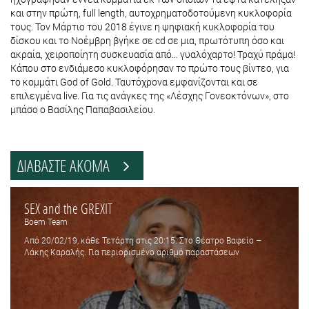
και στην πρώτη, full length, αυτοχρηματοδοτούμενη κυκλοφορία
τους. Τον Μάρτιο του 2018 έγινε η ψηφιακή κυκλοφορία του
δίσκου και το Νοέμβρη βγήκε σε cd σε μια, πρωτότυπη όσο και
ακραία, χειροποίητη συσκευασία από… γυαλόχαρτο! Τραχύ πράμα!
Κάπου στο ενδιάμεσο κυκλοφόρησαν το πρώτο τους βίντεο, για
το κομμάτι God of Gold. Ταυτόχρονα εμφανίζονται και σε
επιλεγμένα live. Για τις ανάγκες της «Λέσχης Γονεοκτόνων», στο
μπάσο ο Βασίλης Παπαβασιλείου.
ΔΙΑΒΑΣΤΕ ΑΚΟΜΑ
SEX and the GREXIT
Boem Team
Από 20/02/19, κάθε Τετάρτη στις 20:15. Στο Θέατρο Βαφείο –
Λάκης Καραλής. Για περιορισμένο αριθμό παραστάσεων