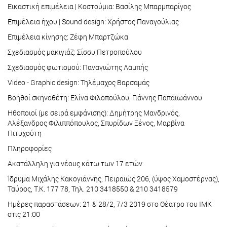
Εικαστική επιμέλεια | Κοστούμια: Βασίλης Μπαρμπαρίγος
Επιμέλεια ήχου | Sound design: Χρήστος Παναγούλιας
Επιμέλεια κίνησης: Ζέφη Μπαρτζώκα
Σχεδιασμός μακιγιάζ: Σίσσυ Πετροπούλου
Σχεδιασμός φωτισμού: Παναγιώτης Λαμπής
Video - Graphic design: Τηλέμαχος Βαρσαμάς
Βοηθοί σκηνοθέτη: Ελίνα Φιλοπούλου, Γιάννης Παπαϊωάννου
Ηθοποιοί (με σειρά εμφάνισης): Δημήτρης Μανδρινός,
Αλέξανδρος Φιλιππόπουλος, Σπυρίδων Ξένος, Μαρβίνα
Πιτυχούτη
Πληροφορίες
Ακατάλληλη για νέους κάτω των 17 ετών
Ίδρυμα Μιχάλης Κακογιάννης, Πειραιώς 206, (ύψος Χαμοστέρνας),
Ταύρος, Τ.Κ. 177 78, Τηλ. 210 3418550 & 210 3418579
Ημέρες παραστάσεων: 21 & 28/2, 7/3 2019 στο Θέατρο του ΙΜΚ
στις 21:00