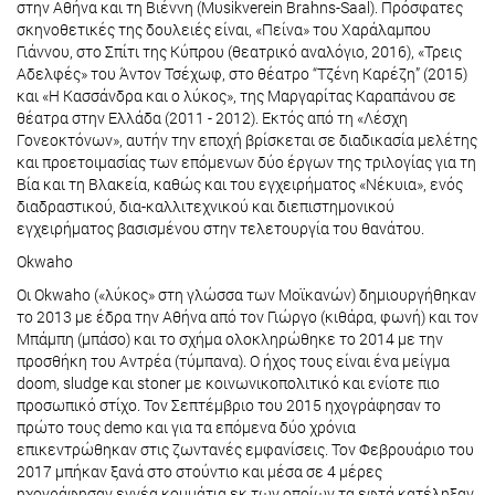
στην Αθήνα και τη Βιέννη (Μυsikverein Brahns-Saal). Πρόσφατες
σκηνοθετικές της δουλειές είναι, «Πείνα» του Χαράλαμπου
Γιάννου, στο Σπίτι της Κύπρου (θεατρικό αναλόγιο, 2016), «Τρεις
Αδελφές» του Άντον Τσέχωφ, στο θέατρο “Τζένη Καρέζη” (2015)
και «Η Κασσάνδρα και ο λύκος», της Μαργαρίτας Καραπάνου σε
θέατρα στην Ελλάδα (2011 - 2012). Εκτός από τη «Λέσχη
Γονεοκτόνων», αυτήν την εποχή βρίσκεται σε διαδικασία μελέτης
και προετοιμασίας των επόμενων δύο έργων της τριλογίας για τη
Βία και τη Βλακεία, καθώς και του εγχειρήματος «Νέκυια», ενός
διαδραστικού, δια-καλλιτεχνικού και διεπιστημονικού
εγχειρήματος βασισμένου στην τελετουργία του θανάτου.
Okwaho
Οι Okwaho («λύκος» στη γλώσσα των Μοϊκανών) δημιουργήθηκαν
το 2013 με έδρα την Αθήνα από τον Γιώργο (κιθάρα, φωνή) και τον
Μπάμπη (μπάσο) και το σχήμα ολοκληρώθηκε το 2014 με την
προσθήκη του Αντρέα (τύμπανα). Ο ήχος τους είναι ένα μείγμα
doom, sludge και stoner με κοινωνικοπολιτικό και ενίοτε πιο
προσωπικό στίχο. Τον Σεπτέμβριο του 2015 ηχογράφησαν το
πρώτο τους demo και για τα επόμενα δύο χρόνια
επικεντρώθηκαν στις ζωντανές εμφανίσεις. Τον Φεβρουάριο του
2017 μπήκαν ξανά στο στούντιο και μέσα σε 4 μέρες
ηχογράφησαν εννέα κομμάτια εκ των οποίων τα εφτά κατέληξαν