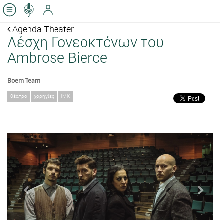
Agenda Theater
Λέσχη Γονεοκτόνων του
Ambrose Bierce
Boem Team
θέατρο
χορηγίες
ΙΜΚ
Previous
Next