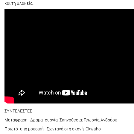
και τη Βλακεία.
ΣΥΝΤΕΛΕΣΤΕΣ
Μετάφραση | Δραματουργία |Σκηνοθεσία: Γεωργία Ανδρέου
Πρωτότυπη μουσική - ζωντανά στη σκηνή: Okwaho