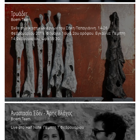
Τρωάδες
Boem Team
Έκθεση εικαστικών έργων του Σάκη Παπαγιάννη. 14-26
Φεβρουαρίου 2019. Φουαγιέ 1ου & 2ου ορόφου. Εγκαίνια: Πέμπτη
14 Φεβρουαρίου, ώρα 19:30...
Αναστασία Έδεν - Άρης Βλάχος
Boem Team
Live στο Half Note. Πέμπτη 7 Φεβρουαρίου