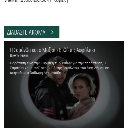
Snehta, Ι.Δροσοπούλου 47, Κυψέλη
ΔΙΑΒΑΣΤΕ ΑΚΟΜΑ
Η Σαμάνθα και ο Μαξ στο Βυθό της Ασφάλτου
Boem Team
Παράταση έως την Κυριακή των Βαΐων για την παράσταση, Η
Σαμάνθα και ο Μαξ στο Βυθό της Ασφάλτου, του Άκη Δήμου σε
σκηνοθεσία Θοδωρή Αντωνιάδη...