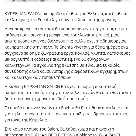
KYPSELIAN SALON, μια ομαδική έκθεση με Έλληνες και διεθνείς
καλλιτέχνες στο Snehta λίγο πριν το κλείσιμο της χρονιάς.
Διακεκριμένοι εικαστικοί θα παρουσιάσουν το έργο τους σε μια
έκθεση που παίρνει τη μορφή ενός συλλογικού project, μιας
αποτύπωσης και ενός διαλόγου της καλλιτεχνικής δημιουργίας
και πρακτικής στην πόλη. Το Snehta γίνεται για δέκα ημέρες ένα
σύγχρονο salon με ζωγραφικά έργα, κολλάζ, γλυπτά, κατασκευές,
μικρογλυπτά, εκδόσεις και αντικείμενα 60 σύγχρονων
καλλιτεχνών. Τα εγκαίνια της έκθεσης θα είναι μια ευκαιρία
συνεύρεσης αλλά και συνύπαρξης διαφορετικών εγχειρημάτων
και καλλιτεχνικών τοποθετήσεων.
Η έκθεση KYPSELIAN SALON θα έχει τη μορφή εικαστικού
happening στο οποίο τα έργα των καλλιτεχνών θα διατίθενται για
δεύτερη συνεχή χρονιά σε ιδιαίτερες τιμές.
Τα έσοδα που αναλογούν στο Snehta θα διατεθούν αποκλειστικά
για τη λειτουργία του και την υποστήριξη των δράσεων του στη
γειτονιά της Κυψέλης.
Στο κοινό πλαίσιο του Salon, θα λάβει χώρα και η ανοιχτή
συζήτηση, KYPSELIAN REFLECTIONS (Fokionos v.1) - A PANEL