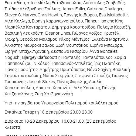
Ευσταθίου, m.k.e Μάκλη Ευταξιοπούλου, Απόστολος Ζερβεδάς,
Στάθης-Αλέξανδρος Ζούλιας, James Fuller, Catriona Ghallager,
Steven C. Harvey, Chris Hawtin, Γιάννης Ισιδώρου, Eva Isleifsdottir,
Λιλή Καλλιγά, Ειρήνη Καραγιαννοπούλου, Flaneur, Ismene King,
Μαρκέλλα Κονταράτου, Δήμητρα Κουστερίδου, Πελαγία Κυριαζή,
Βασιλική Λευκαδίτη, Eleanor Lines, Γιώργος Λοίζος, Κριστέλ
Μακρή, Θεοδώρα Μαλάμου, Νίκος Μάντζιος, Ελλεάνα Μαρτίνου,
Άλκιστης Μαυροκεφάλου, Ζωή Μουτσόκου, Ειρήνα Μπαζάρα,
Ειρήνη Μπαχλιτζανάκη, Δέσποινα Νισυρίου, Άννα Gonzalez
Noguchi, Bjargey Olafsdoottir, Παντελής Παντελόπουλος, Σοφία
Παπαπολύζου, Νικόλας Παπασσινός-Μπλέτας, Ίρις Πλαϊτάκη,
Πάνος Προφήτης, Δημήτρης Πρωτόπαπας, Νάνα Σαχίνη, Βασιλική
Σηφοστρατουδάκη, Νάϊρα Στεργίου, Στεφανία Στρούζα, Γιώργος
Τσαριώνης, Joseph Stokes, Πάνος Φαμέλης, Αμαλία
Χαρικιοπούλου, Αριστέα Χαρωνίτη, Λιλή Χασιώτη, Γιάννης
Χατζηασλάνης, Ζωή Χατζηγιαννάκη
Υπό την αιγίδα του Υπουργείου Πολιτισμού και Αθλητισμού
Εγκαίνια: Τετάρτη 18 Δεκεμβρίου 20.00-23.00
Διάρκεια: 18-28 Δεκεμβρίου 16.00-21.00, (25 Δεκεμβρίου
κλειστά)