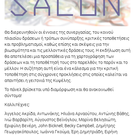
Θα διερευνηθούν οι έννοιες της συνεργασίας, του κοινού
πλαισίου δράσεων ή τρόπων συνύπαρξης, κριτικές τοποθετήσεις
και προβληματισμοί, καθώς επίσης και σκέψεις για την
βιωσιμότητα και τις μελλοντικές δράσεις τους. Η εκδήλωση αυτή
θα αποτελέσει μια προσπάθεια για τη χαρτογράφηση των
δράσεων και τη τοποθέτησή τους στο παρελθόν, το παρόν και το
μέλλον. Η συζήτηση αυτή είναι ένα κάλεσμα για την κριτική
τοποθέτηση στις σύγχρονες προκλήσεις στις οποίες καλείται να
απαντήσει η γειτονιά της Κυψέλης.
Το πάνελ βρίσκεται υπό διαμόρφωση και θα ανακοινωθεί
σύντομα!
Καλλιτέχνες:
Άγγελος Ακρίδα, Αντωνάκης, Ηλιάνα Αρναούτου, Αντώνης Βάθης,
Ινώ Βαρβαρίτη, Αύγουστος Βεϊνόγλου, Μαρίνα Βελησιώτη,
Εριφύλη Βενέρη, John Bicknell, Becky Campbell, Δημήτρης
Γεωργακόπουλος, Ιωάννα Γκούμα, Έρη Δημητριάδη, Ειρήνη