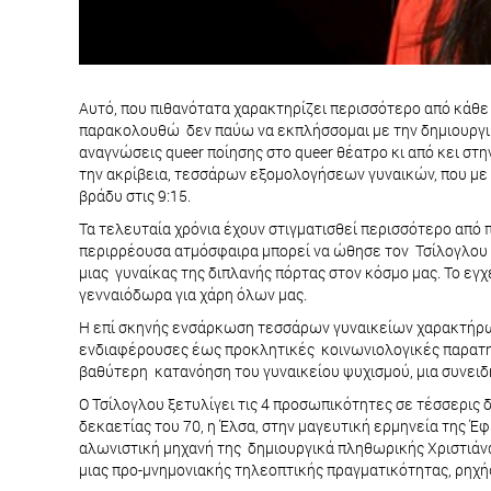
Αυτό, που πιθανότατα χαρακτηρίζει περισσότερο από κάθε τ
παρακολουθώ δεν παύω να εκπλήσσομαι με την δημιουργικότ
αναγνώσεις queer ποίησης στο queer θέατρο κι από κει στ
την ακρίβεια, τεσσάρων εξομολογήσεων γυναικών, που με
βράδυ στις 9:15.
Τα τελευταία χρόνια έχουν στιγματισθεί περισσότερο από 
περιρρέουσα ατμόσφαιρα μπορεί να ώθησε τον Τσίλογλου να
μιας γυναίκας της διπλανής πόρτας στον κόσμο μας. Το ε
γενναιόδωρα για χάρη όλων μας.
Η επί σκηνής ενσάρκωση τεσσάρων γυναικείων χαρακτήρω
ενδιαφέρουσες έως προκλητικές κοινωνιολογικές παρατηρήσ
βαθύτερη κατανόηση του γυναικείου ψυχισμού, μια συνειδ
O Τσίλογλου ξετυλίγει τις 4 προσωπικότητες σε τέσσερις δ
δεκαετίας του 70, η Έλσα, στην μαγευτική ερμηνεία της Έφ
αλωνιστική μηχανή της δημιουργικά πληθωρικής Χριστιάνας 
μιας προ-μνημονιακής τηλεοπτικής πραγματικότητας, ρηχής 