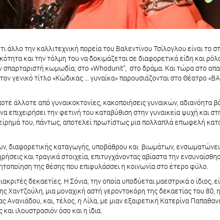
ι άλλο την καλλιτεχνική πορεία του Βαλεντίνου Τσίλογλου είναι το στ
ητα και την τόλμη του να δοκιμάζεται σε διαφορετικά είδη και ρόλου
ην σπαρταριστή κωμωδία, στο «Whodunit”, στο δράμα. Και τώρα στο απ
 τον γενικό τίτλο «Κώδικας … γυναίκα» παρουσιάζονται στο Θέατρο 
ποτέ άλλοτε από γυναικοκτονίες, κακοποιήσεις γυναικών, αδιανόητα βά
 επιχειρήσει την φετινή του καταβύθιση στην γυναικεία ψυχή και στη
γχείρημά του, πάντως, αποτελεί πρωτίστως μια πολλαπλά επωφελή κατά
ν, διαφορετικής καταγωγής, υποβάθρου και βιωμάτων, ενσωματώνει 
εις και τραγικά στοιχεία, επιτυγχάνοντας αβίαστα την ενσυναίσθηση 
ητοποίηση της θέσης που επιφυλάσσει η κοινωνία στο έτερο φύλο.
ιακριτές δεκαετίες. Η Σόνια, την οποία υποδύεται μαεστρικά ο ίδιος, 
ης Χαντζούλη, μια μοναχική αστή γεροντοκόρη της δεκαετίας του 80, 
Ανανιάδου, και, τέλος, η Λίλα, με μιαν εξαιρετική Κατερίνα Παπαθαν
και ιλουστρασιόν όσο και η ίδια.