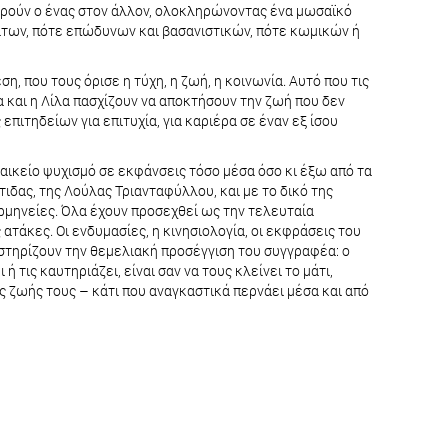
χωρούν ο ένας στον άλλον, ολοκληρώνοντας ένα μωσαϊκό
των, πότε επώδυνων και βασανιστικών, πότε κωμικών ή
η, που τους όρισε η τύχη, η ζωή, η κοινωνία. Αυτό που τις
α και η Λίλα πασχίζουν να αποκτήσουν την ζωή που δεν
πιτηδείων για επιτυχία, για καριέρα σε έναν εξ ίσου
αικείο ψυχισμό σε εκφάνσεις τόσο μέσα όσο κι έξω από τα
δας, της Λούλας Τριανταφύλλου, και με το δικό της
ερμηνείες. Όλα έχουν προσεχθεί ως την τελευταία
ατάκες. Οι ενδυμασίες, η κινησιολογία, οι εκφράσεις του
στηρίζουν την θεμελιακή προσέγγιση του συγγραφέα: ο
ή τις καυτηριάζει, είναι σαν να τους κλείνει το μάτι,
 ζωής τους – κάτι που αναγκαστικά περνάει μέσα και από