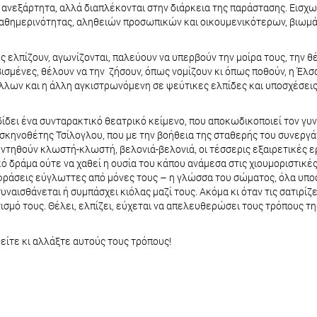
αι ανεξάρτητα, αλλά διαπλέκονται στην διάρκεια της παράστασης. Εισ
αθημερινότητας, αληθειών προσωπικών και οικουμενικότερων, βιωμά
ες ελπίζουν, αγωνίζονται, παλεύουν να υπερβούν την μοίρα τους, την θέσ
ωβισμένες, θέλουν να την ζήσουν, όπως νομίζουν κι όπως ποθούν, η Έλσ
λλων και η άλλη αγκιστρωνόμενη σε ψεύτικες ελπίδες και υποσχέσεις ε
ίδει ένα συνταρακτικό θεατρικό κείμενο, που αποκωδικοποιεί τον γυν
κηνοθέτης Τσίλογλου, που με την βοήθεια της σταθερής του συνεργάτι
εντηθούν κλωστή-κλωστή, βελονιά-βελονιά, οι τέσσερις εξαιρετικές 
ό δράμα ούτε να χαθεί η ουσία του κάπου ανάμεσα στις χιουμοριστικές 
φράσεις εύγλωττες από μόνες τους – η γλώσσα του σώματος, όλα υπο
υναισθάνεται ή συμπάσχει κιόλας μαζί τους. Ακόμα κι όταν τις σατιρίζει 
μό τους. Θέλει, ελπίζει, εύχεται να απελευθερώσει τους τρόπους της
θείτε κι αλλάξτε αυτούς τους τρόπους!