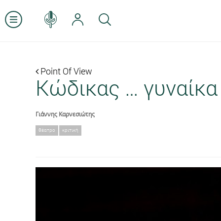
Point Of View
Κώδικας … γυναίκα 
Γιάννης Καρνεσιώτης
θέατρο
κριτική
Previous