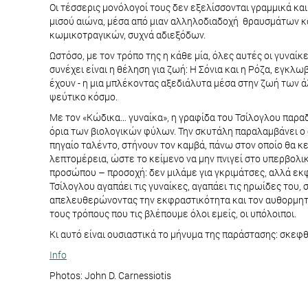
Οι τέσσερις μονόλογοί τους δεν εξελίσσονται γραμμικά κ
μισού αιώνα, μέσα από μιαν αλληλοδιαδοχή θραυσμάτων κ
κωμικοτραγικών, συχνά αδιεξόδων.
Ωστόσο, με τον τρόπο της η κάθε μία, όλες αυτές οι γυναίκ
συνέχει είναι η θέληση για ζωή: Η Σόνια και η Ρόζα, εγκλ
έχουν - η μια μπλέκοντας αξεδιάλυτα μέσα στην ζωή των ά
ψεύτικο κόσμο.
Με τον «Κώδικα… γυναίκα», η γραφίδα του Τσίλογλου παραδ
όρια των βιολογικών φύλων. Την σκυτάλη παραλαμβάνει ο σ
πηγαίο ταλέντο, στήνουν τον καμβά, πάνω στον οποίο θα κ
λεπτομέρεια, ώστε το κείμενο να μην πνιγεί στο υπερβολικ
προσώπου – προσοχή: δεν μιλάμε για γκριμάτσες, αλλά εκ
Τσίλογλου αγαπάει τις γυναίκες, αγαπάει τις ηρωίδες του, σ
απελευθερώνοντας την εκφραστικότητα και τον αυθορμητισ
τους τρόπους που τις βλέπουμε όλοι εμείς, οι υπόλοιποι.
Κι αυτό είναι ουσιαστικά το μήνυμα της παράστασης: σκεφ
Info
Photos: John D. Carnessiotis