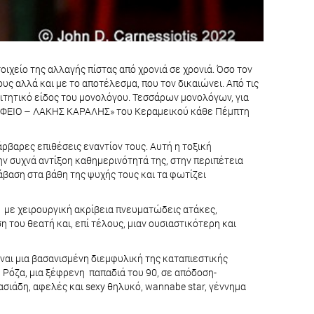
οιχείο της αλλαγής πίστας από χρονιά σε χρονιά. Όσο τον
ς αλλά και με το αποτέλεσμα, που τον δικαιώνει. Από τις
αιτητικό είδος του μονολόγου. Τεσσάρων μονολόγων, για
«ΒΑΦΕΙΟ – ΛΑΚΗΣ ΚΑΡΑΛΗΣ» του Κεραμεικού κάθε Πέμπτη
ρβαρες επιθέσεις εναντίον τους. Αυτή η τοξική
ν συχνά αντίξοη καθημερινότητά της, στην περιπέτεια
βαση στα βάθη της ψυχής τους και τα φωτίζει
με χειρουργική ακρίβεια πνευματώδεις ατάκες,
του θεατή και, επί τέλους, μιαν ουσιαστικότερη και
είναι μια βασανισμένη διεμφυλική της καταπιεστικής
η Ρόζα, μια ξέφρενη παπαδιά του 90, σε απόδοση-
ασιάδη, αφελές και sexy θηλυκό, wannabe star, γέννημα