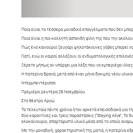
Ποια είναι τα τέσσερα μοναδικά επαγγέλματα που δεν μπορε
Ποια είναι η πιο κολλητή άσπονδη φίλη της που την ακολου
Πώς ένα καινούριο ζευγάρι ψηλοτάκουνες γόβες μπορεί να 
Γιατί, ενώ οι καιροί αλλάζουν, οι ενδυματολογικές επιλογ
Ξέρετε μήπως αν υπάρχει μια λέξη που να εμπεριέχει όλες 
Η Κατερίνα Βρανά, μετά από έναν μήνα δοκιμής νέου υλικού
Ντερμπεντέρισσα
Πρεμιέρα Δευτέρα 28 Νοεμβρίου
Στο θέατρο Αργώ
Τα τελευταία πέντε χρόνια ήταν αρκετά επεισοδιακά για τη
δύο καραντίνες και τρεις παραστάσεις (“Staying Alive”, Το
ολοκαίνουριο, σπαρταριστό υλικό μέσα από το οποίο αναρω
Με την μοναδική, χαρακτηριστική της ματιά, η Κατερίνα εξ