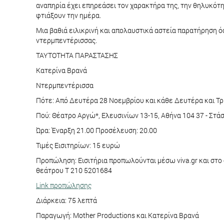
αναπηρία έχει επηρεάσει τον χαρακτήρα της, την θηλυκότητ
φτιάξουν την ημέρα.
Μια βαθιά ειλικρινή και απολαυστικά αστεία παρατήρηση ό
ντερμπεντέρισσας.
ΤΑΥΤΟΤΗΤΑ ΠΑΡΑΣΤΑΣΗΣ
Κατερίνα Βρανά
Ντερμπεντέρισσα
Πότε: Από Δευτέρα 28 Νοεμβρίου και κάθε Δευτέρα και Τρί
Πού: Θέατρο Αργώ*, Ελευσινίων 13-15, Αθήνα 104 37 - Στ
Ώρα: Έναρξη 21.00 Προσέλευση: 20.00
Τιμές Εισιτηρίων: 15 ευρώ
Προπώληση: Εισιτήρια προπωλούνται μέσω viva.gr και στο δί
θεάτρου Τ 210 5201684
Link προπώλησης
Διάρκεια: 75 λεπτά
Παραγωγή: Mother Productions και Κατερίνα Βρανά