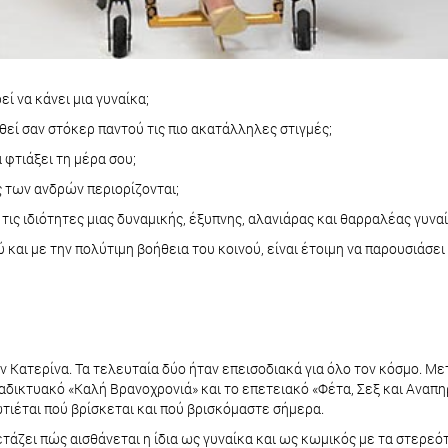
ί να κάνει μια γυναίκα;
θεί σαν στόκερ παντού τις πιο ακατάλληλες στιγμές;
φτιάξει τη μέρα σου;
ές των ανδρών περιορίζονται;
τις ιδιότητες μιας δυναμικής, έξυπνης, αλανιάρας και θαρραλέας γυναί
 και με την πολύτιμη βοήθεια του κοινού, είναι έτοιμη να παρουσιάσει
ν Κατερίνα. Τα τελευταία δύο ήταν επεισοδιακά για όλο τον κόσμο. Μετ
 διαδικτυακό «Καλή Βρανοχρονιά» και το επετειακό «Φέτα, Σεξ και Αναπ
τιέται πού βρίσκεται και πού βρισκόμαστε σήμερα.
ετάζει πώς αισθάνεται η ίδια ως γυναίκα και ως κωμικός με τα στερεό