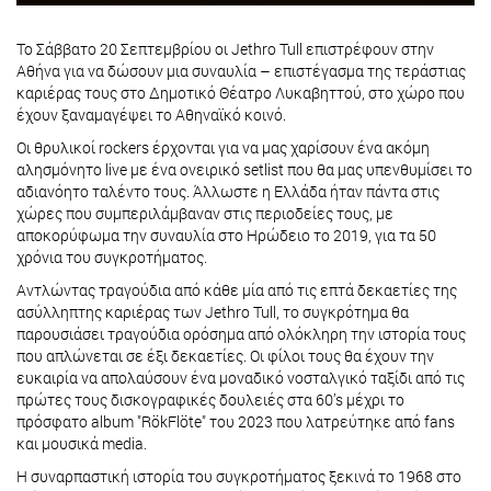
Το Σάββατο 20 Σεπτεμβρίου οι Jethro Tull επιστρέφουν στην
Αθήνα για να δώσουν μια συναυλία – επιστέγασμα της τεράστιας
καριέρας τους στο Δημοτικό Θέατρο Λυκαβηττού, στο χώρο που
έχουν ξαναμαγέψει το Αθηναϊκό κοινό.
Οι θρυλικοί rockers έρχονται για να μας χαρίσουν ένα ακόμη
αλησμόνητο live με ένα ονειρικό setlist που θα μας υπενθυμίσει το
αδιανόητο ταλέντο τους. Άλλωστε η Ελλάδα ήταν πάντα στις
χώρες που συμπεριλάμβαναν στις περιοδείες τους, με
αποκορύφωμα την συναυλία στο Ηρώδειο το 2019, για τα 50
χρόνια του συγκροτήματος.
Αντλώντας τραγούδια από κάθε μία από τις επτά δεκαετίες της
ασύλληπτης καριέρας των Jethro Tull, το συγκρότημα θα
παρουσιάσει τραγούδια ορόσημα από ολόκληρη την ιστορία τους
που απλώνεται σε έξι δεκαετίες. Οι φίλοι τους θα έχουν την
ευκαιρία να απολαύσουν ένα μοναδικό νοσταλγικό ταξίδι από τις
πρώτες τους δισκογραφικές δουλειές στα 60’s μέχρι το
πρόσφατο album "RökFlöte" του 2023 που λατρεύτηκε από fans
και μουσικά media.
Η συναρπαστική ιστορία του συγκροτήματος ξεκινά το 1968 στο