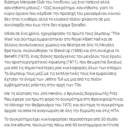
διάσημο Marquee Club του Λονδίνου, ως ένα ταπεινό αλλά
ασυνήθιστο μπλουζ / τζαζ συγκρότημα. Ασυνήθιστο, γιατί το
κύριο όργανο που κέρδισε την προσοχή του μανιασμένου κοινού
δεν ήταν η κιθάρα, αλλά το κλασικό πλέον φλάουτο σε μια
συνύπαρξη που έως τότε δεν είχαμε ξαναδεί.
Μέσα σε ένα χρόνο, ηχογράφησαν το πρώτο τους άλμπουμ “This
Was” και σύντομα εμφανίστηκαν στο Royal Albert Hall και σε
άλλους συναυλιακούς χώρους και θέατρα σε όλη τη Μεγάλη
Βρετανία. Ακολούθησαν το Stand Up (1969) και στη συνέχεια το
Benefit (1970), ένας δίσκος προάγγελος του μεγάλου τους έργου,
του αριστουργηματικού Aqualung (1971), που θεωρείται δικαίως
μια από τις σημαντικότερες ροκ κυκλοφορίες όλων των εποχών.
Τα άλμπουμ τους μαζί με τις εκπληκτικές τους live εμφανίσεις
έχτισαν το όνομα των Jethro Tull ως μια από τις πλέον
εμβληματικές μπάντες στην αρχή των 70s.
Με τη σύσταση του Jimi Hendrix, ο θρυλικός διοργανωτής Fritz
Rau έφερε για πρώτη φορά το συγκρότημα στη Φρανκφούρτη και
το Μόναχο τον Φεβρουάριο του 1970, και σύντομα το συγκρότημα
άρχισε να αποκτά αναγνώριση σε όλη την Ευρώπη και στις ΗΠΑ.
Το συγκρότημα έχει κυκλοφορήσει περισσότερα από 30 studio
και live albums, πουλώντας πάνω από 60 εκατομμύρια αντίτυπα