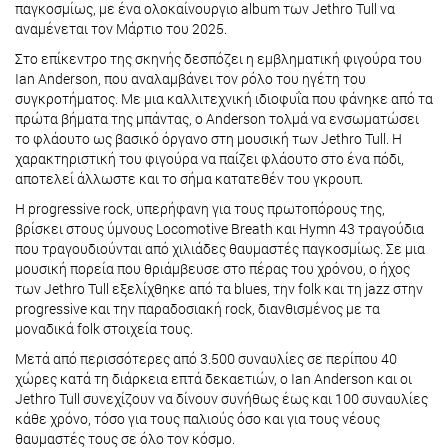
παγκοσμίως, με ένα ολοκαίνουργιο album των Jethro Tull να
αναμένεται τον Μάρτιο του 2025.
Στο επίκεντρο της σκηνής δεσπόζει η εμβληματική φιγούρα του
Ian Anderson, που αναλαμβάνει τον ρόλο του ηγέτη του
συγκροτήματος. Με μια καλλιτεχνική ιδιοφυΐα που φάνηκε από τα
πρώτα βήματα της μπάντας, ο Anderson τολμά να ενσωματώσει
το φλάουτο ως βασικό όργανο στη μουσική των Jethro Tull. Η
χαρακτηριστική του φιγούρα να παίζει φλάουτο στο ένα πόδι,
αποτελεί άλλωστε και το σήμα κατατεθέν του γκρουπ.
Η progressive rock, υπερήφανη για τους πρωτοπόρους της,
βρίσκει στους ύμνους Locomotive Breath και Hymn 43 τραγούδια
που τραγουδιούνται από χιλιάδες θαυμαστές παγκοσμίως. Σε μια
μουσική πορεία που θριάμβευσε στο πέρας του χρόνου, ο ήχος
των Jethro Tull εξελίχθηκε από τα blues, την folk και τη jazz στην
progressive και την παραδοσιακή rock, διανθισμένος με τα
μοναδικά folk στοιχεία τους.
Μετά από περισσότερες από 3.500 συναυλίες σε περίπου 40
χώρες κατά τη διάρκεια επτά δεκαετιών, ο Ian Anderson και οι
Jethro Tull συνεχίζουν να δίνουν συνήθως έως και 100 συναυλίες
κάθε χρόνο, τόσο για τους παλιούς όσο και για τους νέους
θαυμαστές τους σε όλο τον κόσμο.