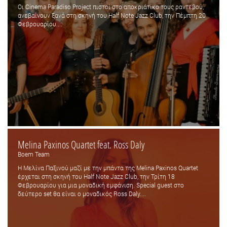
Οι Cinema Paradiso Project πιστοί στο αποκριάτικο τους ραντεβού,
ανεβαίνουν ξανά στη σκηνή του Half Note Jazz Club, την Πέμπτη 20
Φεβρουαρίου....
Melina Paxinos Quartet feat. Ross Daly
Boem Team
Η Μελίνα Παξινού μαζί με την μπάντα της Melina Paxinos Quartet
έρχεται στη σκηνή του Half Note Jazz Club, την Τρίτη 18
Φεβρουαρίου για μια μοναδική εμφάνιση. Special guest στο
δεύτερο set θα είναι ο μοναδικός Ross Daly....