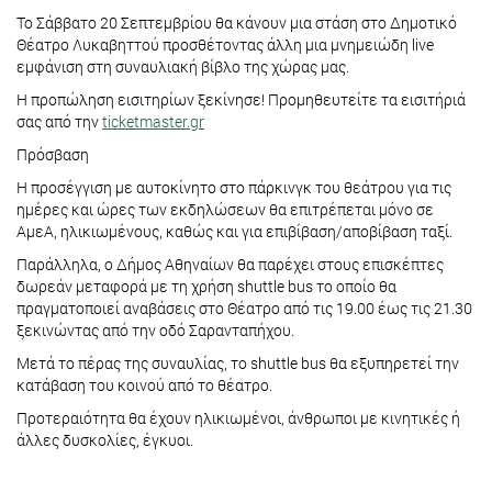
To Σάββατο 20 Σεπτεμβρίου θα κάνουν μια στάση στο Δημοτικό
Θέατρο Λυκαβηττού προσθέτοντας άλλη μια μνημειώδη live
εμφάνιση στη συναυλιακή βίβλο της χώρας μας.
Η προπώληση εισιτηρίων ξεκίνησε! Προμηθευτείτε τα εισιτήριά
σας από την
ticketmaster.gr
Πρόσβαση
Η προσέγγιση με αυτοκίνητο στο πάρκινγκ του θεάτρου για τις
ημέρες και ώρες των εκδηλώσεων θα επιτρέπεται μόνο σε
ΑμεΑ, ηλικιωμένους, καθώς και για επιβίβαση/αποβίβαση ταξί.
Παράλληλα, ο Δήμος Αθηναίων θα παρέχει στους επισκέπτες
δωρεάν μεταφορά με τη χρήση shuttle bus το οποίο θα
πραγματοποιεί αναβάσεις στο Θέατρο από τις 19.00 έως τις 21.30
ξεκινώντας από την οδό Σαρανταπήχου.
Μετά το πέρας της συναυλίας, τo shuttle bus θα εξυπηρετεί την
κατάβαση του κοινού από το θέατρο.
Προτεραιότητα θα έχουν ηλικιωμένοι, άνθρωποι με κινητικές ή
άλλες δυσκολίες, έγκυοι.