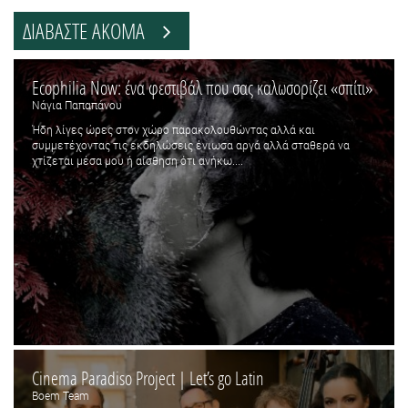
ΔΙΑΒΑΣΤΕ ΑΚΟΜΑ
Ecophilia Now: ένα φεστιβάλ που σας καλωσορίζει «σπίτι»
Νάγια Παπαπάνου
Ήδη λίγες ώρες στον χώρο παρακολουθώντας αλλά και
συμμετέχοντας τις εκδηλώσεις ένιωσα αργά αλλά σταθερά να
χτίζεται μέσα μου ή αίσθηση ότι ανήκω....
Cinema Paradiso Project | Let’s go Latin
Boem Team