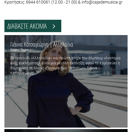
Κρατήσεις: 6944 610061 (12.00 - 21.00) & info@cajademusica.gr
ΔΙΑΒΑΣΤΕ ΑΚΟΜΑ
Γιάννα Κατσαγεώργη | Αλληλούια
Boem Team
Το τραγούδι «Αλληλούια», και πρώτο single του άλμπουμ «Ανατομία
ενός εγκλήματος», είναι μια μεγάλη έκπληξη, αφού το ερμηνεύει η
δημοφιλής σε όλους «Παναγία των Πατησίων», Γιάννα
Κατσαγεώργη!...