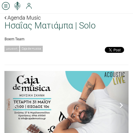
Agenda Music
Ησαΐας Ματιάμπα | Solo
Boem Team
μουσική
Caja de musica
Previous
Next