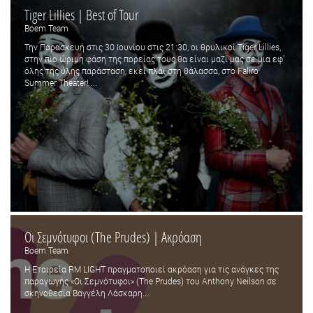
Tiger Lillies | Best of Tour
Boem Team
Την Παρασκευή στις 30 Ιουνίου στις 21:30, οι θρυλικοί Tiger Lillies,
στην πιο ώριμη φάση της πορείας τους θα είναι μαζί μας σε μια εφ’
όλης της ύλης παράσταση, εκεί πλάϊ στη θάλασσα, στο Faliro
Summer Theater! ...
Οι Σεμνότυφοι (Τhe Prudes) | Ακρόαση
Boem Team
Η Εταιρεία RM LIGHT πραγματοποιεί ακρόαση για τις ανάγκες της
παραγωγής «Οι Σεμνότυφοι» (Τhe Prudes) του Anthony Neilson σε
σκηνοθεσία Βαγγέλη Λάσκαρη....