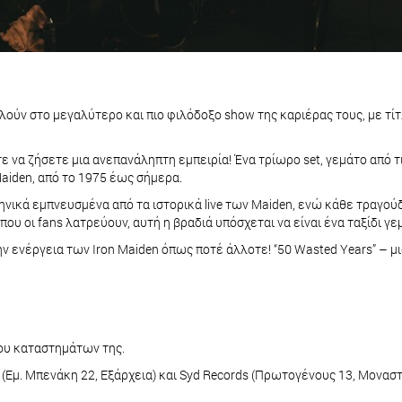
καλούν στο μεγαλύτερο και πιο φιλόδοξο show της καριέρας τους, με τίτ
ε να ζήσετε μια ανεπανάληπτη εμπειρία! Ένα τρίωρο set, γεμάτο από τι
aiden, από το 1975 έως σήμερα.
ηνικά εμπνευσμένα από τα ιστορικά live των Maiden, ενώ κάθε τραγούδ
 που οι fans λατρεύουν, αυτή η βραδιά υπόσχεται να είναι ένα ταξίδι γ
 ενέργεια των Iron Maiden όπως ποτέ άλλοτε! “50 Wasted Years” – μια
ου καταστημάτων της.
 (Εμ. Μπενάκη 22, Εξάρχεια) και Syd Records (Πρωτογένους 13, Μοναστ