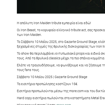
Η απόλυτη Iron Maiden tribute εμπειρία είναι εδώ!
Οι Iron Beast, το κορυφαίο ελληνικό tribute act, σας προσ
των Iron Maiden.
Το Σάββατο 10 Μαΐου 2025, στο Gazarte Ground Stage, ελάτ
ξεχασμένες στιγμές της θρυλικής δισκογραφίας των Iron M
Το show θα περιλαμβάνει εντυπωσιακά props και ειδικά σκ
τους. Από τα θρυλικά classics μέχρι τα πιο σπάνια κομμάτια
Ελάτε να τραγουδήσουμε, να φωνάξουμε και να ζήσουμε την
τους fans τους.
Σάββατο 10 Μαϊου 2025 | Gazarte Ground Stage
Τα εισιτήρια προπώλησης κοστίζουν 15€.
Εισιτήρια προπωλούνται μέσω της more.com και του δικτύ
Hard copy εισιτήρια πωλούνται στα καταστήματα Metal Era
Ηλεκτρονική προπώληση:
more.com