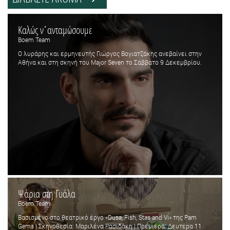
Καλώς ν΄ανταμώσουμε
Boem Team
Ο λυράρης και ερμηνευτής Γιώργος Βογιατζάκης ανεβαίνει στην
Αθήνα και στη σκηνή του Major Seven το Σάββατο 9 Δεκεμβρίου.
Ψάρια στη Γυάλα
Boem Team
Βασισμένο στο θεατρικό έργο «Dusa, Fish, Stas and Vi» της Pam
Gems | Σκηνοθεσία: Μαριλένα Ρασιδάκη | Πρεμιέρα: Δευτέρα 11