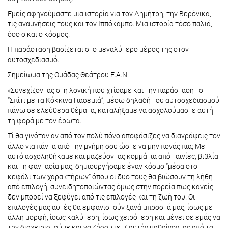
Εμείς αφηγούμαστε μια ιστορία για τον Δημήτρη, την Βερόνικα,
τις αναμνήσεις τους και τον Ιππόκαμπο. Μια ιστορία τόσο παλιά,
όσο ο και ο κόσμος.
Η παράσταση βασίζεται στο μεγαλύτερο μέρος της στον
αυτοσχεδιασμό.
Σημείωμα της Ομάδας Θεάτρου Ε.Α.Ν.
«Συνεχίζοντας στη λογική που χτίσαμε και την παράσταση το
“Σπίτι με τα Κόκκινα Γιασεμιά”, μέσω δηλαδή του αυτοσχεδιασμού
πάνω σε ελεύθερα θέματα, καταλήξαμε να ασχολούμαστε αυτή
τη φορά με τον έρωτα.
Τί θα γινόταν αν από τον πολύ πόνο αποφάσιζες να διαγράψεις τον
άλλο για πάντα από την μνήμη σου ώστε να μην πονάς πια; Με
αυτό ασχοληθήκαμε και μαζεύοντας κομμάτια από ταινίες, βιβλία
και τη φαντασία μας, δημιουργήσαμε έναν κόσμο “μέσα στο
κεφάλι των χαρακτήρων” όπου οι δυο τους θα βιώσουν τη λήθη
από επιλογή, συνειδητοποιώντας όμως στην πορεία πως κανείς
δεν μπορεί να ξεφύγει από τις επιλογές και τη ζωή του. Οι
επιλογές μας αυτές θα εμφανιστούν ξανά μπροστά μας, ίσως με
άλλη μορφή, ίσως καλύτερη, ίσως χειρότερη και μένει σε εμάς να
την διαχειριστούμε και να ζήσουμε μ’ αυτήν μαθαίνοντας από τα