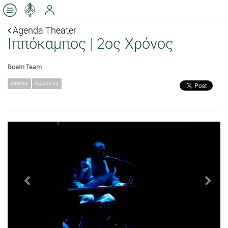
Agenda Theater
Ιππόκαμπος | 2ος Χρόνος
Boem Team
θέατρο
Χώρος Κ4
Previous
Next