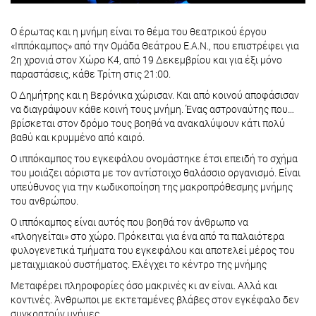
Ο έρωτας και η μνήμη είναι το θέμα του θεατρικού έργου
«Ιππόκαμπος» από την Ομάδα Θεάτρου Ε.Α.Ν., που επιστρέφει για
2η χρονιά στον Χώρο Κ4, από 19 Δεκεμβρίου και για έξι μόνο
παραστάσεις, κάθε Τρίτη στις 21:00.
Ο Δημήτρης και η Βερόνικα χώρισαν. Και από κοινού αποφάσισαν
να διαγράψουν κάθε κοινή τους μνήμη. Ένας αστροναύτης που…
βρίσκεται στον δρόμο τους βοηθά να ανακαλύψουν κάτι πολύ
βαθύ και κρυμμένο από καιρό.
Ο ιππόκαμπος του εγκεφάλου ονομάστηκε έτσι επειδή το σχήμα
του μοιάζει αόριστα με τον αντίστοιχο θαλάσσιο οργανισμό. Είναι
υπεύθυνος για την κωδικοποίηση της μακροπρόθεσμης μνήμης
του ανθρώπου.
Ο ιππόκαμπος είναι αυτός που βοηθά τον άνθρωπο να
«πλοηγείται» στο χώρο. Πρόκειται για ένα από τα παλαιότερα
φυλογενετικά τμήματα του εγκεφάλου και αποτελεί μέρος του
μεταιχμιακού συστήματος. Ελέγχει το κέντρο της μνήμης
Μεταφέρει πληροφορίες όσο μακρινές κι αν είναι. Αλλά και
κοντινές. Άνθρωποι με εκτεταμένες βλάβες στον εγκέφαλο δεν
συγκρατούν μνήμες.