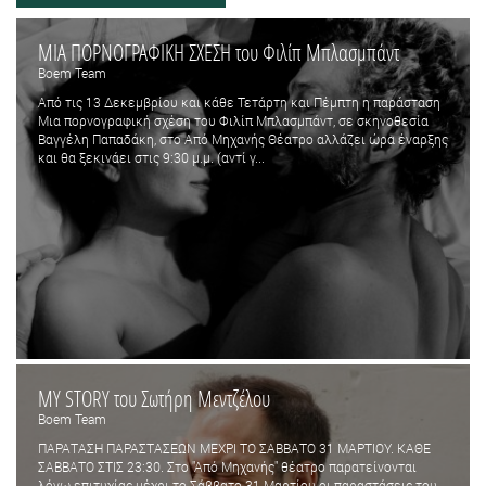
ΜΙΑ ΠΟΡΝΟΓΡΑΦΙΚΗ ΣΧΕΣΗ του Φιλίπ Μπλασμπάντ
Boem Team
Από τις 13 Δεκεμβρίου και κάθε Τετάρτη και Πέμπτη η παράσταση
Μια πορνογραφική σχέση του Φιλίπ Μπλασμπάντ, σε σκηνοθεσία
Βαγγέλη Παπαδάκη, στο Από Μηχανής Θέατρο αλλάζει ώρα έναρξης
και θα ξεκινάει στις 9:30 μ.μ. (αντί γ...
MY STORY του Σωτήρη Μεντζέλου
Boem Team
ΠΑΡΑΤΑΣΗ ΠΑΡΑΣΤΑΣΕΩΝ ΜΕΧΡΙ ΤΟ ΣΑΒΒΑΤΟ 31 ΜΑΡΤΙΟΥ. ΚΑΘΕ
ΣΑΒΒΑΤΟ ΣΤΙΣ 23:30. Στο "Από Μηχανής" θέατρο παρατείνονται
λόγω επιτυχίας μέχρι το Σάββατο 31 Μαρτίου οι παραστάσεις του