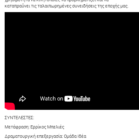
καταπραΰνει τις ταλαιπωρημένες συνειδήσεις της εποχής μας.
ΣΥΝΤΕΛΕΣΤΕΣ:
Μετάφραση: Ερρίκος Μπελιές
Δραματουργική επεξεργασία: Ομάδα Ιδέα