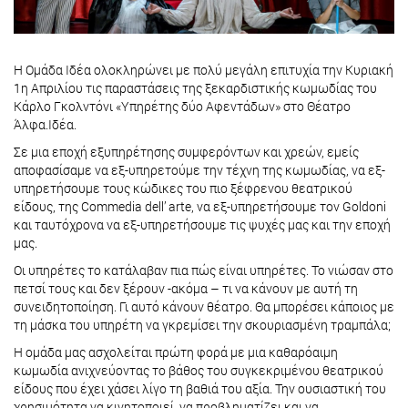
Η Ομάδα Ιδέα ολοκληρώνει με πολύ μεγάλη επιτυχία την Κυριακή
1η Απριλίου τις παραστάσεις της ξεκαρδιστικής κωμωδίας του
Κάρλο Γκολντόνι «Υπηρέτης δύο Αφεντάδων» στο Θέατρο
Άλφα.Ιδέα.
Σε μια εποχή εξυπηρέτησης συμφερόντων και χρεών, εμείς
αποφασίσαμε να εξ-υπηρετούμε την τέχνη της κωμωδίας, να εξ-
υπηρετήσουμε τους κώδικες του πιο ξέφρενου θεατρικού
είδους, της Commedia dell’ arte, να εξ-υπηρετήσουμε τον Goldoni
και ταυτόχρονα να εξ-υπηρετήσουμε τις ψυχές μας και την εποχή
μας.
Οι υπηρέτες το κατάλαβαν πια πώς είναι υπηρέτες. Το νιώσαν στο
πετσί τους και δεν ξέρουν -ακόμα – τι να κάνουν με αυτή τη
συνειδητοποίηση. Γι αυτό κάνουν θέατρο. Θα μπορέσει κάποιος με
τη μάσκα του υπηρέτη να γκρεμίσει την σκουριασμένη τραμπάλα;
Η ομάδα μας ασχολείται πρώτη φορά με μια καθαρόαιμη
κωμωδία ανιχνεύοντας το βάθος του συγκεκριμένου θεατρικού
είδους που έχει χάσει λίγο τη βαθιά του αξία. Την ουσιαστική του
χρησιμότητα να κινητοποιεί, να προβληματίζει και να