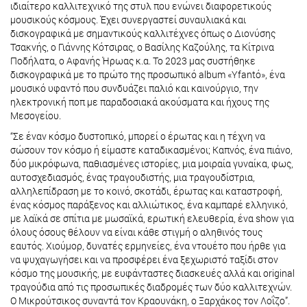
ιδιαίτερο καλλιτεχνικό της στυλ που ενώνει διαφορετικούς
μουσικούς κόσμους. Έχει συνεργαστεί συναυλιακά και
δισκογραφικά με σημαντικούς καλλιτέχνες όπως ο Διονύσης
Τσακνής, ο Γιάννης Κότσιρας, ο Βασίλης Καζούλης, τα Κίτρινα
Ποδήλατα, ο Αφανής Ήρωας κ.α. To 2023 μας συστήθηκε
δισκογραφικά με το πρώτο της προσωπικό album «Yfantό», ένα
μουσικό υφαντό που συνδυάζει παλιό και καινούργιο, την
ηλεκτρονική ποπ με παραδοσιακά ακούσματα και ήχους της
Μεσογείου.
“Σε έναν κόσμο δυστοπικό, μπορεί ο έρωτας και η τέχνη να
σώσουν τον κόσμο ή είμαστε καταδικασμένοι; Καπνός, ένα πιάνο,
δύο μικρόφωνα, παθιασμένες ιστορίες, μια μοιραία γυναίκα, φως,
αυτοσχεδιασμός, ένας τραγουδιστής, μια τραγουδίστρια,
αλληλεπίδραση με το κοινό, σκοτάδι, έρωτας και καταστροφή,
ένας κόσμος παράξενος και αλλιώτικος, ένα καμπαρέ ελληνικό,
με λαϊκά σε σπίτια με μωσαϊκά, ερωτική ελευθερία, ένα show για
όλους όσους θέλουν να είναι κάθε στιγμή ο αληθινός τους
εαυτός. Χιούμορ, δυνατές ερμηνείες, ένα ντουέτο που ήρθε για
να ψυχαγωγήσει και να προσφέρει ένα ξεχωριστό ταξίδι στον
κόσμο της μουσικής, με ευφάνταστες διασκευές αλλά και original
τραγούδια από τις προσωπικές διαδρομές των δύο καλλιτεχνών.
Ο Μικρούτσικος συναντά τον Κραουνάκη, ο Ξαρχάκος τον Λοΐζο”.