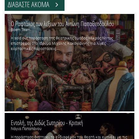
ΔΙΑΒΑΣΤΕ ΑΚΟΜΑ
O Ραφτάκος των λέξεων του Αντώνη Παπαθεοδούλου
Boem Team
Η sold out παράσταση της θεατρικής ομάδας Μικρός Νότος
επιστρέφει στο Ίδρυμα Μιχάλης Κακογιάννης για λίγες
εορταστικές παραστάσεις....
Εντολή, της Διδώς Σωτηρίου - Κριτική
Νάγια Παπαπάνου
Η παράσταση διατηρεί το ενδιαφέρον του θεατή και εμπνέει με τις