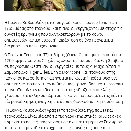
Η Ιωάννα Καβρουλάκη στο τραγούδι και ο Γιώργος Tenorman
Τζιουβάρας στο τραγούδι και πιάνο, συνεργάζονται με στόχο τις
δυνατές ερμηνείες που αλληλοεπιδρούν με το κοινό,
δημιουργώντας μια μουσική παράσταση σε ένα πρόγραμμα
διαφορετικό και ψυχαγωγικό.
Ο Γιώργος Tenorman Τζιουβάρας (Opera Chaotique), με περίπου
1200 εμφανίσεις σε 22 χώρες όλου του κόσμου, διεθνή βραβεία
σε παγκόσμια φεστιβάλ, συνεργασίες με τους Λ. Μαχαιρίτσα, Δ.
Σαββόπουλο, Tiger Lillies, Ennio Morricone κ.α., τραγουδιστής
πιανίστας και performer, αφηγείται με κωμική πρόζα, υφαίνει
σουρεάλ ιστορίες για τον καθένα μας, τραγουδάει εντυπωσιακά
τραγούδια άλλων και δικά του, αυτοσχεδιάζει σε πολλές
γλώσσες και αλληλοεπιδρά με το κοινό, παρουσιάζοντας πάντα
μία μοναδική ψυχαγωγική και άκρως διασκεδαστική παράσταση.
Η Ιωάννα Καβρουλάκη γράφει τα τραγούδια της, παίζει και
τραγουδάει. Είναι μία από τις πιο χαρακτηριστικές και φρέσκες
ερμηνεύτριες της νέας γενιάς που έχει καταφέρει να ξεχωρίσει
τόσο για το μοναδικό ηχόχρωμα της φωνής της όσο και το