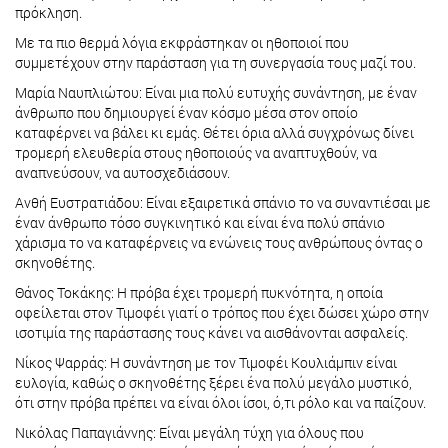
πρόκληση.
Με τα πιο θερμά λόγια εκφράστηκαν οι ηθοποιοί που
συμμετέχουν στην παράσταση για τη συνεργασία τους μαζί του.
Μαρία Ναυπλιώτου: Είναι μια πολύ ευτυχής συνάντηση, με έναν
άνθρωπο που δημιουργεί έναν κόσμο μέσα στον οποίο
καταφέρνει να βάλει κι εμάς. Θέτει όρια αλλά συγχρόνως δίνει
τρομερή ελευθερία στους ηθοποιούς να αναπτυχθούν, να
αναπνεύσουν, να αυτοσχεδιάσουν.
Ανθή Ευστρατιάδου: Είναι εξαιρετικά σπάνιο το να συναντιέσαι με
έναν άνθρωπο τόσο συγκινητικό και είναι ένα πολύ σπάνιο
χάρισμα το να καταφέρνεις να ενώνεις τους ανθρώπους όντας ο
σκηνοθέτης.
Θάνος Τοκάκης: Η πρόβα έχει τρομερή πυκνότητα, η οποία
οφείλεται στον Τιμοφέι γιατί ο τρόπος που έχει δώσει χώρο στην
ισοτιμία της παράστασης τους κάνει να αισθάνονται ασφαλείς.
Νίκος Ψαρράς: Η συνάντηση με τον Τιμοφέι Κουλιάμπιν είναι
ευλογία, καθώς ο σκηνοθέτης ξέρει ένα πολύ μεγάλο μυστικό,
ότι στην πρόβα πρέπει να είναι όλοι ίσοι, ό,τι ρόλο και να παίζουν.
Νικόλας Παπαγιάννης: Είναι μεγάλη τύχη για όλους που