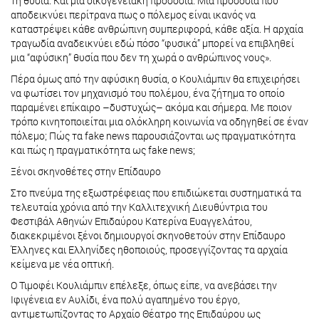
τη θυσία. Και μια οικογενειακή προδοσία. Μια προδοσία που
αποδεικνύει περίτρανα πως ο πόλεμος είναι ικανός να
καταστρέψει κάθε ανθρώπινη συμπεριφορά, κάθε αξία. Η αρχαία
τραγωδία αναδεικνύει εδώ πόσο “φυσικά” μπορεί να επιβληθεί
μια “αφύσικη” θυσία που δεν τη χωρά ο ανθρώπινος νους».
Πέρα όμως από την αφύσικη θυσία, ο Κουλιάμπιν θα επιχειρήσει
να φωτίσει τον μηχανισμό του πολέμου, ένα ζήτημα το οποίο
παραμένει επίκαιρο –δυστυχώς– ακόμα και σήμερα. Με ποιον
τρόπο κινητοποιείται μια ολόκληρη κοινωνία να οδηγηθεί σε έναν
πόλεμο; Πώς τα fake news παρουσιάζονται ως πραγματικότητα
και πώς η πραγματικότητα ως fake news;
Ξένοι σκηνοθέτες στην Επίδαυρο
Στο πνεύμα της εξωστρέφειας που επιδιώκεται συστηματικά τα
τελευταία χρόνια από την Καλλιτεχνική Διευθύντρια του
Φεστιβάλ Αθηνών Επιδαύρου Κατερίνα Ευαγγελάτου,
διακεκριμένοι ξένοι δημιουργοί σκηνοθετούν στην Επίδαυρο
Έλληνες και Ελληνίδες ηθοποιούς, προσεγγίζοντας τα αρχαία
κείμενα με νέα οπτική.
Ο Τιμοφέι Κουλιάμπιν επέλεξε, όπως είπε, να ανεβάσει την
Ιφιγένεια εν Αυλίδι, ένα πολύ αγαπημένο του έργο,
αντιμετωπίζοντας το Αρχαίο Θέατρο της Επιδαύρου ως