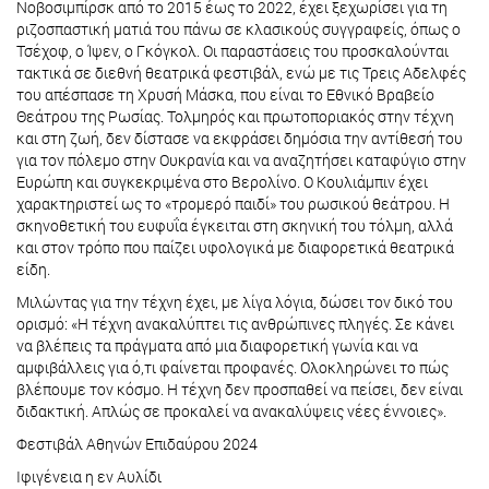
Νοβοσιμπίρσκ από το 2015 έως το 2022, έχει ξεχωρίσει για τη
ριζοσπαστική ματιά του πάνω σε κλασικούς συγγραφείς, όπως ο
Τσέχοφ, ο Ίψεν, ο Γκόγκολ. Οι παραστάσεις του προσκαλούνται
τακτικά σε διεθνή θεατρικά φεστιβάλ, ενώ με τις Τρεις Αδελφές
του απέσπασε τη Χρυσή Μάσκα, που είναι το Εθνικό Βραβείο
Θεάτρου της Ρωσίας. Τολμηρός και πρωτοποριακός στην τέχνη
και στη ζωή, δεν δίστασε να εκφράσει δημόσια την αντίθεσή του
για τον πόλεμο στην Ουκρανία και να αναζητήσει καταφύγιο στην
Ευρώπη και συγκεκριμένα στο Βερολίνο. Ο Κουλιάμπιν έχει
χαρακτηριστεί ως το «τρομερό παιδί» του ρωσικού θεάτρου. Η
σκηνοθετική του ευφυΐα έγκειται στη σκηνική του τόλμη, αλλά
και στον τρόπο που παίζει υφολογικά με διαφορετικά θεατρικά
είδη.
Μιλώντας για την τέχνη έχει, με λίγα λόγια, δώσει τον δικό του
ορισμό: «Η τέχνη ανακαλύπτει τις ανθρώπινες πληγές. Σε κάνει
να βλέπεις τα πράγματα από μια διαφορετική γωνία και να
αμφιβάλλεις για ό,τι φαίνεται προφανές. Ολοκληρώνει το πώς
βλέπουμε τον κόσμο. Η τέχνη δεν προσπαθεί να πείσει, δεν είναι
διδακτική. Απλώς σε προκαλεί να ανακαλύψεις νέες έννοιες».
Φεστιβάλ Αθηνών Επιδαύρου 2024
Ιφιγένεια η εν Αυλίδι