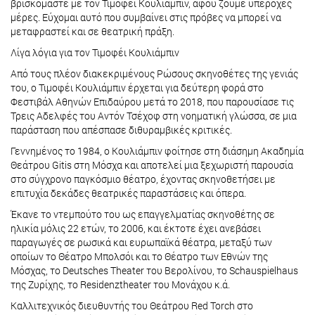
βρισκόμαστε με τον Τιμοφέι Κουλιάμπιν, αφού ζούμε υπέροχες
μέρες. Εύχομαι αυτό που συμβαίνει στις πρόβες να μπορεί να
μεταφραστεί και σε θεατρική πράξη.
Λίγα λόγια για τον Τιμοφέι Κουλιάμπιν
Από τους πλέον διακεκριμένους Ρώσους σκηνοθέτες της γενιάς
του, ο Τιμοφέι Κουλιάμπιν έρχεται για δεύτερη φορά στο
Φεστιβάλ Αθηνών Επιδαύρου μετά το 2018, που παρουσίασε τις
Τρεις Αδελφές του Αντόν Τσέχοφ στη νοηματική γλώσσα, σε μια
παράσταση που απέσπασε διθυραμβικές κριτικές.
Γεννημένος το 1984, ο Κουλιάμπιν φοίτησε στη διάσημη Ακαδημία
Θεάτρου Gitis στη Μόσχα και αποτελεί μια ξεχωριστή παρουσία
στο σύγχρονο παγκόσμιο θέατρο, έχοντας σκηνοθετήσει με
επιτυχία δεκάδες θεατρικές παραστάσεις και όπερα.
Έκανε το ντεμπούτο του ως επαγγελματίας σκηνοθέτης σε
ηλικία μόλις 22 ετών, το 2006, και έκτοτε έχει ανεβάσει
παραγωγές σε ρωσικά και ευρωπαϊκά θέατρα, μεταξύ των
οποίων το Θέατρο Μπολσόι και το Θέατρο των Εθνών της
Μόσχας, το Deutsches Theater του Βερολίνου, το Schauspielhaus
της Ζυρίχης, το Residenztheater του Μονάχου κ.ά.
Καλλιτεχνικός διευθυντής του Θεάτρου Red Torch στο