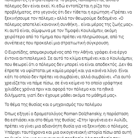
πόλεμος δεν είναι εκεί. Κι εδώ εντοπίζεται η ρίζα του
προβλήματος, στο γεγονός ότι δεν τίθεται η ερώτηση «Πρέπει να
ξεκινήσουμε τον πόλεμο;» αλλά τον θεωρούμε δεδομένο. «Ο
πόλεμος αποτελεί κανονική συνθήκη… είναι μέρος της ζωής μας».
Κι αυτό είναι, σύμφωνα με τον Τιμοφέι Κουλιάμπιν, ακόμη
χειρότερο από το τίμημα που πρέπει να πληρώσουμε, από τις
συνέπειες που προκαλεί μια στρατιωτική σύγκρουση.
Ο Ευριπίδης, απομακρυσμένος από την Αθήνα, γράφει ένα έργο
έντονα αντιπολεμικό. Σε αυτό το κλίμα επιμένει και ο Κουλιάμπιν,
που θεωρεί ότι ο πόλεμος δεν μπορεί να είναι αποδεκτός. Δεν θα
έπρεπε να υφίσταται με καμία μορφή και για κανένα λόγο. Είναι
κάτι το οποίο δεν πρέπει να συμβαίνει, αλλά συμβαίνει. «Για αυτό
χρειάζεται να πάμε πίσω, σε ένα κείμενο το οποίο γράφτηκε
χιλιάδες χρόνια πριν και αφορά τον πόλεμο και τα ηθικά
διλήμματα, γιατί δεν έχουμε μάθει ακόμα το μάθημά μας».
Το θέμα της θυσίας και ο μηχανισμός του πολέμου
Όπως εξηγεί ο δραματολόγος Roman Dolzhanskiy, η παράσταση
θα εστιάσει και στο θέμα της θυσίας: «Στην Ιφιγένεια εν Αυλίδι,
πρέπει να γίνει μια αδιανόητη θυσία για να ξεκινήσει ο πόλεμος.
Υπάρχει ταυτόχρονα και μια οικογενειακή ιστορία πίσω από αυτή