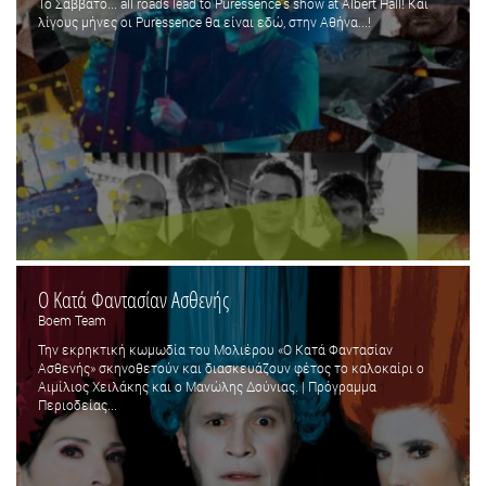
Το Σάββατο... all roads lead to Puressence's show at Albert Hall! Και
λίγους μήνες οι Puressence θα είναι εδώ, στην Αθήνα...!
Ο Κατά Φαντασίαν Ασθενής
Boem Team
Την εκρηκτική κωμωδία του Μολιέρου «Ο Κατά Φαντασίαν
Ασθενής» σκηνοθετούν και διασκευάζουν φέτος το καλοκαίρι ο
Αιμίλιος Χειλάκης και ο Μανώλης Δούνιας. | Πρόγραμμα
Περιοδείας...