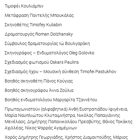
Τιμοφέι Κουλιάμπιν
Μετάφραση Παντελής Μπουκάλας
Σκηνοθέτης Timofey Kuliabin
Δραματουργός Roman Dolzhansky
Σύμβουλος δραματουργίας Ιώ Βουλγαράκη
Σκηνογράφος – Ενδυματολόγος Oleg Golovko
Σχεδιασμός φωτισμού Oskars Paulins
Σχεδιασμός ήχου – Μουσική σύνθεση Timofei Pastukhov
Βοηθός σκηνοθέτη Πάνος Κούγιας
Βοηθός σκηνογράφου Άννα Ζούλια
Βοηθός ενδυματολόγου Μαργαρίτα Τζαννέτου
Πρωταγωνιστούν (αλφαβητικά) Ανθή Ευστρατιάδου Ιφιγένεια,
Μαρία Ναυπλιώτου Κλυταιμνήστρα, Νικόλας Παπαγιάννης
Μενέλαος, Δημήτρης Παπανικολάου Πρεσβύτης, Θάνος Τοκάκης
Αχιλλέας, Νίκος Ψαρράς Αγαμέμνων
Χορός Δημήτρης Γεωργιάδης, Χρήστος Διαμαντούδης, Μάριος