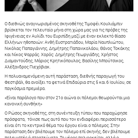
Ο διεθνώς αναγνωρισμένος σκηνοθέτης Τιμοφέι Κουλιάμπιν
βρίσκεται τον τελευταίο μήνα στη χώρα μας για τις πρόβες της
Ιφιγένειας εν Αυλίδι του Ευριπίδη μαζί με έναν εκλεκτό θίασο
Ελλήνων ηθοποιών: Ανθή Ευστρατιάδου, Μαρία Ναυπλιώτου,
Νικόλας Παπαγιάννης, Δημήτρης Παπανικολάου, Θάνος Τοκάκης
και Νίκος Ψαρράς. Χορός: Δημήτρης Γεωργιάδης, Χρήστος
Διαμαντούδης, Μάριος Κρητικόπουλος, Βασίλης Μπούτσικος,
Αλέξανδρος Πιεχόβιακ.
Η πολυαναμενόμενη αυτή παράσταση, διεθνής παραγωγή του
Φεστιβάλ, θα ανοίξει τα φετινά Επιδαύρια στις 5 και 6 Ιουλίου, σε
παγκόσμια πρεμιέρα.
«Είναι παράλογο που στον 21ο αιώνα οι πόλεμοι θεωρούνται μια
κανονική συνθήκη»
Ο Ρώσος σκηνοθέτης, στη συνέντευξη τύπου που παραχώρησε
πρόσφατα, τόνισε πως αυτό που τον ενδιαφέρει περισσότερο
είναι ότι το κεντρικό θέμα του έργου είναι ο πόλεμος. Στην
παράσταση δεν βλέπουμε τον πόλεμο επί σκηνής, δεν βλέπουμε
πολεμιστές ή στρατεύματα. Το μέρος πολιορκείται, αλλά ο