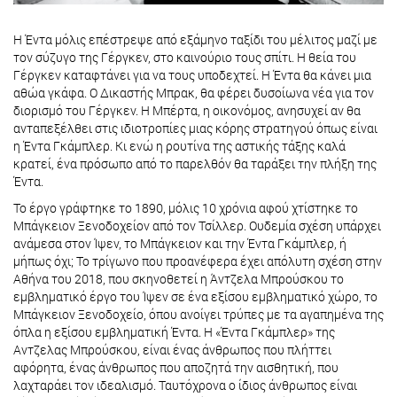
Η Έντα μόλις επέστρεψε από εξάμηνο ταξίδι του μέλιτος μαζί με
τον σύζυγο της Γέργκεν, στο καινούριο τους σπίτι. Η θεία του
Γέργκεν καταφτάνει για να τους υποδεχτεί. Η Έντα θα κάνει μια
αθώα γκάφα. Ο Δικαστής Μπρακ, θα φέρει δυσοίωνα νέα για τον
διορισμό του Γέργκεν. Η Μπέρτα, η οικονόμος, ανησυχεί αν θα
ανταπεξέλθει στις ιδιοτροπίες μιας κόρης στρατηγού όπως είναι
η Έντα Γκάμπλερ. Κι ενώ η ρουτίνα της αστικής τάξης καλά
κρατεί, ένα πρόσωπο από το παρελθόν θα ταράξει την πλήξη της
Έντα.
Το έργο γράφτηκε το 1890, μόλις 10 χρόνια αφού χτίστηκε το
Μπάγκειον Ξενοδοχείον από τον Τσίλλερ. Ουδεμία σχέση υπάρχει
ανάμεσα στον Ίψεν, το Μπάγκειον και την Έντα Γκάμπλερ, ή
μήπως όχι; Το τρίγωνο που προανέφερα έχει απόλυτη σχέση στην
Αθήνα του 2018, που σκηνοθετεί η Άντζελα Μπρούσκου το
εμβληματικό έργο του Ίψεν σε ένα εξίσου εμβληματικό χώρο, το
Μπάγκειον Ξενοδοχείο, όπου ανοίγει τρύπες με τα αγαπημένα της
όπλα η εξίσου εμβληματική Έντα. Η «Έντα Γκάμπλερ» της
Αντζελας Μπρούσκου, είναι ένας άνθρωπος που πλήττει
αφόρητα, ένας άνθρωπος που αποζητά την αισθητική, που
λαχταράει τον ιδεαλισμό. Ταυτόχρονα ο ίδιος άνθρωπος είναι