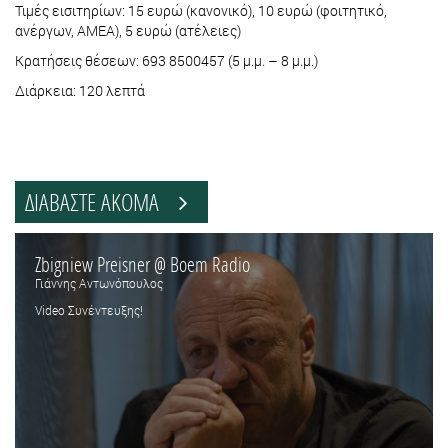
Τιμές εισιτηρίων: 15 ευρώ (κανονικό), 10 ευρώ (φοιτητικό,
ανέργων, ΑΜΕΑ), 5 ευρώ (ατέλειες)
Κρατήσεις θέσεων: 693 8500457 (5 μ.μ. – 8 μ.μ.)
Διάρκεια: 120 λεπτά
ΔΙΑΒΑΣΤΕ ΑΚΟΜΑ
Zbigniew Preisner @ Boem Radio
Γιάννης Αντωνόπουλος
Video Συνέντευξης!