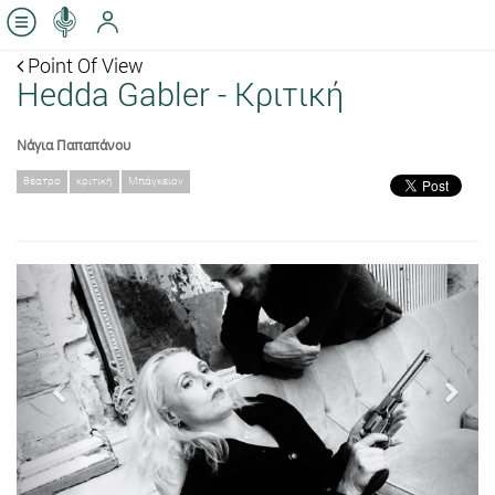
Point Of View
Ηedda Gabler - Κριτική
Νάγια Παπαπάνου
θέατρο
κριτική
Μπάγκειον
Previous
Next