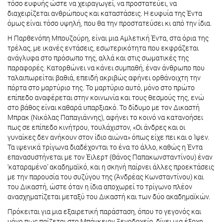
τόσο ευφυής ώστε να χειραγωγεί, να προστατεύει, να
διαχειρίζεται ανθρώπους και καταστάσεις. Η ευφυία της Έντα
όμως είναι τόσο υψηλή, που θα την προστατεύσει κι από την ίδια.
Η Παρθενόπη Μπουζούρη, είναι μια Αμλετική Έντα, στα όρια της
τρέλας, με ικανές εντάσεις, εσωτερικότητα που εκφράζεται
ανάγλυφα στο πρόσωπο της, αλλά και στις σωματικές της
παραφορές. Κατορθώνει να κάνει συμπαθή, έναν άνθρωπο που
ταλαιπωρείται βαθιά, επειδή ακριβώς αφήνει ορθάνοιχτη την
πόρτα στο μαρτύριο της. Το μαρτύριο αυτό, μόνο στο πρώτο
επίπεδο αναφέρεται στην κοινωνία και τους θεσμούς της, ενώ
στο βάθος είναι καθαρά υπαρξιακό. Το δίδυμο με τον Δικαστή
Μπρακ (Νικόλας Παπαγιάννης), αφήνει το κοινό να κατανοήσει
πως σε επίπεδο κινήτρου, τουλάχιστον, «Οι άνδρες και οι
γυναίκες δεν ανήκουν στον ίδιο αιώνα» όπως είχε πει και ο Ίψεν.
Τα ιψενικά τρίγωνα διαδέχονται το ένα το άλλο, καθώς η Έντα
επανασυστήνεται με τον Έιλερτ (Θάνος Παπακωνσταντίνου) έναν
‘καταραμένο’ ακαδημαϊκό, και η σκηνή παίρνει άλλες προεκτάσεις
με την παρουσία του συζύγου της (Άνδρέας Κωνσταντίνου) και
του Δικαστή, ώστε όταν η ίδια αποχωρεί το τρίγωνο πλέον
ανασχηματίζεται μεταξύ του Δικαστή και των δύο ακαδημαϊκών.
Πρόκειται για μια εξαιρετική παράσταση, όπου το γεγονός και
μόνο πως παίζεται στο Μπάγκειον Ξενοδοχείο, δίνει μια έξοχη