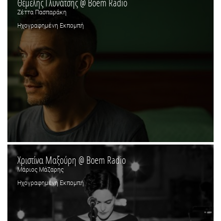
Θέμελης Γλυνάτσης @ Boem Radio
Ζέττα Πασπαράκη
Ηχογραφημένη Εκπομπή
Χριστίνα Μαξούρη @ Boem Radio
Μάριος Μάζαρης
Ηχογραφημένη Εκπομπή