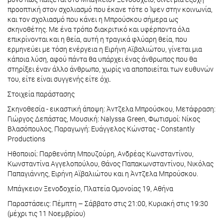
προοπτική στον σχολιασμό που έκανε τότε ο Ίψεν στην κοινωνία,
και τον σχολιασμό που κάνει η Μπρούσκου σήμερα ως
σκηνοθέτης. Με ένα τρόπο διακριτικό και υφέρποντα όλα
επικρίνονται και η θεία, αυτή η τραγικά φλύαρη θεία, που
ερμηνεύει με τόση ενέργεια η Ειρήνη Αϊβαλιώτου, γίνεται μια
κάποια λύση, αφού πάντα θα υπάρχει ένας άνθρωπος που θα
στηρίξει έναν άλλο άνθρωπο, χωρίς να αποποιείται των ευθυνών
του, είτε είναι συγγενής είτε όχι.
Στοιχεία παράστασης
Σκηνοθεσία - εικαστική άποψη: Άντζελα Μπρούσκου, Μετάφραση:
Γιώργος Δεπάστας, Μουσική: Nalyssa Green, Φωτισμοί: Νίκος
Βλασόπουλος, Παραγωγή: Ευάγγελος Κώνστας - Constantly
Productions
Ηθοποιοί: Παρθενόπη Μπουζούρη, Ανδρέας Κωνσταντίνου,
Κωνσταντίνα Αγγελοπούλου, Θάνος Παπακωνσταντίνου, Νικόλας
Παπαγιάννης, Ειρήνη Αϊβαλιώτου και η Άντζελα Μπρούσκου.
Μπάγκειον Ξενοδοχείο, Πλατεία Ομονοίας 19, Αθήνα
Παραστάσεις: Πέμπτη – Σάββατο στις 21:00, Κυριακή στις 19:30
(μέχρι τις 11 Νοεμβρίου)