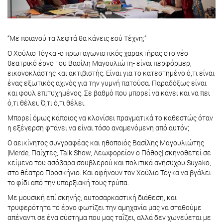
“Με ποιανού τα λεφτά θα κάνεις εσύ Τέχνη;”
Ο Χούλιο Τόγκα -o πρωταγωνιστικός χαρακτήρας στο νέο
θεατρικό έργο του Βασίλη Μαγουλιώτη- είναι περφόρμερ,
εικονοκλάστης και ακτιβιστής. Είναι για το κατεστημένο ό,τι είναι
ένας εξωτικός αχινός για την γυμνή πατούσα. Παραδόξως είναι
και φουλ επιτυχημένος. Σε βαθμό που μπορεί να κάνει και να πει
ό,τι θέλει. Ό,τι ό,τι θέλει.
Μπορεί όμως κάποιος να κλονίσει πραγματικά το καθεστώς όταν
η εξέγερση φτάνει να είναι τόσο αναμενόμενη από αυτόν;
Ο αεικίνητος συγγραφέας και ηθοποιός Βασίλης Μαγουλιώτης
[Merde, Παίχτες, Talk Show, Λεωφορείον ο Πόθος] σκηνοθετεί σε
κείμενο του ασόβαρα σουβλερού και πολιτικά ανήσυχου Suyako,
στο θέατρο Προσκήνιο. Και αφήνουν τον Χούλιο Τόγκα να βγάλει
το φίδι από την υπαρξιακή τους τρύπα.
Με μουσική επί σκηνής, αυτοσαρκαστική διάθεση, και
τρυφερότητα το έργο φωτίζει την αμηχανία μας να σταθούμε
απέναντι σε ένα σύστημα που μας ταΐζει, αλλά δεν χωνεύεται με