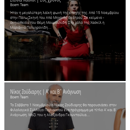
Boem Team
Ήταν η μεγαλύτερη λαϊκή φωνή της εποχής της. Από 15 Νοεμβρίου
στην Πάνω Σκηνή του Από Μηχανής Θεάτρου. Σε κείμενο -
σκηνοθεσία του Θέμη Μουμουλίδη. Στο ρόλο της Χασκίλ η
Μαριάννα Πολυχρονίδη....
Νίκος Ζούδιαρης | Α' και Β΄ Ανάγνωση
Boem Team
Το Σάββατο 1 Νοεμβρίου ο Νίκος Ζούδιαρης θα παρουσιάσει στον
Φιλολογικό Σύλλογο Παρνασσού ένα πρόγραμμα με τίτλο Α' και Β΄
Ανάγνωση. Μαζί του η Αλεξάνδρα Γκουντούλια....