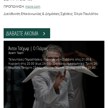
ΠΡΟΠΩΛΗΣΗ:
more.com
Διεύθυνση Επικοινωνίας & Δημόσιες Σχέσεις: Όλγα Παυλάτου
ΔΙΑΒΑΣΤΕ ΑΚΟΜΑ
Άντον Τσέχωφ | Ο Γλάρος
Boem Team
Τελευταίες Παραστάσεις: Παρασκευή – Σάββατο, στις 21.00 &
Κυριακή στις 20.00 (έως 24/03) | Επιπλέον Ημερομηνίες: Τρίτη 26
Μαρτίου, Τετάρτη 27 Μαρτίου και Πέμπτη 28 Μαρτίου στις 21.00...