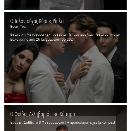
Ο Ταλαντούχος Κύριος Ρίπλεϊ
Boem Team
Θεατρική Μεταφορά - Σκηνοθεσία: Πέτρος Ζούλιας | Θέατρο Ιλίσια-
Βολανάκης από 26 Ιανουαρίου του 2024
Ο Φοίβος Δεληβοριάς στο Κύτταρο
Έναρξη: Σάββατο 3 Φεβρουαρίου | Η προπώληση έχει ξεκινήσει!