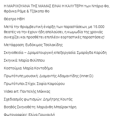
Η ΜΑΡΙΧΟΥΑΝΑ ΤΗΣ ΜΑΜΑΣ ΕΙΝΑΙ Η ΚΑΛΥΤΕΡΗ των Ντάριο Φο,
Φράνκα Ράμε & Τζάκοπο Φο
Θέατρο ΗΒΗ
Μετά την θριαμβευτική έναρξη των παραστάσεων, με 15.000
θεατές να την έχουν ήδη απολαύσει, η κωμωδία της χρονιάς
συνεχίζει και προσθέτει επιπλέον εορταστικές παραστάσεις!
Μετάφραση: Ευδόκιμος Τσολακίδης
Σκηνοθεσία – Δραματουργική επεξεργασία: Σμαράγδα Καρύδη
Σκηνικά: Μαρία Φιλίππου
Κοστούμια: Μαρία Κοντοδήμα
Πρωτότυπη μουσική: Διαμαντής Αδαμαντίδης (Inner.D.)
Πρωτότυποι Στίχοι: Σοφία Καψούρου
Video art: Παντελής Μάκκας
Σχεδιασμός φωτισμών: Δημήτρης Κουτάς
Βοηθός Σκηνοθέτη: Μαριάνθη Μπαϊρακτάρη
Φωτογραφίες: Ελίνα Γιουνανλή