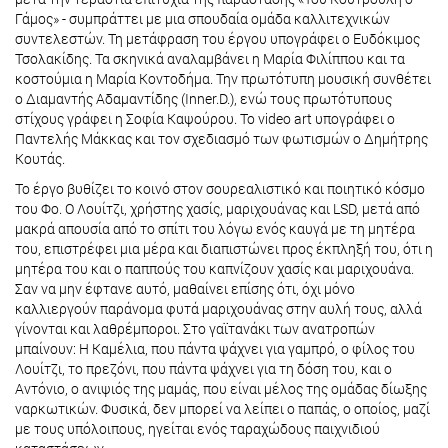
Γάμος» - συμπράττει με μια σπουδαία ομάδα καλλιτεχνικών
συντελεστών. Τη μετάφραση του έργου υπογράφει ο Ευδόκιμος
Τσολακίδης. Τα σκηνικά αναλαμβάνει η Μαρία Φιλίππου και τα
κοστούμια η Μαρία Κοντοδήμα. Την πρωτότυπη μουσική συνθέτει
ο Διαμαντής Αδαμαντίδης (Inner.D.), ενώ τους πρωτότυπους
στίχους γράφει η Σοφία Καψούρου. Το video art υπογράφει ο
Παντελής Μάκκας και τον σχεδιασμό των φωτισμών ο Δημήτρης
Κουτάς.
Το έργο βυθίζει το κοινό στον σουρεαλιστικό και ποιητικό κόσμο
του Φο. Ο Λουίτζι, χρήστης χασίς, μαριχουάνας και LSD, μετά από
μακρά απουσία από το σπίτι του λόγω ενός καυγά με τη μητέρα
του, επιστρέφει μια μέρα και διαπιστώνει προς έκπληξή του, ότι η
μητέρα του και ο παππούς του καπνίζουν χασίς και μαριχουάνα.
Σαν να μην έφτανε αυτό, μαθαίνει επίσης ότι, όχι μόνο
καλλιεργούν παράνομα φυτά μαριχουάνας στην αυλή τους, αλλά
γίνονται και λαθρέμποροι. Στο γαϊτανάκι των ανατροπών
μπαίνουν: Η Καμέλια, που πάντα ψάχνει για γαμπρό, ο φίλος του
Λουίτζι, το πρεζόνι, που πάντα ψάχνει για τη δόση του, και ο
Αντόνιο, ο ανιψιός της μαμάς, που είναι μέλος της ομάδας δίωξης
ναρκωτικών. Φυσικά, δεν μπορεί να λείπει ο παπάς, ο οποίος, μαζί
με τους υπόλοιπους, ηγείται ενός ταραχώδους παιχνιδιού