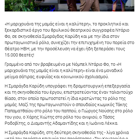
«Η μαριχουάνα της μαμάς είναι η καλύτερη», το προκλητικό και
ξεκαρδιστικό έργο του θρυλικού θεατρικού συγγραφέα Ντάριο
Φο, σε σκηνοθεσία Σμαράγδας Καρύδη και με την ίδια στον
πρωταγωνιστικό ρόλο, συνεχίζει την επιτυχημένη του πορεία στο
Θέατρο ΗΒΗ, με την προσέλευση να έχει ήδη ξεπεράσει τους
15.000 θεατές!
Γραμμένο από τον βραβευμένο με Νόμπελ Ντάριο Φο, το «Η
μαριχουάνα της μαμάς είναι η καλύτερη» είναι ένα μοναδικό
μείγμα σάτιρας, ευφυΐας και κοινωνικού σχολιασμού.
Η Σμαράγδα Καρύδη υπογράφει τη δραματουργική επεξεργασία
και τη σκηνοθεσία του έργου, επιστρατεύοντας έναν ταλαντούχο
θίασο, στον οποίο πρωτοστατεί η ίδια κρατώντας το ρόλο της
μαμάς. Μαζί της πρωταγωνιστούν ο σπουδαίος κωμικός Τάκης
Παπαματθαίου στο ρόλο του παππού, ο Γιώργος Νούσης στο ρόλο
του γιου, ο Χάρης Χιώτης στο ρόλο του ανιψιού, ο Τάσος
Ροδοβίτης, ο Διαμαντής Αδαμαντίδης και η Ιωάννα Λέκκα.
Η Σμαράγδα Καρύδη, στη δεύτερη σκηνοθεσία της - λίγα χρόνια
μετά την τεράστια επιτυχία της παράστασης «Του Κουτρούλη ο